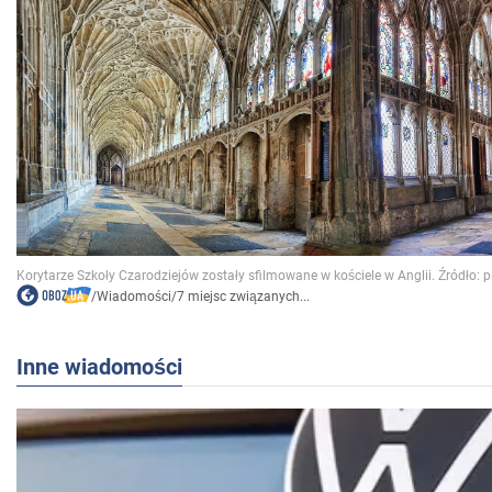
/
Wiadomości
/
7 miejsc związanych...
Inne wiadomości