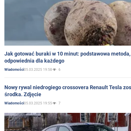
Jak gotować buraki w 10 minut: podstawowa metoda, 
odpowiednia dla każdego
05.03.2025 19:58
6
Wiadomości
Nowy rywal niedrogiego crossovera Renault Tesla zo
środka. Zdjęcie
05.03.2025 19:55
7
Wiadomości