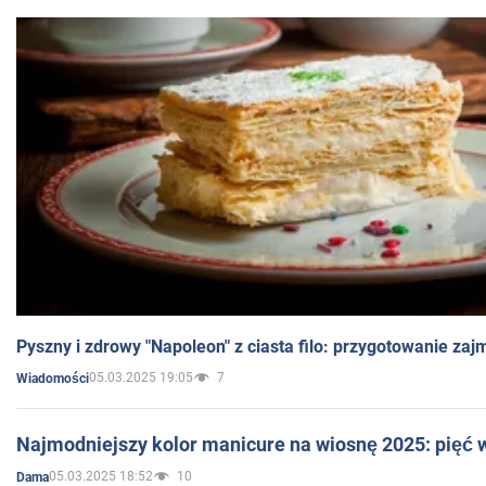
Pyszny i zdrowy "Napoleon" z ciasta filo: przygotowanie zaj
05.03.2025 19:05
7
Wiadomości
Najmodniejszy kolor manicure na wiosnę 2025: pięć
05.03.2025 18:52
10
Dama