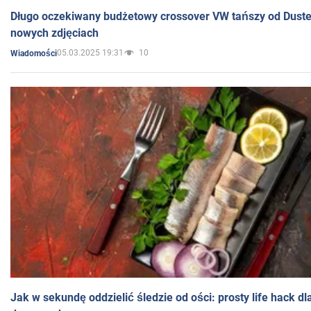
Długo oczekiwany budżetowy crossover VW tańszy od Dust
nowych zdjęciach
05.03.2025 19:31
10
Wiadomości
Jak w sekundę oddzielić śledzie od ości: prosty life hack d