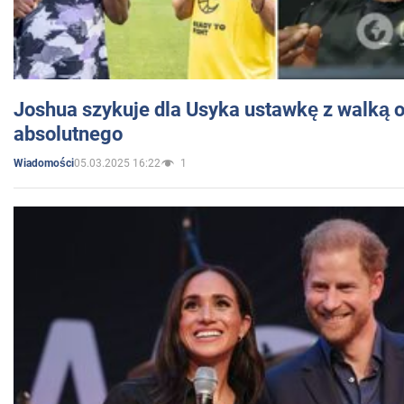
Joshua szykuje dla Usyka ustawkę z walką o 
absolutnego
05.03.2025 16:22
1
Wiadomości