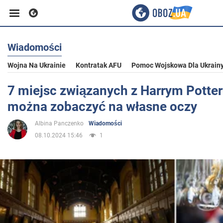
Wiadomości
Biznes
Wojna Na Ukrainie
Kontratak AFU
Pomoc Wojskowa Dla Ukrain
Sport
7 miejsc związanych z Harrym Potter
można zobaczyć na własne oczy
Rozrywka
Albina Panczenko
Wiadomości
08.10.2024 15:46
1
Życie
Polityka
Społeczeństwo