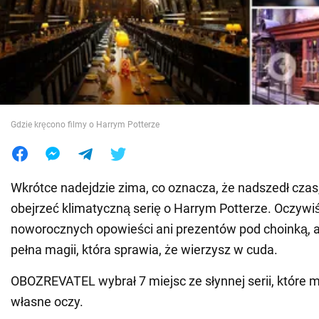
Wojna na Ukrainie
Świat
Jedzenie
Gdzie kręcono filmy o Harrym Potterze
Wkrótce nadejdzie zima, co oznacza, że nadszedł cza
obejrzeć klimatyczną serię o Harrym Potterze. Oczywiś
noworocznych opowieści ani prezentów pod choinką, ale
pełna magii, która sprawia, że wierzysz w cuda.
OBOZREVATEL wybrał 7 miejsc ze słynnej serii, które
własne oczy.