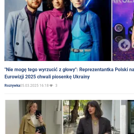
"Nie mogę tego wyrzucić z głowy": Reprezentantka Polski n
Eurowizji 2025 chwali piosenkę Ukrainy
05.03.2025 16:18
3
Rozrywka