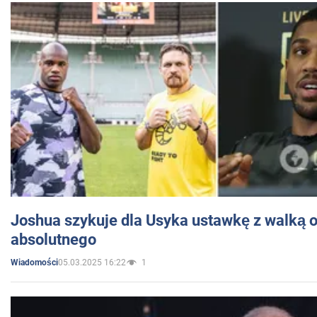
Joshua szykuje dla Usyka ustawkę z walką o 
absolutnego
05.03.2025 16:22
1
Wiadomości