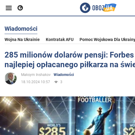
Wiadomości
Biznes
Wojna Na Ukrainie
Kontratak AFU
Pomoc Wojskowa Dla Ukrain
Sport
285 milionów dolarów pensji: Forbe
najlepiej opłacanego piłkarza na świ
Rozrywka
Maksym Inshakov
Wiadomości
18.10.2024 10:57
3
Życie
Polityka
Społeczeństwo