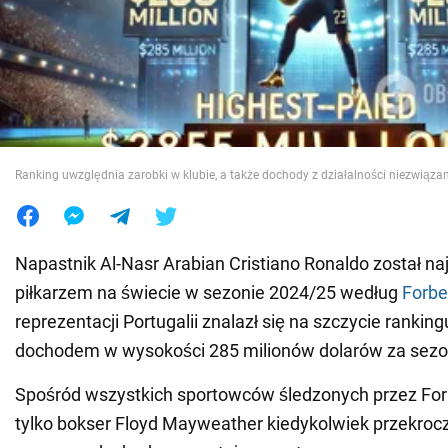
Wojna na Ukrainie
Świat
Jedzenie
Ranking uwzględnia zarobki w klubie, a także dochody z działalności niezwiązan
Napastnik Al-Nasr Arabian Cristiano Ronaldo został na
piłkarzem na świecie w sezonie 2024/25 według
Forb
reprezentacji Portugalii znalazł się na szczycie rankin
dochodem w wysokości 285 milionów dolarów za sezo
Spośród wszystkich sportowców śledzonych przez For
tylko bokser Floyd Mayweather kiedykolwiek przekrocz