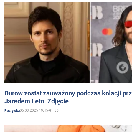
Durow został zauważony podczas kolacji prz
Jaredem Leto. Zdjęcie
05.03.2025 19:45
36
Rozrywka