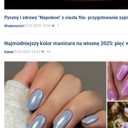
Pyszny i zdrowy "Napoleon" z ciasta filo: przygotowanie zaj
05.03.2025 19:05
7
Wiadomości
Najmodniejszy kolor manicure na wiosnę 2025: pięć
05.03.2025 18:52
10
Dama