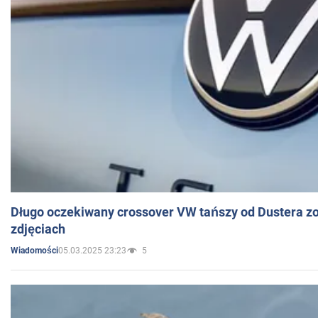
Długo oczekiwany crossover VW tańszy od Dustera zo
zdjęciach
05.03.2025 23:23
5
Wiadomości