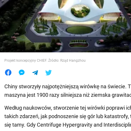
Wojna na Ukrainie
Świat
Jedzenie
Projekt koncepcyjny CHIEF. Źródło: Rząd Hangzhou
Chiny stworzyły najpotężniejszą wirówkę na świecie. 
maszyna jest 1900 razy silniejsza niż ziemska grawitac
Według naukowców, stworzenie tej wirówki poprawi ic
takich zdarzeń, jak podnoszenie się gór lub katastrofy,
się tamy. Gdy Centrifuge Hypergravity and Interdiscipl