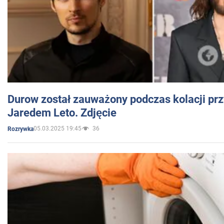
Durow został zauważony podczas kolacji prz
Jaredem Leto. Zdjęcie
05.03.2025 19:45
36
Rozrywka