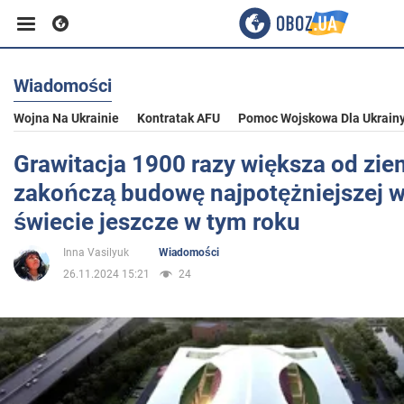
Wiadomości
Biznes
Wojna Na Ukrainie
Kontratak AFU
Pomoc Wojskowa Dla Ukrain
Sport
Grawitacja 1900 razy większa od zie
zakończą budowę najpotężniejszej w
Rozrywka
świecie jeszcze w tym roku
Inna Vasilyuk
Wiadomości
Życie
26.11.2024 15:21
24
Polityka
Społeczeństwo