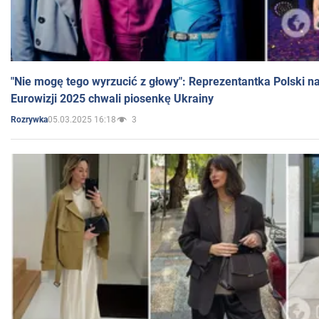
"Nie mogę tego wyrzucić z głowy": Reprezentantka Polski n
Eurowizji 2025 chwali piosenkę Ukrainy
05.03.2025 16:18
3
Rozrywka