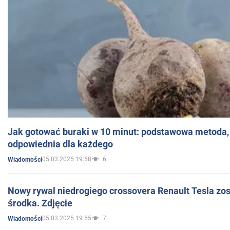
Jak gotować buraki w 10 minut: podstawowa metoda, 
odpowiednia dla każdego
05.03.2025 19:58
6
Wiadomości
Nowy rywal niedrogiego crossovera Renault Tesla zo
środka. Zdjęcie
05.03.2025 19:55
7
Wiadomości