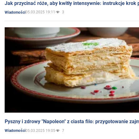
Jak przycinać róże, aby kwitły intensywnie: instrukcje krok
05.03.2025 19:11
3
Wiadomości
Pyszny i zdrowy "Napoleon" z ciasta filo: przygotowanie zaj
05.03.2025 19:05
7
Wiadomości