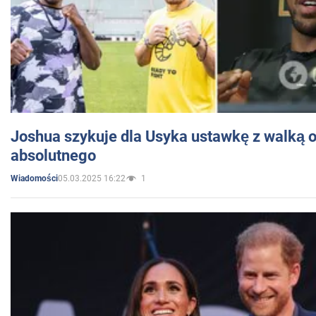
Joshua szykuje dla Usyka ustawkę z walką o 
absolutnego
05.03.2025 16:22
1
Wiadomości