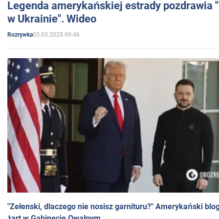
Legenda amerykańskiej estrady pozdrawia "br
w Ukrainie". Wideo
03.03.2025 09:46
Rozrywka
"Zełenski, dlaczego nie nosisz garnituru?" Amerykański blo
żart w Gabinecie Owalnym