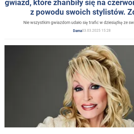
gwiazd, które zhańbiły się na czer
z powodu swoich stylistów. Z
Nie wszystkim gwiazdom udało się trafić w dziesiątkę ze sw
03.03.2025 15:28
Dama