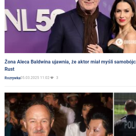
Żona Aleca Baldwina ujawnia, że aktor miał myśli samobójc
Rust
05.03.2025 11:02
3
Rozrywka