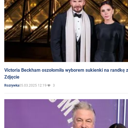
Victoria Beckham oszołomiła wyborem sukienki na randkę
Zdjęcie
05.03.2025 12:19
3
Rozrywka