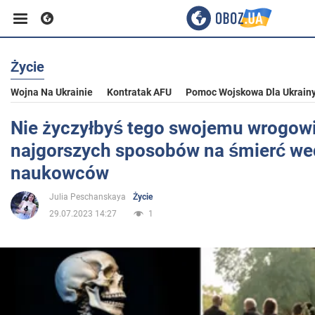
Życie
Biznes
Wojna Na Ukrainie
Kontratak AFU
Pomoc Wojskowa Dla Ukrain
Sport
Nie życzyłbyś tego swojemu wrogowi
najgorszych sposobów na śmierć we
Rozrywka
naukowców
Julia Peschanskaya
Życie
Życie
29.07.2023 14:27
1
Polityka
Społeczeństwo