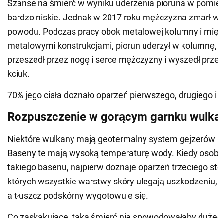
Szanse na śmierć w wyniku uderzenia pioruna w pomi
bardzo niskie. Jednak w 2017 roku mężczyzna zmarł w
powodu. Podczas pracy obok metalowej kolumny i mi
metalowymi konstrukcjami, piorun uderzył w kolumnę,
przeszedł przez nogę i serce mężczyzny i wyszedł prz
kciuk.
70% jego ciała doznało oparzeń pierwszego, drugiego i 
Rozpuszczenie w gorącym garnku wulk
Niektóre wulkany mają geotermalny system gejzerów i
Baseny te mają wysoką temperaturę wody. Kiedy oso
takiego basenu, najpierw doznaje oparzeń trzeciego s
których wszystkie warstwy skóry ulegają uszkodzeniu, c
a tłuszcz podskórny wygotowuje się.
Co zaskakujące, taka śmierć nie spowodowałaby duże