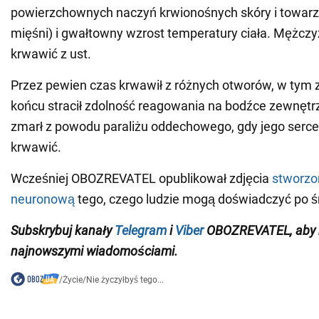
powierzchownych naczyń krwionośnych skóry i towarz
mięśni) i gwałtowny wzrost temperatury ciała. Mężczy
krwawić z ust.
Przez pewien czas krwawił z różnych otworów, w tym z
końcu stracił zdolność reagowania na bodźce zewnętr
zmarł z powodu paraliżu oddechowego, gdy jego serce
krwawić.
Wcześniej OBOZREVATEL opublikował zdjęcia
stworzo
neuronową
tego, czego ludzie mogą doświadczyć po ś
Subskrybuj kanały
Telegram
i
Viber
OBOZREVATEL, aby b
najnowszymi wiadomościami.
/
Życie
/
Nie życzyłbyś tego...