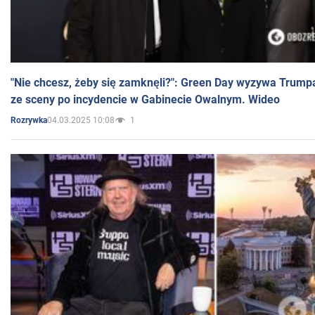
"Nie chcesz, żeby się zamknęli?": Green Day wyzywa Trump
ze sceny po incydencie w Gabinecie Owalnym. Wideo
04.03.2025 10:08
1
Rozrywka