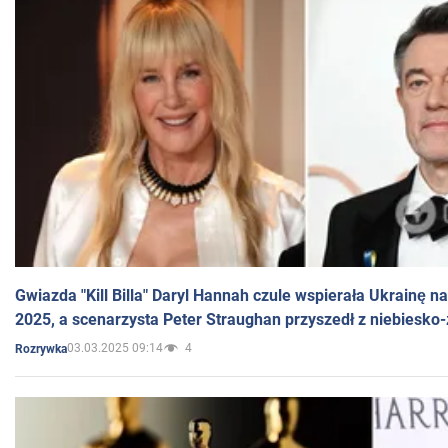
Gwiazda "Kill Billa" Daryl Hannah czule wspierała Ukrainę 
2025, a scenarzysta Peter Straughan przyszedł z niebiesko-
03.03.2025 09:14
4
Rozrywka