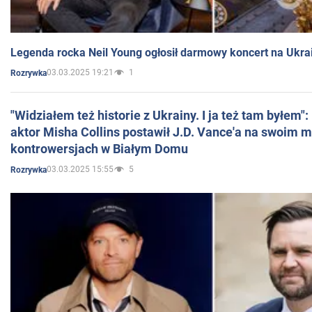
Legenda rocka Neil Young ogłosił darmowy koncert na Ukra
03.03.2025 19:21
1
Rozrywka
"Widziałem też historie z Ukrainy. I ja też tam byłem"
aktor Misha Collins postawił J.D. Vance'a na swoim m
kontrowersjach w Białym Domu
03.03.2025 15:55
5
Rozrywka