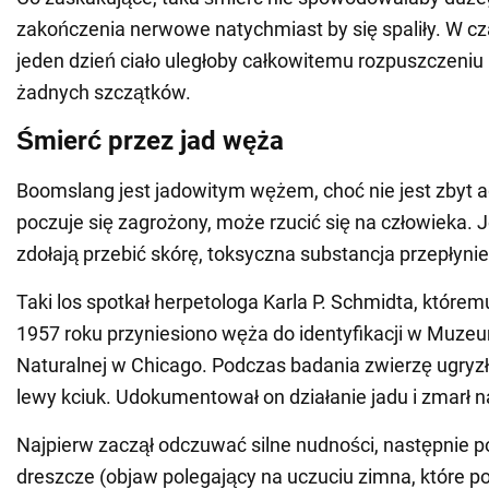
zakończenia nerwowe natychmiast by się spaliły. W cz
jeden dzień ciało uległoby całkowitemu rozpuszczeniu i
żadnych szczątków.
Śmierć przez jad węża
Boomslang jest jadowitym wężem, choć nie jest zbyt ag
poczuje się zagrożony, może rzucić się na człowieka. Je
zdołają przebić skórę, toksyczna substancja przepłynie 
Taki los spotkał herpetologa Karla P. Schmidta, które
1957 roku przyniesiono węża do identyfikacji w Muzeu
Naturalnej w Chicago. Podczas badania zwierzę ugry
lewy kciuk. Udokumentował on działanie jadu i zmarł 
Najpierw zaczął odczuwać silne nudności, następnie po
dreszcze (objaw polegający na uczuciu zimna, które p