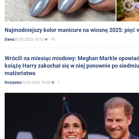
Najmodniejszy kolor manicure na wiosnę 2025: pięć
05.03.2025 18:52
10
Dama
Wrócili na miesiąc miodowy: Meghan Markle opowiada
książę Harry zakochał się w niej ponownie po siedmiu
małżeństwa
05.03.2025 16:20
1
Rozrywka