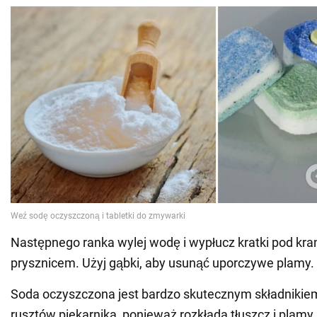
Następnego ranka wylej wodę i wypłucz kratki pod kr
prysznicem. Użyj gąbki, aby usunąć uporczywe plamy.
Soda oczyszczona jest bardzo skutecznym składnikie
rusztów piekarnika, ponieważ rozkłada tłuszcz i plamy.