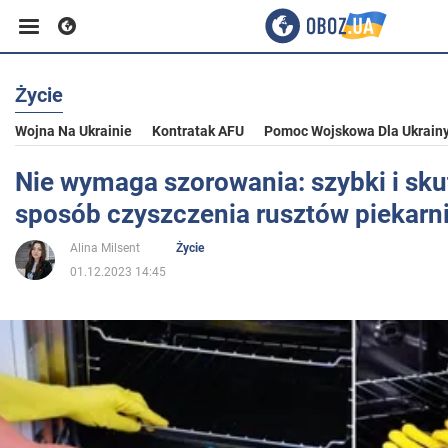
Życie
Biznes
Wojna Na Ukrainie
Kontratak AFU
Pomoc Wojskowa Dla Ukrain
Sport
Nie wymaga szorowania: szybki i sk
sposób czyszczenia rusztów piekarn
Rozrywka
Alina Milsent
Życie
01.12.2023 14:45
Życie
Polityka
Społeczeństwo