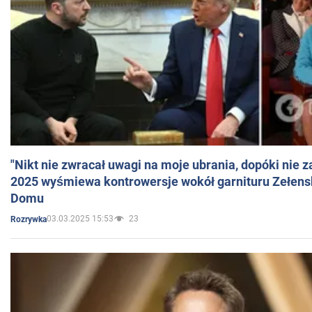
"Nikt nie zwracał uwagi na moje ubrania, dopóki nie z
2025 wyśmiewa kontrowersje wokół garnituru Zełens
Domu
03.03.2025 15:53
23
Rozrywka