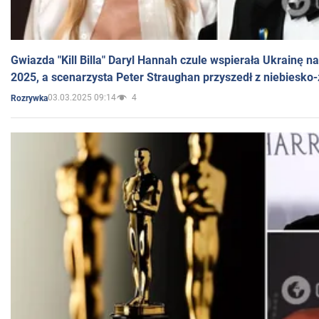
Gwiazda "Kill Billa" Daryl Hannah czule wspierała Ukrainę 
2025, a scenarzysta Peter Straughan przyszedł z niebiesko-
03.03.2025 09:14
4
Rozrywka