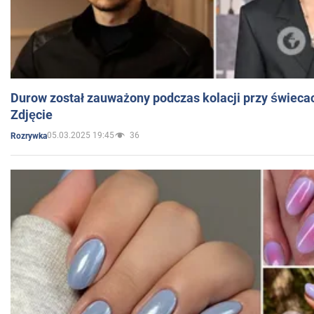
Durow został zauważony podczas kolacji przy świeca
Zdjęcie
05.03.2025 19:45
36
Rozrywka