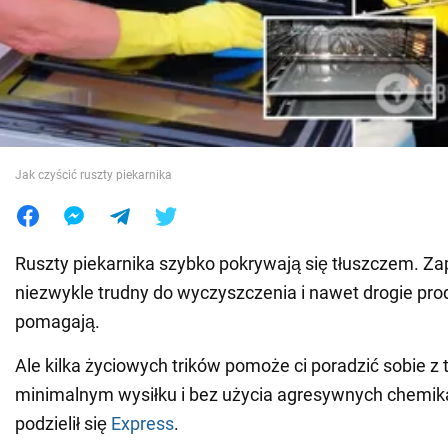
Wojna na Ukrainie
Świat
Jedzenie
Jak czyścić ruszty piekarnika
Ruszty piekarnika szybko pokrywają się tłuszczem. Za
niezwykle trudny do wyczyszczenia i nawet drogie pro
pomagają.
Ale kilka życiowych trików pomoże ci poradzić sobie z
minimalnym wysiłku i bez użycia agresywnych chemik
podzielił się
Express
.