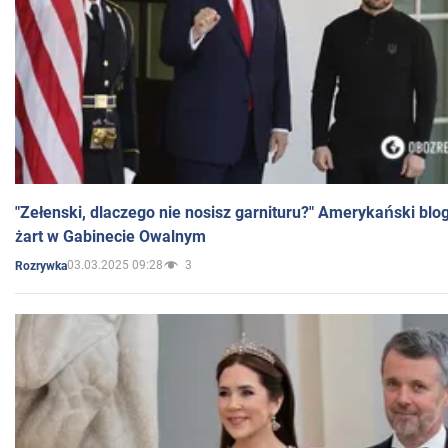
"Zełenski, dlaczego nie nosisz garnituru?" Amerykański blo
żart w Gabinecie Owalnym
03.03.2025 09:28
3
Rozrywka