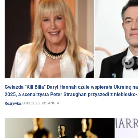
Gwiazda "Kill Billa" Daryl Hannah czule wspierała Ukrainę 
2025, a scenarzysta Peter Straughan przyszedł z niebiesko-
03.03.2025 09:14
4
Rozrywka