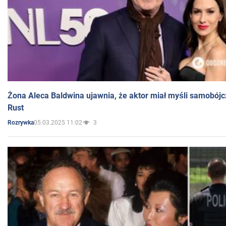
Żona Aleca Baldwina ujawnia, że aktor miał myśli samobójc
Rust
05.03.2025 11:02
3
Rozrywka