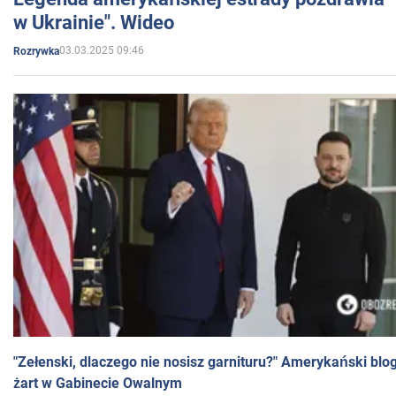
w Ukrainie". Wideo
03.03.2025 09:46
Rozrywka
"Zełenski, dlaczego nie nosisz garnituru?" Amerykański blo
żart w Gabinecie Owalnym