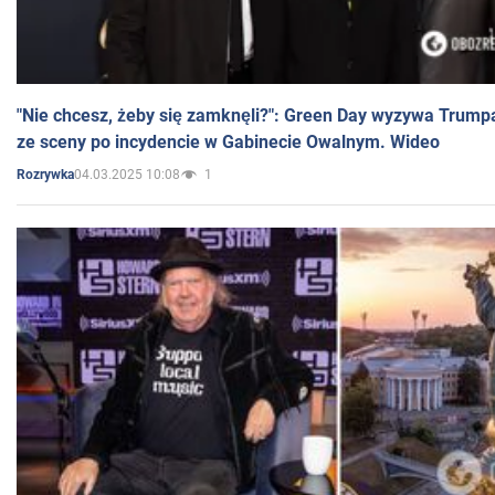
"Nie chcesz, żeby się zamknęli?": Green Day wyzywa Trump
ze sceny po incydencie w Gabinecie Owalnym. Wideo
04.03.2025 10:08
1
Rozrywka