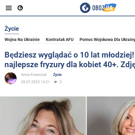
Życie
Biznes
Wojna Na Ukrainie
Kontratak AFU
Pomoc Wojskowa Dla Ukrain
Sport
Będziesz wyglądać o 10 lat młodziej!
najlepsze fryzury dla kobiet 40+. Zdj
Rozrywka
Anna Krawczuk
Życie
26.07.2023 14:21
2
Życie
Polityka
Społeczeństwo