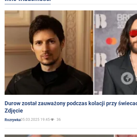
Durow został zauważony podczas kolacji przy świeca
Zdjęcie
05.03.2025 19:45
36
Rozrywka