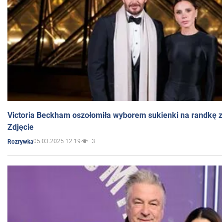
Victoria Beckham oszołomiła wyborem sukienki na randkę
Zdjęcie
05.03.2025 12:19
3
Rozrywka