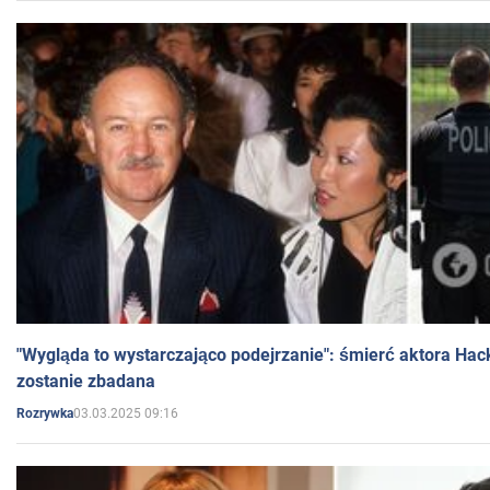
"Wygląda to wystarczająco podejrzanie": śmierć aktora Hac
zostanie zbadana
03.03.2025 09:16
Rozrywka