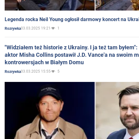
Legenda rocka Neil Young ogłosił darmowy koncert na Ukra
03.03.2025 19:21
1
Rozrywka
"Widziałem też historie z Ukrainy. I ja też tam byłem"
aktor Misha Collins postawił J.D. Vance'a na swoim m
kontrowersjach w Białym Domu
03.03.2025 15:55
5
Rozrywka