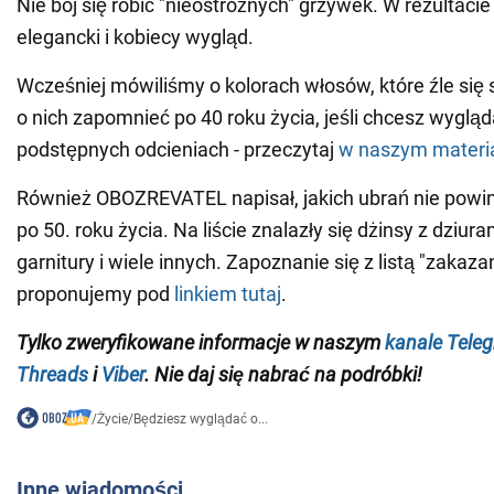
Nie bój się robić "nieostrożnych" grzywek. W rezultaci
elegancki i kobiecy wygląd.
Wcześniej mówiliśmy o kolorach włosów, które źle się 
o nich zapomnieć po 40 roku życia, jeśli chcesz wygląd
podstępnych odcieniach - przeczytaj
w naszym materi
Również OBOZREVATEL napisał, jakich ubrań nie powin
po 50. roku życia. Na liście znalazły się dżinsy z dziu
garnitury i wiele innych. Zapoznanie się z listą "zakaz
proponujemy pod
linkiem tutaj
.
Tylko zweryfikowane informacje w naszym
kanale Tele
Threads
i
Viber
. Nie daj się nabrać na podróbki!
/
Życie
/
Będziesz wyglądać o...
Inne wiadomości