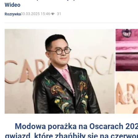
Wideo
03.03.2025 15:46
31
Rozrywka
Modowa porażka na Oscarach 202
gwiazd, które zhańbiły się na czer