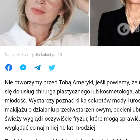
Wojna na Ukrainie
Świat
Jedzenie
Najlepsze fryzury dla kobiet po 40
Nie otworzymy przed Tobą Ameryki, jeśli powiemy, że 
się do usług chirurga plastycznego lub kosmetologa, 
młodość. Wystarczy poznać kilka sekretów mody i uro
makijażu o działaniu przeciwstarzeniowym, odcieni ubr
świeży wygląd i oczywiście fryzur, które mogą sprawić
wyglądać co najmniej 10 lat młodziej.