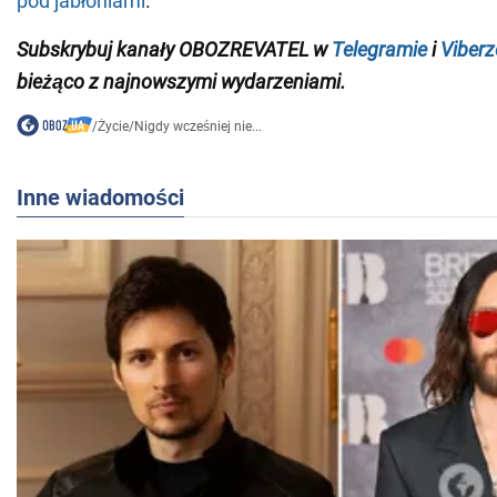
pod jabłoniami
.
Subskrybuj kanały OBOZREVATEL w
Telegramie
i
Viberz
bieżąco z
najnowszymi wydarzeniami
.
/
Życie
/
Nigdy wcześniej nie...
Inne wiadomości