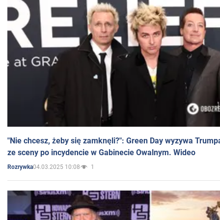
"Nie chcesz, żeby się zamknęli?": Green Day wyzywa Trump
ze sceny po incydencie w Gabinecie Owalnym. Wideo
04.03.2025 10:08
1
Rozrywka