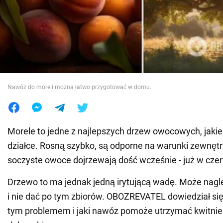
Wojna na Ukrainie
Świat
Jedzenie
Nawóz do moreli można łatwo przygotować w domu.
Morele to jedne z najlepszych drzew owocowych, jaki
działce. Rosną szybko, są odporne na warunki zewnętr
soczyste owoce dojrzewają dość wcześnie - już w cze
Drzewo to ma jednak jedną irytującą wadę. Może nagl
i nie dać po tym zbiorów. OBOZREVATEL dowiedział się, 
tym problemem i jaki nawóz pomoże utrzymać kwitnien