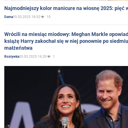
Najmodniejszy kolor manicure na wiosnę 2025: pięć
05.03.2025 18:52
10
Dama
Wrócili na miesiąc miodowy: Meghan Markle opowiada
książę Harry zakochał się w niej ponownie po siedmiu
małżeństwa
05.03.2025 16:20
1
Rozrywka