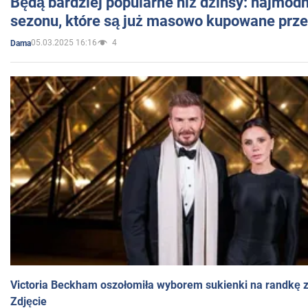
Będą bardziej popularne niż dżinsy: najmod
sezonu, które są już masowo kupowane przez
05.03.2025 16:16
4
Dama
Victoria Beckham oszołomiła wyborem sukienki na randkę
Zdjęcie