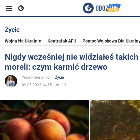
Życie
Biznes
Wojna Na Ukrainie
Kontratak AFU
Pomoc Wojskowa Dla Ukrain
Sport
Nigdy wcześniej nie widziałeś takich
moreli: czym karmić drzewo
Rozrywka
Yulia Poterianko
Życie
09.05.2023 14:55
13
Życie
Polityka
Społeczeństwo