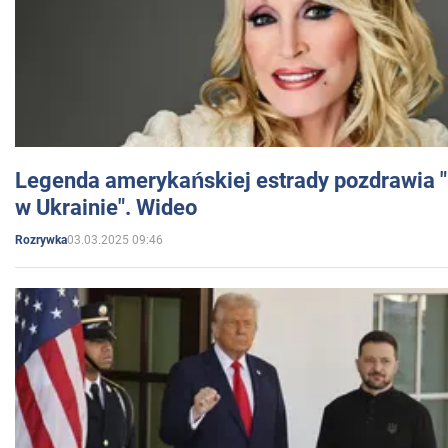
Legenda amerykańskiej estrady pozdrawia "br
w Ukrainie". Wideo
03.03.2025 09:46
Rozrywka