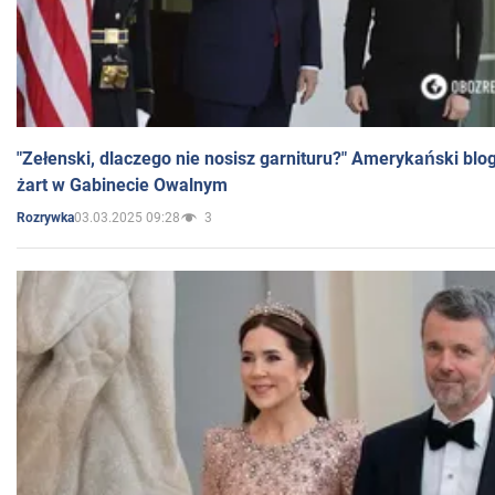
"Zełenski, dlaczego nie nosisz garnituru?" Amerykański blo
żart w Gabinecie Owalnym
03.03.2025 09:28
3
Rozrywka