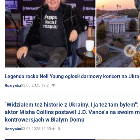
Legenda rocka Neil Young ogłosił darmowy koncert na Ukra
03.03.2025 19:21
1
Rozrywka
"Widziałem też historie z Ukrainy. I ja też tam byłem"
aktor Misha Collins postawił J.D. Vance'a na swoim m
kontrowersjach w Białym Domu
03.03.2025 15:55
5
Rozrywka