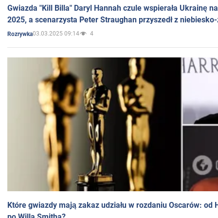
Gwiazda "Kill Billa" Daryl Hannah czule wspierała Ukrainę 
2025, a scenarzysta Peter Straughan przyszedł z niebiesko-
03.03.2025 09:14
4
Rozrywka
Które gwiazdy mają zakaz udziału w rozdaniu Oscarów: od 
po Willa Smitha?