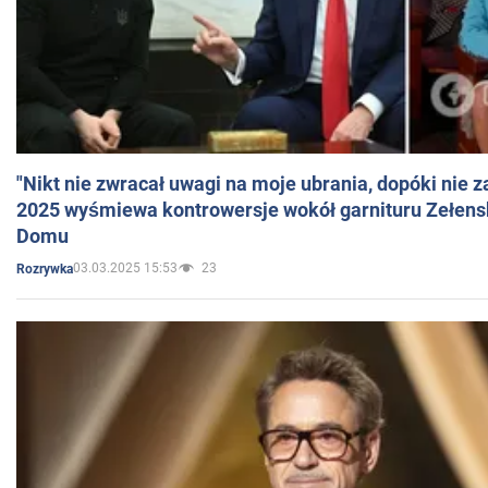
"Nikt nie zwracał uwagi na moje ubrania, dopóki nie z
2025 wyśmiewa kontrowersje wokół garnituru Zełens
Domu
03.03.2025 15:53
23
Rozrywka