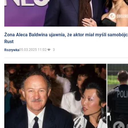
Żona Aleca Baldwina ujawnia, że aktor miał myśli samobójc
Rust
05.03.2025 11:02
3
Rozrywka