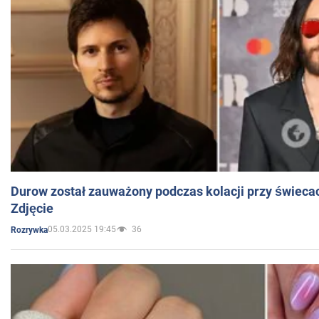
Durow został zauważony podczas kolacji przy świeca
Zdjęcie
05.03.2025 19:45
36
Rozrywka