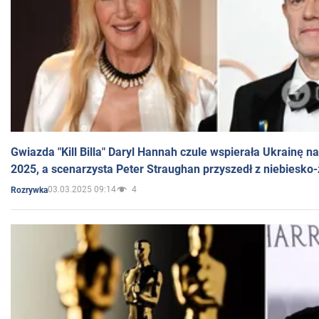
Gwiazda "Kill Billa" Daryl Hannah czule wspierała Ukrainę 
2025, a scenarzysta Peter Straughan przyszedł z niebiesko-
03.03.2025 09:14
4
Rozrywka