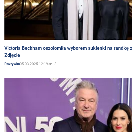
Victoria Beckham oszołomiła wyborem sukienki na randkę
Zdjęcie
05.03.2025 12:19
3
Rozrywka