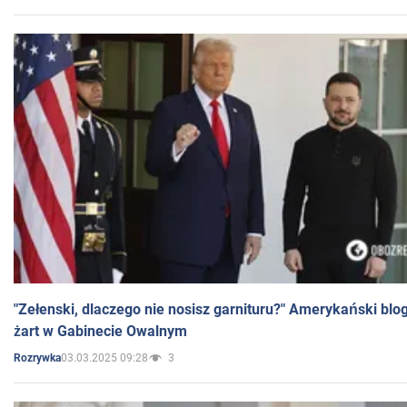
"Zełenski, dlaczego nie nosisz garnituru?" Amerykański blo
żart w Gabinecie Owalnym
03.03.2025 09:28
3
Rozrywka