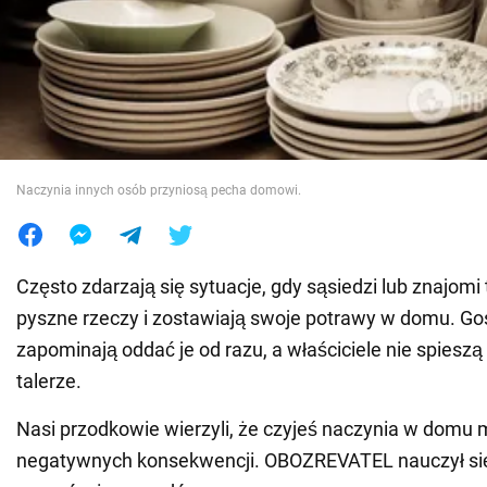
Wojna na Ukrainie
Świat
Jedzenie
Naczynia innych osób przyniosą pecha domowi.
Często zdarzają się sytuacje, gdy sąsiedzi lub znajomi 
pyszne rzeczy i zostawiają swoje potrawy w domu. G
zapominają oddać je od razu, a właściciele nie spieszą
talerze.
Nasi przodkowie wierzyli, że czyjeś naczynia w domu
negatywnych konsekwencji. OBOZREVATEL nauczył si