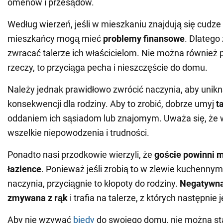
omenów i przesądów.
Według wierzeń, jeśli w mieszkaniu znajdują się cudze
mieszkańcy mogą mieć
problemy finansowe
. Dlatego
zwracać talerze ich właścicielom.
Nie można również p
rzeczy, to przyciąga pecha i nieszczęście do domu.
Należy jednak prawidłowo zwrócić naczynia, aby uni
konsekwencji dla rodziny. Aby to zrobić, dobrze umyj
t
oddaniem ich sąsiadom lub znajomym. Uważa się, ż
wszelkie niepowodzenia i trudności.
Ponadto nasi przodkowie wierzyli, że
goście powinni m
łazience
. Ponieważ jeśli zrobią to w zlewie kuchennym,
naczynia, przyciągnie to kłopoty do rodziny.
Negatywna 
zmywana z rąk
i trafia na talerze, z których następnie
Aby nie wzywać
biedy
do swojego domu, nie można s