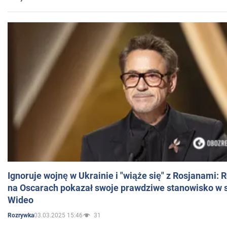
Ignoruje wojnę w Ukrainie i "wiąże się" z Rosjanami: 
na Oscarach pokazał swoje prawdziwe stanowisko w s
Wideo
03.03.2025 15:46
31
Rozrywka