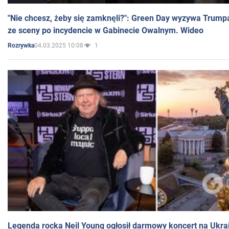
"Nie chcesz, żeby się zamknęli?": Green Day wyzywa Trump
ze sceny po incydencie w Gabinecie Owalnym. Wideo
04.03.2025 10:08
1
Rozrywka
Legenda rocka Neil Young ogłosił darmowy koncert na Ukra