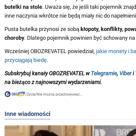
butelki na stole
. Uważa się, że jeśli taki pojemnik znajd
inne naczynia wkrótce nie będą miały nic do napełnieni
Pusta butelka przynosi ze sobą
kłopoty, konflikty, pow
choroby
. Dlatego pojemnik powinien być schowany na
Wcześniej OBOZREVATEL powiedział,
jakie monety i b
przyciągają biedę
.
Subskrybuj kanały
OBOZREVATEL
w
Telegramie
,
Viber
i
na bieżąco z najnowszymi wydarzeniami
.
/
Życie
/
Nie można przechowywać...
Inne wiadomości