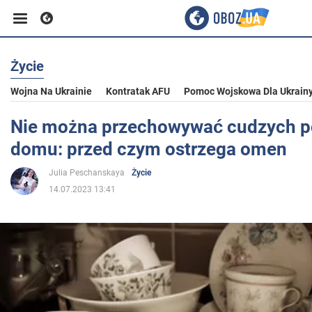
Życie
Biznes
Wojna Na Ukrainie
Kontratak AFU
Pomoc Wojskowa Dla Ukrain
Sport
Nie można przechowywać cudzych p
domu: przed czym ostrzega omen
Rozrywka
Julia Peschanskaya
Życie
14.07.2023 13:41
Życie
Polityka
Społeczeństwo