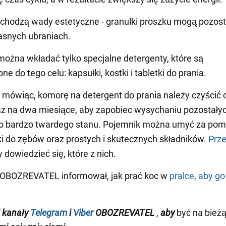
chodzą wady estetyczne - granulki proszku mogą pozos
asnych ubraniach.
ożna wkładać tylko specjalne detergenty, które są
e do tego celu: kapsułki, kostki i tabletki do prania.
ówiąc, komorę na detergent do prania należy czyścić 
az na dwa miesiące, aby zapobiec wysychaniu pozostały
do bardzo twardego stanu. Pojemnik można umyć za po
i do zębów oraz prostych i skutecznych składników.
Prze
y dowiedzieć się, które z nich.
 OBOZREVATEL informował, jak prać koc w
pralce, aby go
j
kanały
Telegram
i
Viber
OBOZREVATEL
,
aby
być na bieżą