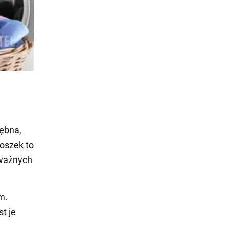
ębna,
oszek to
oważnych
m.
t je