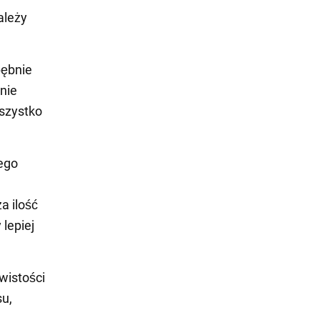
ależy
bębnie
 nie
wszystko
rego
a ilość
 lepiej
wistości
su,