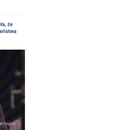
ła, że
żeństwa