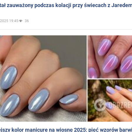
ał zauważony podczas kolacji przy świecach z Jaredem
.2025 19:45
36
jszy kolor manicure na wiosnę 2025: pięć wzorów barw