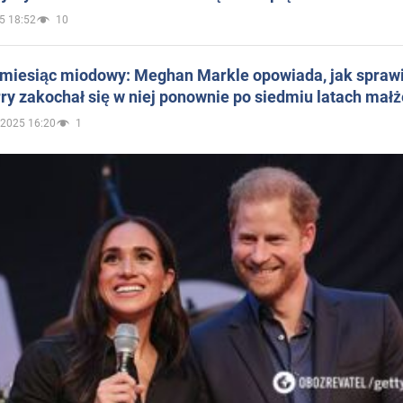
5 18:52
10
 miesiąc miodowy: Meghan Markle opowiada, jak sprawi
ry zakochał się w niej ponownie po siedmiu latach mał
.2025 16:20
1