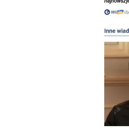
najnowszym
/
Ży
Inne wia