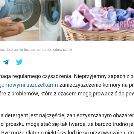
e
ać detergentu bezpośrednio do bębna pralki
aga regularnego czyszczenia. Nieprzyjemny zapach z b
gumowymi uszczelkami
i zanieczyszczenie komory na pr
tóre z problemów, które z czasem mogą prowadzić do p
a detergent jest najczęściej zanieczyszczanym obszare
ci proszku mogą stać się tak twarde, że bardzo trudno jes
 Być może dlatego niektórzy ludzie są przyzwyczajeni do