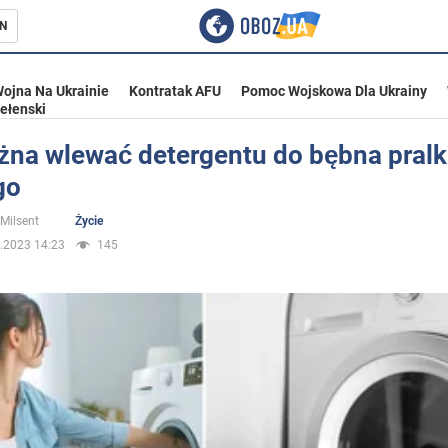
N
ojna Na Ukrainie
Kontratak AFU
Pomoc Wojskowa Dla Ukrainy
ełenski
żna wlewać detergentu do bębna pralki
go
ka
 Milsent
Życie
.2023 14:23
145
eństwo
a Ukrainie