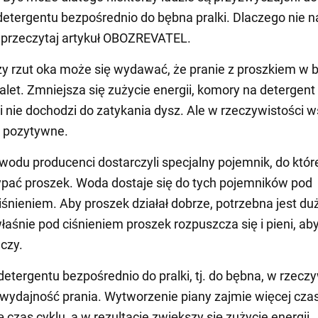
etergentu bezpośrednio do bębna pralki. Dlaczego nie n
, przeczytaj artykuł OBOZREVATEL.
y rzut oka może się wydawać, że pranie z proszkiem w 
alet. Zmniejsza się zużycie energii, komory na detergent
 i nie dochodzi do zatykania dysz. Ale w rzeczywistości 
ak pozytywne.
wodu producenci dostarczyli specjalny pojemnik, do któ
pać proszek. Woda dostaje się do tych pojemników pod
śnieniem. Aby proszek działał dobrze, potrzebna jest duż
łaśnie pod ciśnieniem proszek rozpuszcza się i pieni, aby
eczy.
etergentu bezpośrednio do pralki, tj. do bębna, w rzeczy
wydajność prania. Wytworzenie piany zajmie więcej cza
 czas cyklu, a w rezultacie zwiększy się zużycie energii.