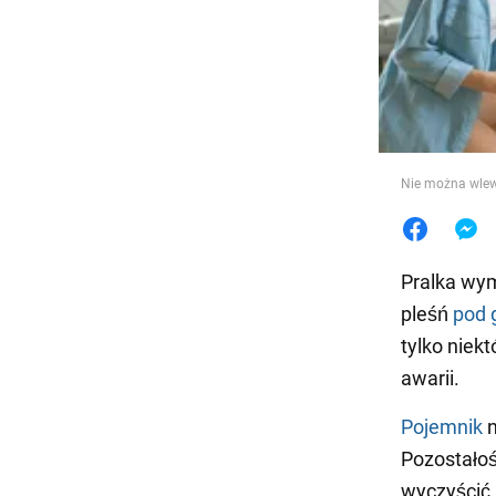
Jedzeni
Nie można wlew
Pralka wym
pleśń
pod 
tylko niek
awarii.
Pojemnik
n
Pozostałoś
wyczyścić.