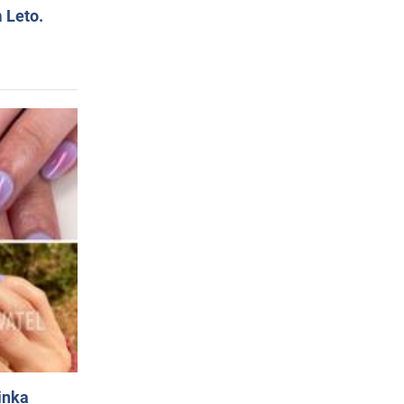
 Leto.
inka