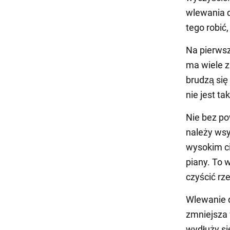
wlewania d
tego robić
Na pierwsz
ma wiele z
brudzą się
nie jest t
Nie bez po
należy wsy
wysokim ci
piany. To w
czyścić rz
Wlewanie d
zmniejsza 
wydłuży się