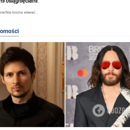
i osiągnięciami
.
cie
/
Nie można wlewać...
domości