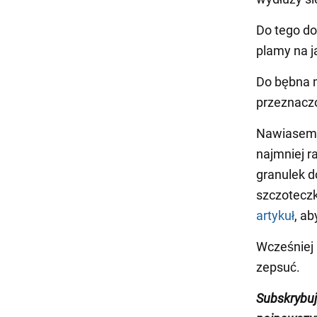
Do tego do
plamy na j
Do bębna m
przeznaczon
Nawiasem m
najmniej r
granulek 
szczoteczk
artykuł
, ab
Wcześniej
zepsuć.
Subskrybu