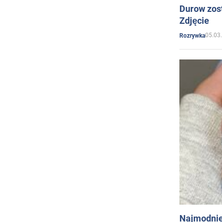
Durow zost
Zdjęcie
05.03
Rozrywka
Najmodnie