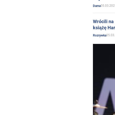
05.03.202
Dama
Wrócili na
książę Har
05.03
Rozrywka