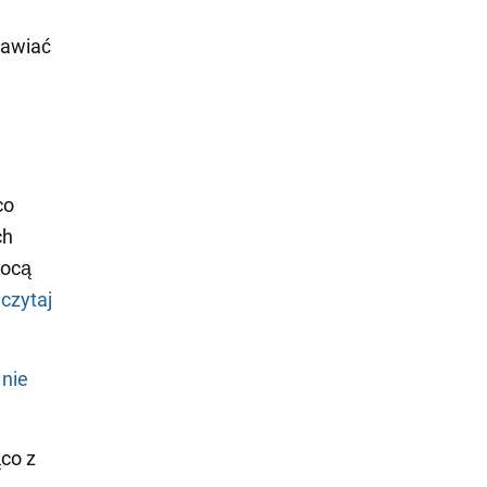
tawiać
co
ch
mocą
czytaj
 nie
co z