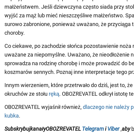
małżeństwem. Jeśli dziewczyna często siada przy stol
wyjść za mąż lub mieć nieszczęśliwe małżeństwo. Span
surowo zabronione, ponieważ uważano, że przyciąga 
choroby.
Co ciekawe, po zachodzie słońca pozostawienie noża n
uważane za niepomyślne. Uważano, że nieodłożenie n
sprowadza na rodzinę chorobę i może prowadzić do be
koszmarów sennych. Poznaj inne interpretacje tego p
Innym wierzeniem, które przetrwało do dziś, jest to, że
okruchów ze stołu
ręką
. OBOZREVATEL odkrył istotę t
OBOZREVATEL wyjaśnił również,
dlaczego nie należy p
kubka
.
Subskrybuj
kanały
OBOZREVATEL
Telegram
i
Viber
,
aby
b