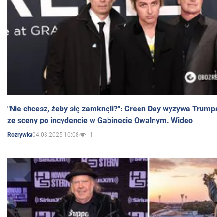
"Nie chcesz, żeby się zamknęli?": Green Day wyzywa Trump
ze sceny po incydencie w Gabinecie Owalnym. Wideo
04.03.2025 10:08
1
Rozrywka