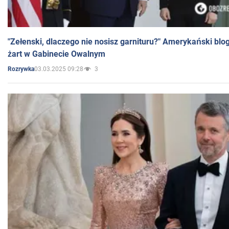
"Zełenski, dlaczego nie nosisz garnituru?" Amerykański blo
żart w Gabinecie Owalnym
03.03.2025 09:28
3
Rozrywka