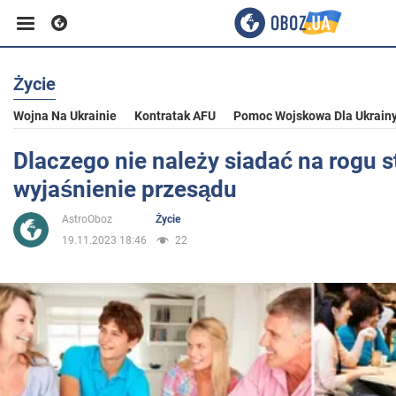
Życie
Biznes
Wojna Na Ukrainie
Kontratak AFU
Pomoc Wojskowa Dla Ukrain
Sport
Dlaczego nie należy siadać na rogu s
wyjaśnienie przesądu
Rozrywka
AstroOboz
Życie
19.11.2023 18:46
22
Życie
Polityka
Społeczeństwo