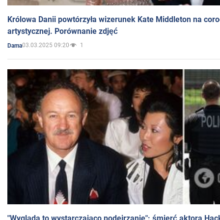
Królowa Danii powtórzyła wizerunek Kate Middleton na coro
artystycznej. Porównanie zdjęć
03.03.2025 09:20
1
Dama
"Wygląda to wystarczająco podejrzanie": śmierć aktora Hac