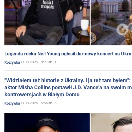
Legenda rocka Neil Young ogłosił darmowy koncert na Ukra
03.03.2025 19:21
1
Rozrywka
"Widziałem też historie z Ukrainy. I ja też tam byłem"
aktor Misha Collins postawił J.D. Vance'a na swoim m
kontrowersjach w Białym Domu
03.03.2025 15:55
5
Rozrywka