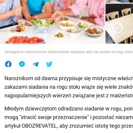
Wojna na Ukrainie
Świat
Jedzenie
Szczególnie niezamężnym dziewczętom zalecano, aby nie siadały na rogu stołu
Narożnikom od dawna przypisuje się mistyczne właści
zakazami siadania na rogu stołu wiąże się wiele znak
najpopularniejszych wierzeń związane jest z małżeńs
Młodym dziewczętom odradzano siadanie w rogu, pon
mogą "stracić swoje przeznaczenie" i pozostać niezam
artykuł OBOZREVATEL, aby zrozumieć istotę tego prze