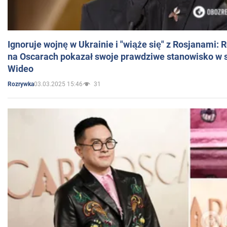
Ignoruje wojnę w Ukrainie i "wiąże się" z Rosjanami: 
na Oscarach pokazał swoje prawdziwe stanowisko w s
Wideo
03.03.2025 15:46
31
Rozrywka