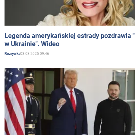
Legenda amerykańskiej estrady pozdrawia "br
w Ukrainie". Wideo
03.03.2025 09:46
Rozrywka