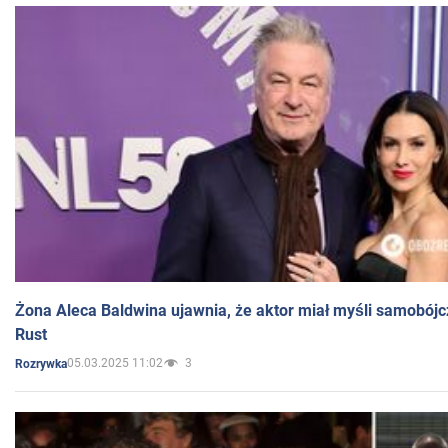
Żona Aleca Baldwina ujawnia, że aktor miał myśli samobójc
Rust
05.03.2025 11:02
3
Rozrywka