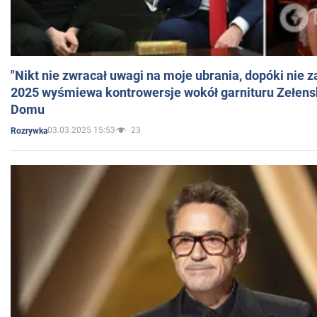
"Nikt nie zwracał uwagi na moje ubrania, dopóki nie z
2025 wyśmiewa kontrowersje wokół garnituru Zełens
Domu
03.03.2025 15:53
23
Rozrywka