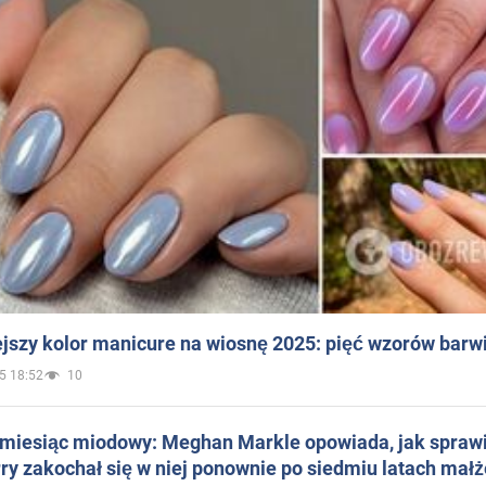
jszy kolor manicure na wiosnę 2025: pięć wzorów barw
5 18:52
10
 miesiąc miodowy: Meghan Markle opowiada, jak sprawi
ry zakochał się w niej ponownie po siedmiu latach mał