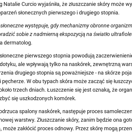
 Natalie Curcio wyjaśniła, że złuszczanie skóry może wy
parzeń słonecznych pierwszego i drugiego stopnia.
e
słoneczne występuje, gdy mechanizmy obronne organizm
oradzić sobie z nadmierną ekspozycją na światło ultrafiol
a dermatolog.
słoneczne pierwszego stopnia powodują zaczerwienieni
dotyku, ale wpływają tylko na naskórek, zewnętrzną wa
rzenia drugiego stopnia są poważniejsze - na skórze poja
 i pęcherze. W obu typach skóra może zacząć się łuszczy
około trzech dniach. Łuszczenie się jest oznaką, że orga
ozbyć się uszkodzonych komórek.
odrzuca spalony naskórek, następuje proces samoleczeni
nowej warstwy. Złuszczanie skóry, zanim będzie ona go
, może zakłócić proces odnowy. Przez skórę mogą przen