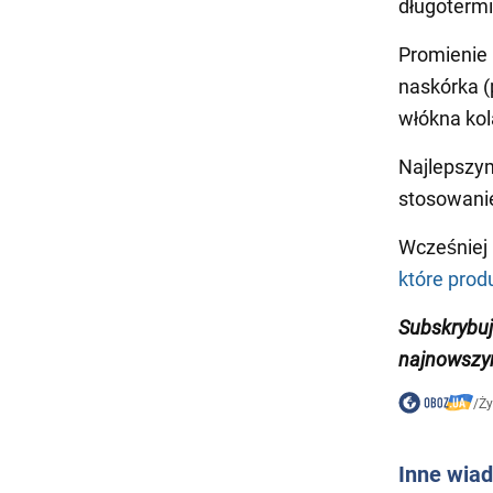
długoterm
Promienie
naskórka (
włókna kol
Najlepszy
stosowanie
Wcześniej
które prod
Subskrybuj
najnowszy
/
Ży
Inne wia