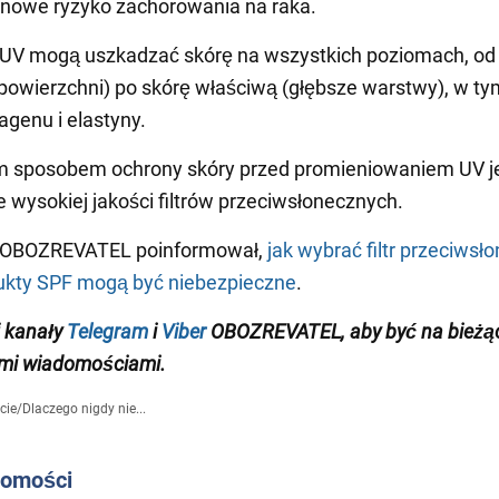
inowe ryzyko zachorowania na raka.
 UV mogą uszkadzać skórę na wszystkich poziomach, od
powierzchni) po skórę właściwą (głębsze warstwy), w ty
agenu i elastyny.
m sposobem ochrony skóry przed promieniowaniem UV j
 wysokiej jakości filtrów przeciwsłonecznych.
 OBOZREVATEL poinformował,
jak wybrać filtr przeciwsło
ukty SPF mogą być niebezpieczne
.
 kanały
Telegram
i
Viber
OBOZREVATEL, aby być na bieżą
mi wiadomościami.
cie
/
Dlaczego nigdy nie...
domości