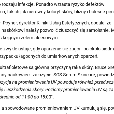
 rodzaju infekcje. Ponadto wzrasta ryzyko defektów
h, takich jak nierówny koloryt skóry, blizny i bolesne pę
-Poyner, dyrektor Kliniki Usług Estetycznych, dodała, że
naskórkowi należy pozwolić złuszczyć się samoistnie. 
yć kojącym żelem aloesowym.
e zwykle ustaje, gdy oparzenie się zagoi - po około siedm
przypadku łagodnych do umiarkowanych oparzeń.
ultrafioletowe są główną przyczyną raka skóry. Bruce Gr
any naukowiec i założyciel SOS Serum Skincare, powiedzi
ozycja na promieniowanie UV powoduje również przedwc
się i uszkodzenia skóry. Poziomy promieniowania UV są z
średnio od 11:00 do 15:
00".
ia spowodowane promieniowaniem UV kumulują się, po