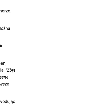
cherze.
Można
iu
een,
ał:
"Zbyt
zesne
awsze
wodując