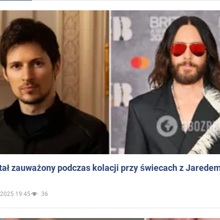
ał zauważony podczas kolacji przy świecach z Jaredem
.2025 19:45
36