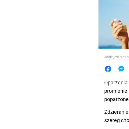
Jedzeni
Jakie jest nieb
Oparzenia
promienie 
poparzonej
Zdzieranie
szereg cho