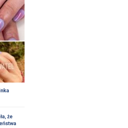
inka
ła, że
żeństwa