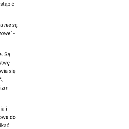
stąpić
u nie są
etowe
" -
e. Są
rstwę
wia się
ć,
nizm
a i
towa do
ikać