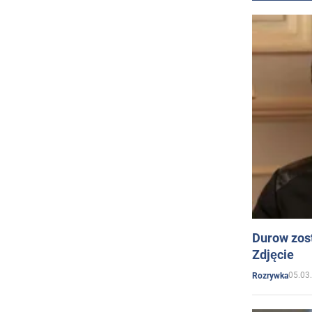
Durow zost
Zdjęcie
05.03
Rozrywka