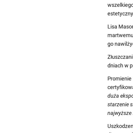
wszelkiego
estetycznyc
Lisa Mason
martwemu 
go nawilż
Złuszczani
dniach w 
Promienie 
certyfikow
duża eksp
starzenie 
najwyższe 
Uszkodzen