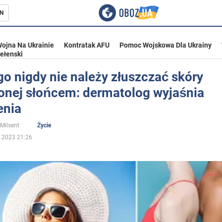
N
ojna Na Ukrainie
Kontratak AFU
Pomoc Wojskowa Dla Ukrainy
ełenski
o nigdy nie należy złuszczać skóry
onej słońcem: dermatolog wyjaśnia
ka
enia
 Milsent
Życie
.2023 21:26
eństwo
a Ukrainie