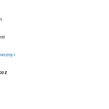
m
est
neczny i
co z