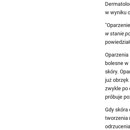
Dermatolog
w wyniku o
"Oparzeni
w stanie p
powiedział
Oparzenia 
bolesne w 
skóry. Opa
już obrzęk
zwykle po 
próbuje p
Gdy skóra 
tworzenia 
odrzucenia