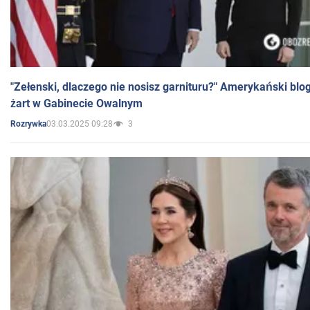
"Zełenski, dlaczego nie nosisz garnituru?" Amerykański blo
żart w Gabinecie Owalnym
03.03.2025 09:28
3
Rozrywka