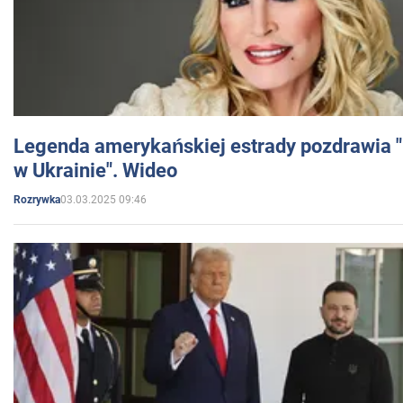
Legenda amerykańskiej estrady pozdrawia "br
w Ukrainie". Wideo
03.03.2025 09:46
Rozrywka