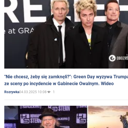
"Nie chcesz, żeby się zamknęli?": Green Day wyzywa Trump
ze sceny po incydencie w Gabinecie Owalnym. Wideo
04.03.2025 10:08
1
Rozrywka