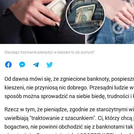
Wojna na Ukrainie
Świat
Jedzenie
Dlaczego trzymanie pieniędzy w kieszeni to zły pomysł?
Od dawna mówi się, że zgniecione banknoty, pospies
kieszeni, nie przyniosą nic dobrego. Przesądni ludzie w
sposób można sprowadzić na siebie biedę, trudności i 
Rzecz w tym, że pieniądze, zgodnie ze starożytnymi w
uwielbiają "traktowanie z szacunkiem". Ci, którzy chcą
bogactwo, nie powinni obchodzić się z banknotami tak 