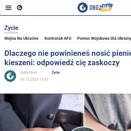
Życie
Biznes
Wojna Na Ukrainie
Kontratak AFU
Pomoc Wojskowa Dla Ukrain
Sport
Dlaczego nie powinieneś nosić pieni
kieszeni: odpowiedź cię zaskoczy
Rozrywka
AstroOboz
Życie
05.12.2023 13:43
Życie
Polityka
Społeczeństwo