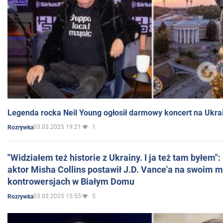
Legenda rocka Neil Young ogłosił darmowy koncert na Ukra
03.03.2025 19:21
1
Rozrywka
"Widziałem też historie z Ukrainy. I ja też tam byłem"
aktor Misha Collins postawił J.D. Vance'a na swoim m
kontrowersjach w Białym Domu
03.03.2025 15:55
5
Rozrywka