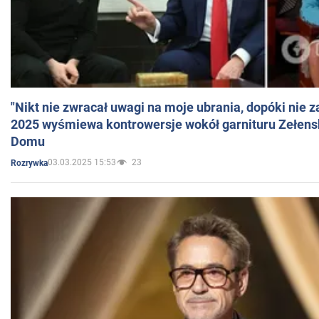
"Nikt nie zwracał uwagi na moje ubrania, dopóki nie z
2025 wyśmiewa kontrowersje wokół garnituru Zełens
Domu
03.03.2025 15:53
23
Rozrywka