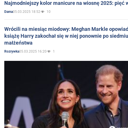
Najmodniejszy kolor manicure na wiosnę 2025: pięć
05.03.2025 18:52
10
Dama
Wrócili na miesiąc miodowy: Meghan Markle opowiada
książę Harry zakochał się w niej ponownie po siedmiu
małżeństwa
05.03.2025 16:20
1
Rozrywka