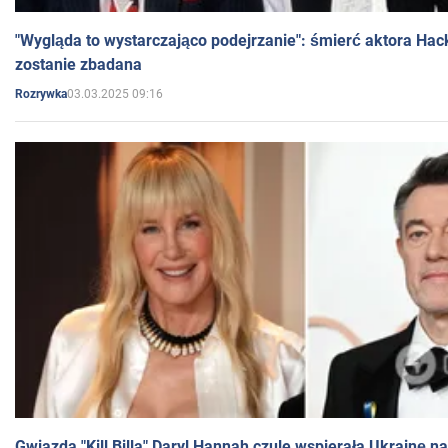
"Wygląda to wystarczająco podejrzanie": śmierć aktora Hac
zostanie zbadana
03.03.2025 09:16
Rozrywka
Gwiazda "Kill Billa" Daryl Hannah czule wspierała Ukrainę 