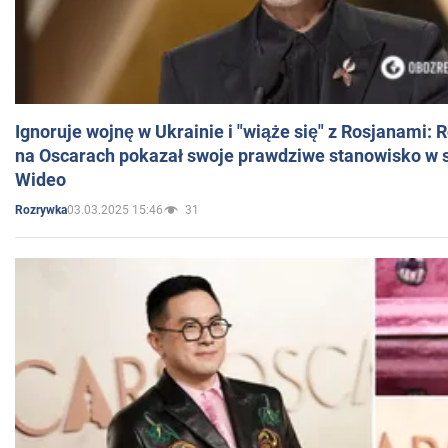
Ignoruje wojnę w Ukrainie i "wiąże się" z Rosjanami: 
na Oscarach pokazał swoje prawdziwe stanowisko w s
Wideo
03.03.2025 15:46
31
Rozrywka