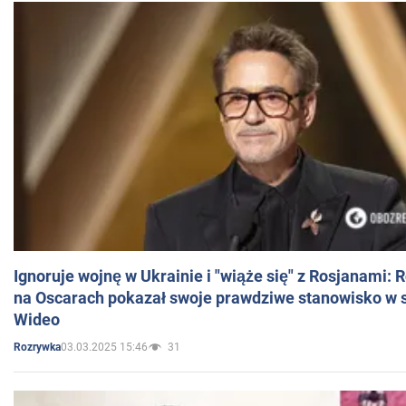
Ignoruje wojnę w Ukrainie i "wiąże się" z Rosjanami: 
na Oscarach pokazał swoje prawdziwe stanowisko w s
Wideo
03.03.2025 15:46
31
Rozrywka