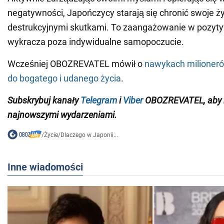
negatywności, Japończycy starają się chronić swoje ży
destrukcyjnymi skutkami. To zaangażowanie w pozyt
wykracza poza indywidualne samopoczucie.
Wcześniej OBOZREVATEL mówił o
nawykach milioneró
do bogatego i udanego życia
.
Subskrybuj
kanały
Telegram
i
Viber
OBOZREVATEL,
aby
najnowszymi wydarzeniami
.
/
Życie
/
Dlaczego w Japonii...
Inne wiadomości