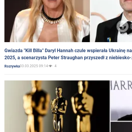
Gwiazda "Kill Billa" Daryl Hannah czule wspierała Ukrainę 
2025, a scenarzysta Peter Straughan przyszedł z niebiesko-
03.03.2025 09:14
4
Rozrywka