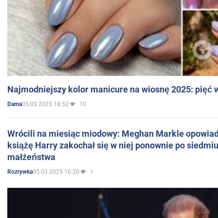
Najmodniejszy kolor manicure na wiosnę 2025: pięć
05.03.2025 18:52
10
Dama
Wrócili na miesiąc miodowy: Meghan Markle opowiada
książę Harry zakochał się w niej ponownie po siedmiu
małżeństwa
05.03.2025 16:20
1
Rozrywka