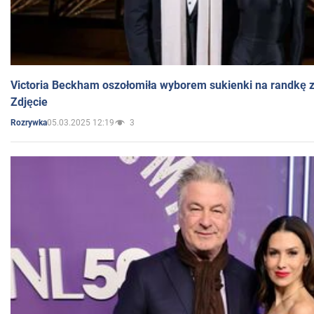
Victoria Beckham oszołomiła wyborem sukienki na randkę
Zdjęcie
05.03.2025 12:19
3
Rozrywka