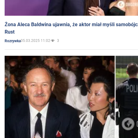
Żona Aleca Baldwina ujawnia, że aktor miał myśli samobójc
Rust
05.03.2025 11:02
3
Rozrywka