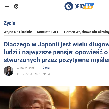
Życie
Biznes
Wojna Na Ukrainie
Kontratak AFU
Pomoc Wojskowa Dla Ukrain
Sport
Dlaczego w Japonii jest wielu długo
ludzi i najwyższe pensje: opowieść 
Rozrywka
stworzonych przez pozytywne myśle
Alina Milsent
Życie
Życie
02.12.2023 16:34
3
Polityka
Społeczeństwo