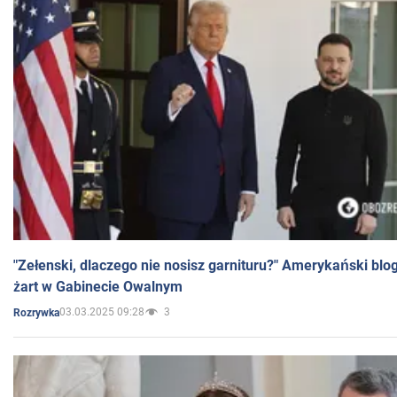
"Zełenski, dlaczego nie nosisz garnituru?" Amerykański blo
żart w Gabinecie Owalnym
03.03.2025 09:28
3
Rozrywka