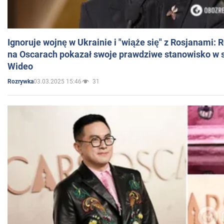
Ignoruje wojnę w Ukrainie i "wiąże się" z Rosjanami: 
na Oscarach pokazał swoje prawdziwe stanowisko w s
Wideo
03.03.2025 15:46
31
Rozrywka