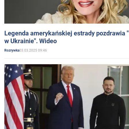
Legenda amerykańskiej estrady pozdrawia "br
w Ukrainie". Wideo
03.03.2025 09:46
Rozrywka