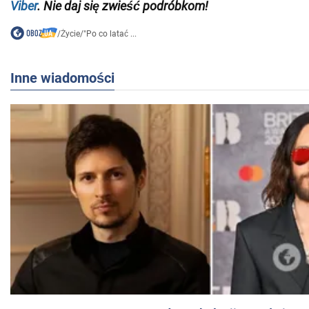
Viber
. Nie daj się zwieść podróbkom!
/
Życie
/
"Po co latać ...
Inne wiadomości