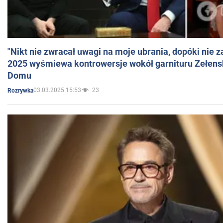
"Nikt nie zwracał uwagi na moje ubrania, dopóki nie z
2025 wyśmiewa kontrowersje wokół garnituru Zełens
Domu
03.03.2025 15:53
23
Rozrywka