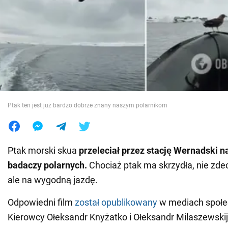
Wojna na Ukrainie
Świat
Jedzenie
Ptak ten jest już bardzo dobrze znany naszym polarnikom
Ptak morski skua
przeleciał przez stację Wernadski n
badaczy polarnych.
Chociaż ptak ma skrzydła, nie zdec
ale na wygodną jazdę.
Odpowiedni film
został opublikowany
w mediach społe
Kierowcy Ołeksandr Knyżatko i Ołeksandr Milaszewskij