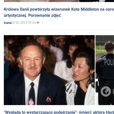
Królowa Danii powtórzyła wizerunek Kate Middleton na coro
artystycznej. Porównanie zdjęć
03.03.2025 09:20
1
Dama
"Wygląda to wystarczająco podejrzanie": śmierć aktora Hac