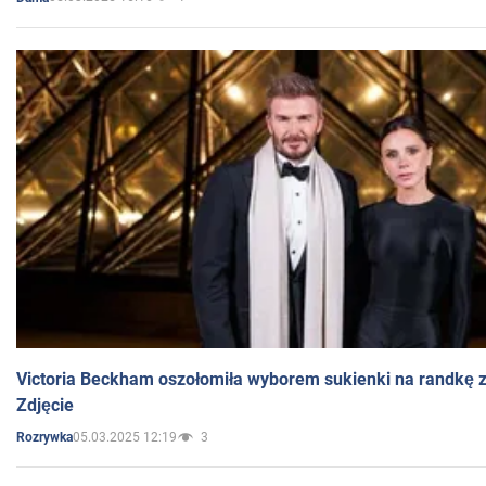
Victoria Beckham oszołomiła wyborem sukienki na randkę
Zdjęcie
05.03.2025 12:19
3
Rozrywka