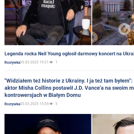
Legenda rocka Neil Young ogłosił darmowy koncert na Ukra
03.03.2025 19:21
1
Rozrywka
"Widziałem też historie z Ukrainy. I ja też tam byłem"
aktor Misha Collins postawił J.D. Vance'a na swoim m
kontrowersjach w Białym Domu
03.03.2025 15:55
5
Rozrywka