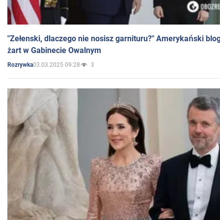
"Zełenski, dlaczego nie nosisz garnituru?" Amerykański blo
żart w Gabinecie Owalnym
03.03.2025 09:28
3
Rozrywka