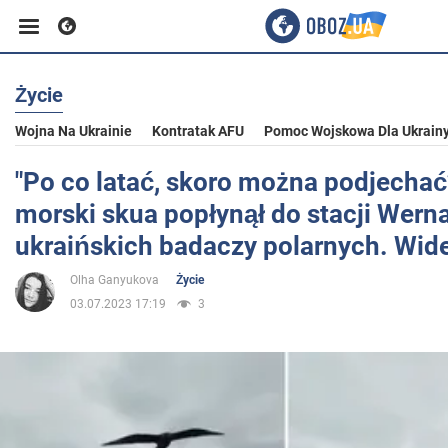
Życie
Biznes
Wojna Na Ukrainie
Kontratak AFU
Pomoc Wojskowa Dla Ukrain
Sport
"Po co latać, skoro można podjechać
morski skua popłynął do stacji Werna
Rozrywka
ukraińskich badaczy polarnych. Wid
Olha Ganyukova
Życie
Życie
03.07.2023 17:19
3
Polityka
Społeczeństwo