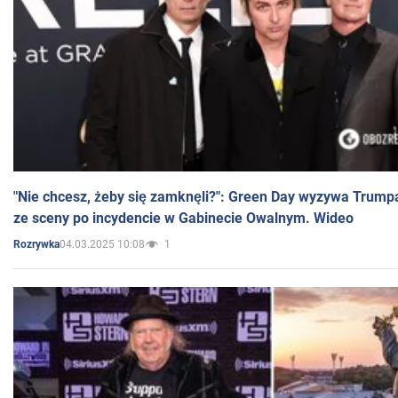
"Nie chcesz, żeby się zamknęli?": Green Day wyzywa Trump
ze sceny po incydencie w Gabinecie Owalnym. Wideo
04.03.2025 10:08
1
Rozrywka