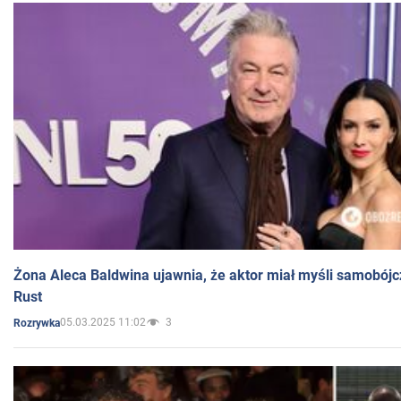
Żona Aleca Baldwina ujawnia, że aktor miał myśli samobójc
Rust
05.03.2025 11:02
3
Rozrywka