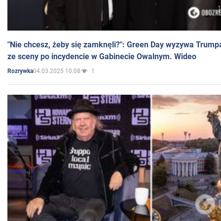
"Nie chcesz, żeby się zamknęli?": Green Day wyzywa Trump
ze sceny po incydencie w Gabinecie Owalnym. Wideo
04.03.2025 10:08
1
Rozrywka