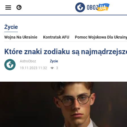
Życie
Biznes
Wojna Na Ukrainie
Kontratak AFU
Pomoc Wojskowa Dla Ukrain
Sport
Które znaki zodiaku są najmądrzejsze
AstroOboz
Życie
Rozrywka
19.11.2023 11:32
3
Życie
Polityka
Społeczeństwo