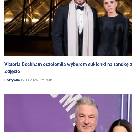
Victoria Beckham oszołomiła wyborem sukienki na randkę
Zdjęcie
05.03.2025 12:19
3
Rozrywka