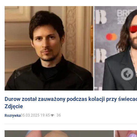
Durow został zauważony podczas kolacji przy świeca
Zdjęcie
05.03.2025 19:45
36
Rozrywka