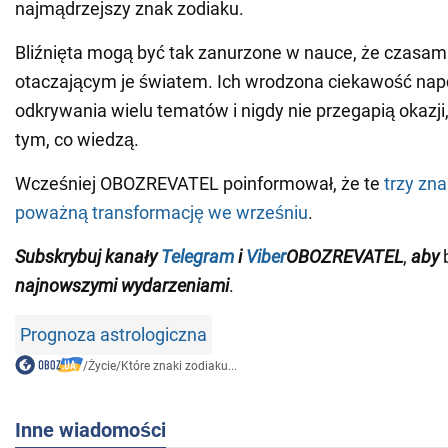
najmądrzejszy znak zodiaku.
Bliźnięta mogą być tak zanurzone w nauce, że czasami
otaczającym je światem. Ich wrodzona ciekawość nap
odkrywania wielu tematów i nigdy nie przegapią okazj
tym, co wiedzą.
Wcześniej OBOZREVATEL poinformował, że te
trzy zna
poważną transformację we wrześniu
.
Subskrybuj
kanały
Telegram
i
Viber
OBOZREVATEL
,
aby
b
najnowszymi wydarzeniami
.
Prognoza astrologiczna
/
Życie
/
Które znaki zodiaku...
Inne wiadomości