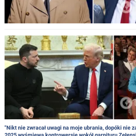
"Nikt nie zwracał uwagi na moje ubrania, dopóki nie z
2025 wyśmiewa kontrowersje wokół garnituru Zełens