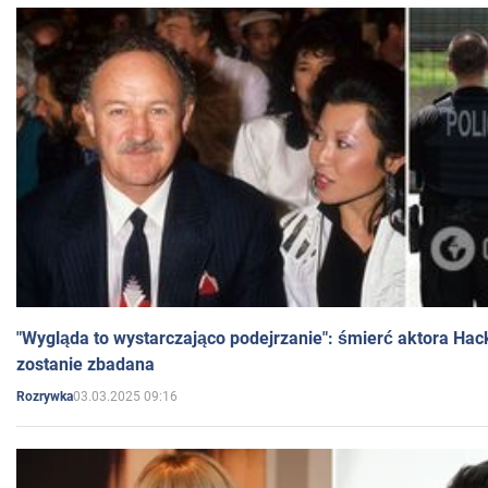
"Wygląda to wystarczająco podejrzanie": śmierć aktora Hac
zostanie zbadana
03.03.2025 09:16
Rozrywka