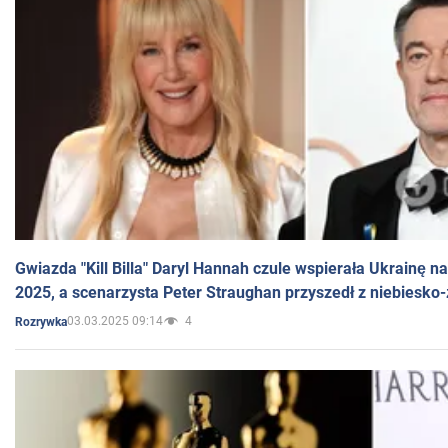
Gwiazda "Kill Billa" Daryl Hannah czule wspierała Ukrainę 
2025, a scenarzysta Peter Straughan przyszedł z niebiesko-
03.03.2025 09:14
4
Rozrywka