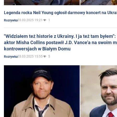
Legenda rocka Neil Young ogłosił darmowy koncert na Ukra
03.03.2025 19:21
1
Rozrywka
"Widziałem też historie z Ukrainy. I ja też tam byłem"
aktor Misha Collins postawił J.D. Vance'a na swoim m
kontrowersjach w Białym Domu
03.03.2025 15:55
5
Rozrywka