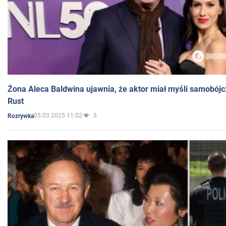
Żona Aleca Baldwina ujawnia, że aktor miał myśli samobójc
Rust
05.03.2025 11:02
3
Rozrywka