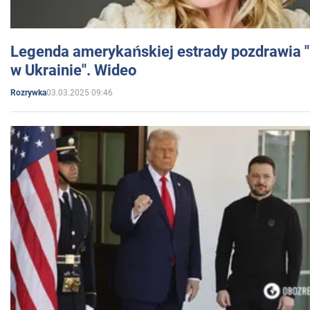
Legenda amerykańskiej estrady pozdrawia "br
w Ukrainie". Wideo
03.03.2025 09:46
Rozrywka