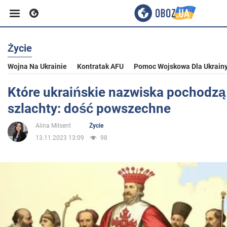
Życie
Biznes
Wojna Na Ukrainie
Kontratak AFU
Pomoc Wojskowa Dla Ukrain
Sport
Które ukraińskie nazwiska pochodzą 
szlachty: dość powszechne
Rozrywka
Alina Milsent
Życie
13.11.2023 13:09
98
Życie
Polityka
Społeczeństwo