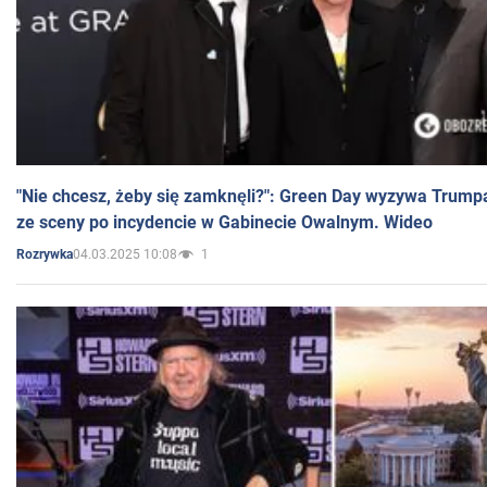
"Nie chcesz, żeby się zamknęli?": Green Day wyzywa Trump
ze sceny po incydencie w Gabinecie Owalnym. Wideo
04.03.2025 10:08
1
Rozrywka