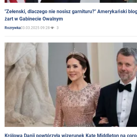
"Zełenski, dlaczego nie nosisz garnituru?" Amerykański blo
żart w Gabinecie Owalnym
03.03.2025 09:28
3
Rozrywka
Królowa Danii powtórzyła wizerunek Kate Middleton na coro