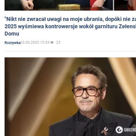
"Nikt nie zwracał uwagi na moje ubrania, dopóki nie z
2025 wyśmiewa kontrowersje wokół garnituru Zełens
Domu
03.03.2025 15:53
23
Rozrywka