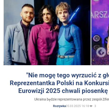
"Nie mogę tego wyrzucić z gł
Reprezentantka Polski na Konkurs
Eurowizji 2025 chwali piosenkę
Ukraina będzie reprezentowana przez zespół Zifer
05.03.2025 16:18
3
Rozrywka