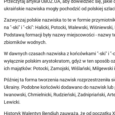
Przeczytaj artykuł OBOZ.UA, aby dowiedzieć się, jaki
ukraińskie nazwiska mogły pochodzić od polskiej szlac
Zazwyczaj polskie nazwiska to te w formie przymiotn
na "-ski" i "-cki": Halicki, Potocki, Walewski, Wiśniewski
Podstawą formacji były nazwy miejscowości - nazwy te
zbiorników wodnych.
W dawnych czasach nazwiska z końcówkami "-ski" i "-
wyłącznie polskim arystokratom, gdyż w ten sposób o
ich majątków: Potocki, Zamojski, Wiślański, Milgewski i
Później ta forma tworzenia nazwisk rozprzestrzeniła si
Ukrainy. Podobne końcówki dodawano do nazwisk lub
Iwanowski, Chmielnicki, Rudzieński, Zadnipriański, Ar
Lewicki.
Historyk Walentyn Bendiuh zauważa, że od początku XV