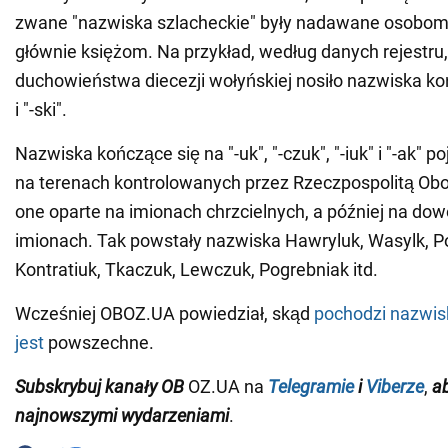
zwane "nazwiska szlacheckie" były nadawane osobo
głównie księżom. Na przykład, według danych rejestru
duchowieństwa diecezji wołyńskiej nosiło nazwiska koń
i "-ski".
Nazwiska kończące się na "-uk", "-czuk", "-iuk" i "-ak" p
na terenach kontrolowanych przez Rzeczpospolitą Obo
one oparte na imionach chrzcielnych, a później na dow
imionach. Tak powstały nazwiska Hawryluk, Wasylk, P
Kontratiuk, Tkaczuk, Lewczuk, Pogrebniak itd.
Wcześniej OBOZ.UA powiedział, skąd
pochodzi nazwis
jest
powszechne.
Subskrybuj kanały OB
OZ.UA na
Telegramie
i
Viberze
,
ab
najnowszymi wydarzeniami
.