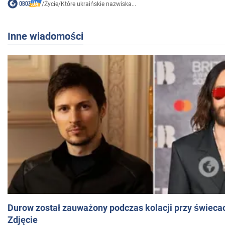
/
Życie
/
Które ukraińskie nazwiska...
Inne wiadomości
Durow został zauważony podczas kolacji przy świeca
Zdjęcie