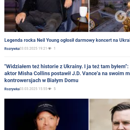
Legenda rocka Neil Young ogłosił darmowy koncert na Ukra
03.03.2025 19:21
1
Rozrywka
"Widziałem też historie z Ukrainy. I ja też tam byłem"
aktor Misha Collins postawił J.D. Vance'a na swoim m
kontrowersjach w Białym Domu
03.03.2025 15:55
5
Rozrywka