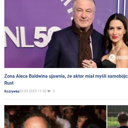
Żona Aleca Baldwina ujawnia, że aktor miał myśli samobójc
Rust
05.03.2025 11:02
3
Rozrywka