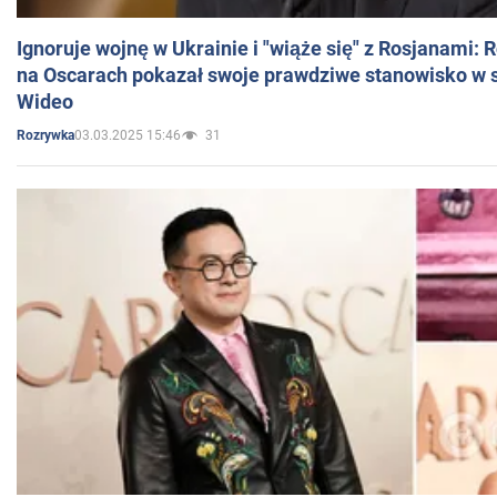
Ignoruje wojnę w Ukrainie i "wiąże się" z Rosjanami: 
na Oscarach pokazał swoje prawdziwe stanowisko w s
Wideo
03.03.2025 15:46
31
Rozrywka