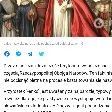
Wojna na Ukrainie
Świat
Jedzenie
Jakie nazwiska na Ukrainie pochodzą od polskiej szlachty?
Przez długi czas duża część terytorium współczesnej U
częścią Rzeczypospolitej Obojga Narodów. Ten fakt hi
nie odcisnąć piętna na procesie kształtowania się nazw
Przyrostek "-enko" jest uważany za najbardziej typowy
również dlatego, że praktycznie nie występuje wśród 
słowiańskich. Jednak część nazwisk jest pochodzenia 