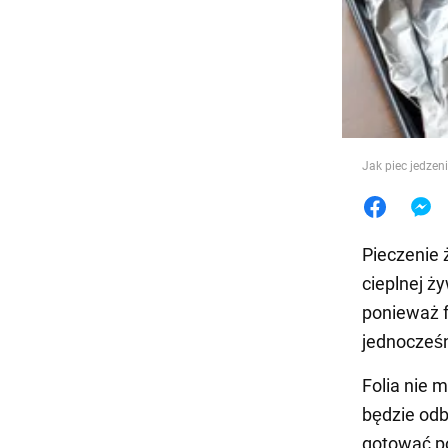
Jedzeni
Jak piec jedzeni
Pieczenie 
cieplnej ż
ponieważ f
jednocześn
Folia nie 
będzie odb
gotować po