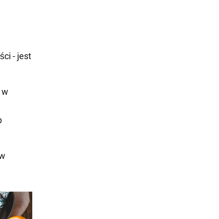
ci - jest
a w
b
 w