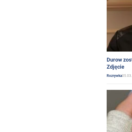
Durow zost
Zdjęcie
05.03
Rozrywka