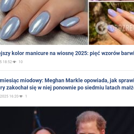
jszy kolor manicure na wiosnę 2025: pięć wzorów barw
5 18:52
10
 miesiąc miodowy: Meghan Markle opowiada, jak sprawi
ry zakochał się w niej ponownie po siedmiu latach mał
.2025 16:20
1