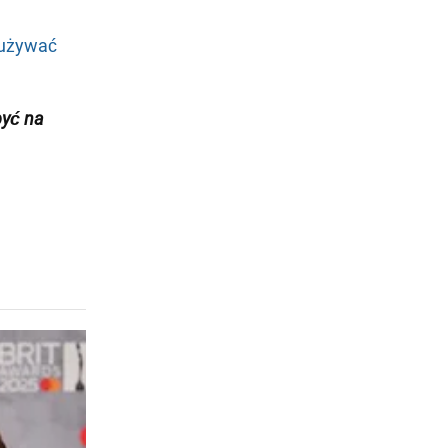
używać
być
na