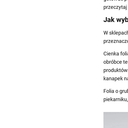
przeczyta
Jak wyb
W sklepach
przeznaczo
Cienka fol
obróbce te
produktów.
kanapek n
Folia o gr
piekarniku