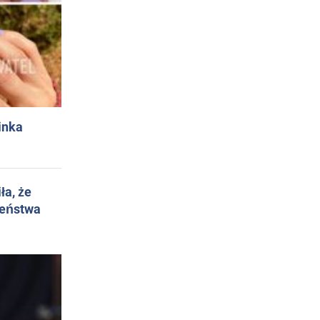
inka
ła, że
żeństwa