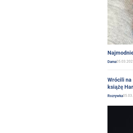
Najmodnie
05.03.202
Dama
Wrócili na
książę Har
05.03
Rozrywka