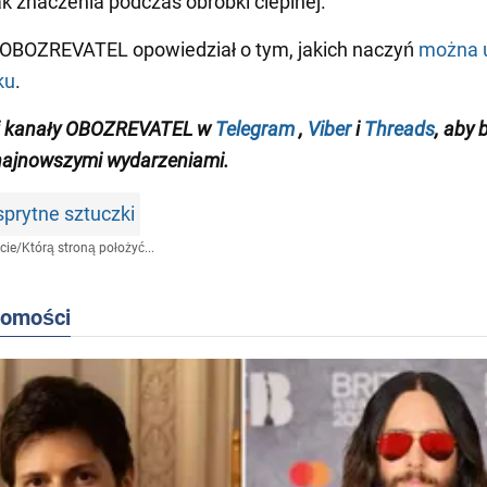
k znaczenia podczas obróbki cieplnej.
 OBOZREVATEL opowiedział o tym, jakich naczyń
można 
ku
.
j kanały OBOZREVATEL w
Telegram
,
Viber
i
Threads
, aby 
najnowszymi wydarzeniami
.
rytne sztuczki
cie
/
Którą stroną położyć...
domości