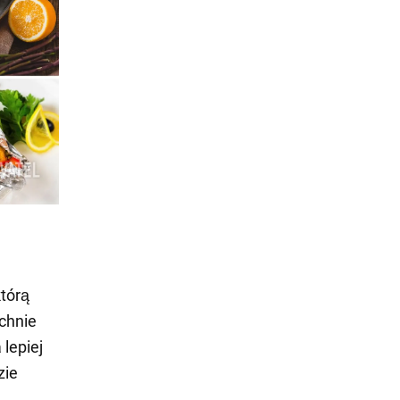
którą
zchnie
lepiej
zie