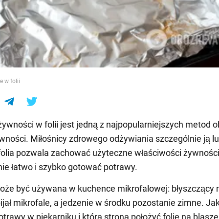
e
e w folii
żywności w folii jest jedną z najpopularniejszych metod o
ywności. Miłośnicy zdrowego odżywiania szczególnie ją lu
olia pozwala zachować użyteczne właściwości żywności
ie łatwo i szybko gotować potrawy.
może być używana w kuchence mikrofalowej: błyszczący 
ijał mikrofale, a jedzenie w środku pozostanie zimne. Ja
trawy w piekarniku i którą stroną położyć folię na blasze