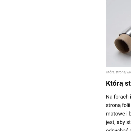
Którą s
Na forach 
stroną foli
matowe i b
jest, aby 
odpychać ci