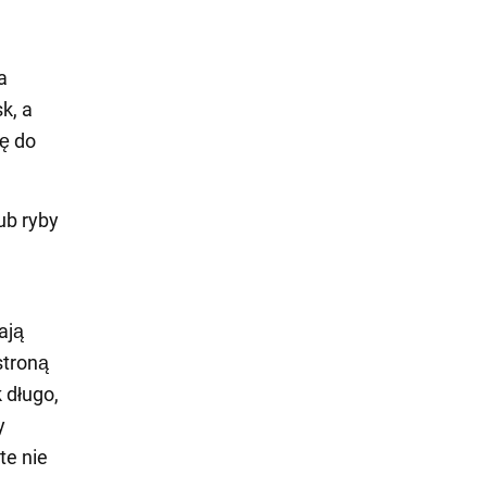
u
a
k, a
ię do
ub ryby
ają
stroną
 długo,
y
te nie