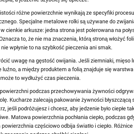
stości różne powierzchnie wynikają ze specyfiki proces
cznego. Specjalne metalowe rolki są używane do zwijani
w cienkie arkusze: jedna strona jest polerowana na połys
 Oznacza to, że nie ma znaczenia, którą stroną włożyć fol
, nie wpłynie to na szybkość pieczenia ani smak.
ócić uwagę na gęstość owijania. Jeśli ziemniaki, mięso l
e luźno, a między produktem a folią znajduje się warstwa
 może to wydłużyć czas pieczenia.
 powierzchni podczas przechowywania żywności odgryw
rolę. Kucharze zalecają pakowanie żywności błyszczącą 
, jeśli podróżujesz i chcesz, aby jedzenie było ciepłe tak
liwe. Matowa powierzchnia pochłania ciepło, podczas gd
 powierzchnia częściowo odbija światło i ciepło. Różnice 