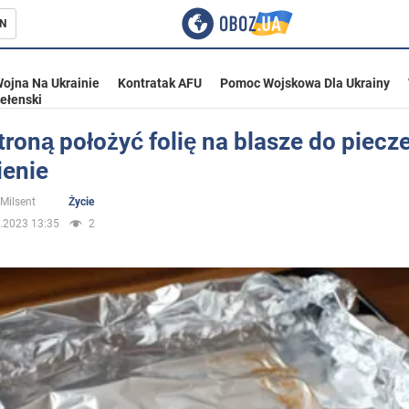
N
ojna Na Ukrainie
Kontratak AFU
Pomoc Wojskowa Dla Ukrainy
ełenski
troną położyć folię na blasze do piecze
ienie
ka
 Milsent
Życie
.2023 13:35
2
eństwo
a Ukrainie