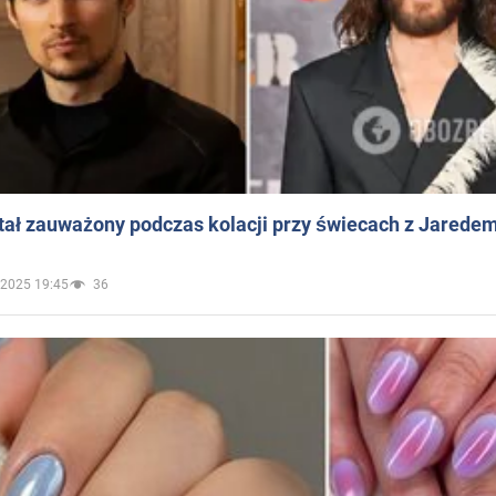
ał zauważony podczas kolacji przy świecach z Jaredem
.2025 19:45
36