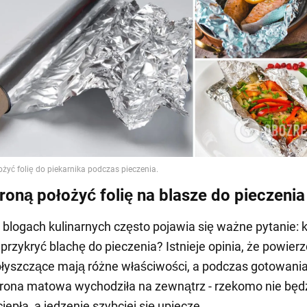
troną położyć folię na blasze do pieczenia
i blogach kulinarnych często pojawia się ważne pytanie: 
i przykryć blachę do pieczenia? Istnieje opinia, że powier
łyszczące mają różne właściwości, a podczas gotowania 
strona matowa wychodziła na zewnątrz - rzekomo nie będ
epła, a jedzenie szybciej się upiecze.