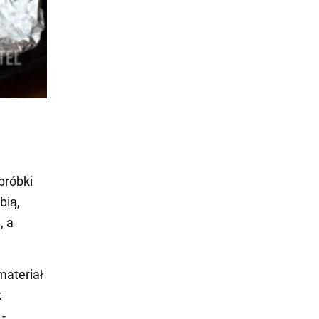
bróbki
bią,
, a
materiał
k
 -