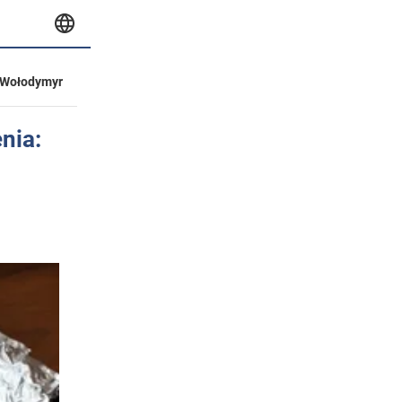
Wołodymyr
nia: