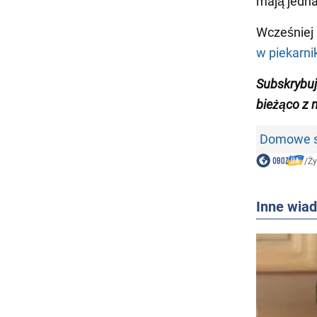
mają jedna
Wcześniej
w piekarni
Subskrybu
bieżąco z 
Domowe sp
/
Ży
Inne wia