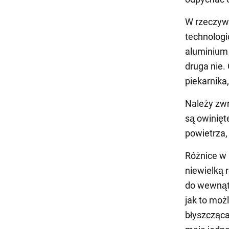
W rzeczywi
technologi
aluminium 
druga nie.
piekarnika
Należy zwr
są owinięt
powietrza,
Różnice w
niewielką 
do wewnątrz
jak to moż
błyszcząca