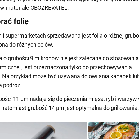
j w materiale OBOZREVATEL.
rać folię
 i supermarketach sprzedawana jest folia o różnej gruboś
na do różnych celów.
ia o grubości 9 mikronów nie jest zalecana do stosowani
rmicznej, jest przeznaczona tylko do przechowywania
 Na przykład może być używana do owijania kanapek lu
a podróż.
ubości 11 µm nadaje się do pieczenia mięsa, ryb i warzyw
, natomiast grubość 14 µm jest optymalna do grillowania.