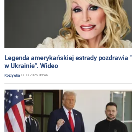
Legenda amerykańskiej estrady pozdrawia "br
w Ukrainie". Wideo
03.03.2025 09:46
Rozrywka