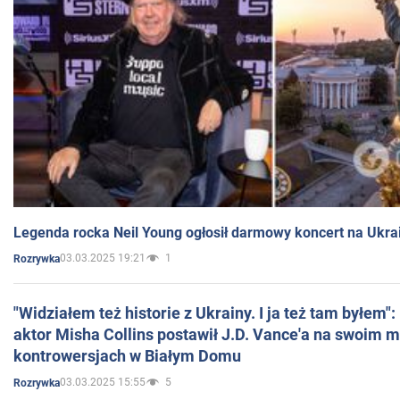
Legenda rocka Neil Young ogłosił darmowy koncert na Ukra
03.03.2025 19:21
1
Rozrywka
"Widziałem też historie z Ukrainy. I ja też tam byłem"
aktor Misha Collins postawił J.D. Vance'a na swoim m
kontrowersjach w Białym Domu
03.03.2025 15:55
5
Rozrywka