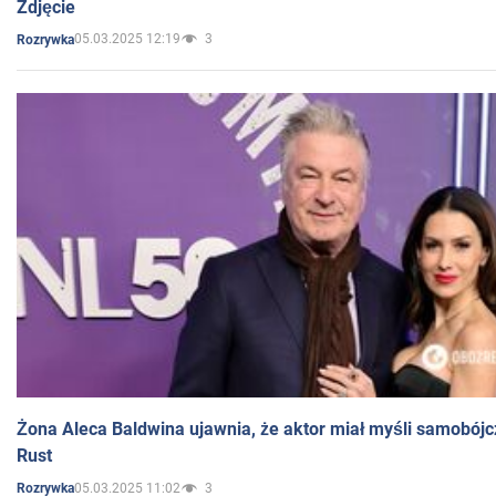
Zdjęcie
05.03.2025 12:19
3
Rozrywka
Żona Aleca Baldwina ujawnia, że aktor miał myśli samobójc
Rust
05.03.2025 11:02
3
Rozrywka