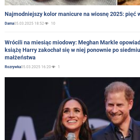
Najmodniejszy kolor manicure na wiosnę 2025: pięć
05.03.2025 18:52
10
Dama
Wrócili na miesiąc miodowy: Meghan Markle opowiada
książę Harry zakochał się w niej ponownie po siedmiu
małżeństwa
05.03.2025 16:20
1
Rozrywka