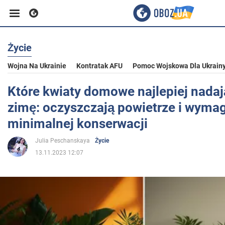
Życie
Biznes
Wojna Na Ukrainie
Kontratak AFU
Pomoc Wojskowa Dla Ukrain
Sport
Które kwiaty domowe najlepiej nadaj
zimę: oczyszczają powietrze i wyma
Rozrywka
minimalnej konserwacji
Julia Peschanskaya
Życie
Życie
13.11.2023 12:07
Polityka
Społeczeństwo