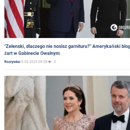
"Zełenski, dlaczego nie nosisz garnituru?" Amerykański blo
żart w Gabinecie Owalnym
03.03.2025 09:28
3
Rozrywka