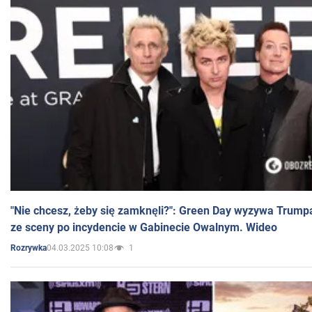
"Nie chcesz, żeby się zamknęli?": Green Day wyzywa Trump
ze sceny po incydencie w Gabinecie Owalnym. Wideo
04.03.2025 10:08
1
Rozrywka