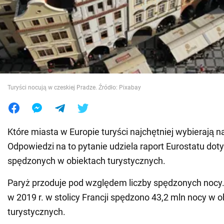
Wojna na Ukrainie
Świat
Jedzenie
Turyści nocują w czeskiej Pradze. Źródło: Pixabay
Które miasta w Europie turyści najchętniej wybierają n
Odpowiedzi na to pytanie udziela raport Eurostatu do
spędzonych w obiektach turystycznych.
Paryż przoduje pod względem liczby spędzonych nocy
w 2019 r. w stolicy Francji spędzono 43,2 mln nocy w 
turystycznych.