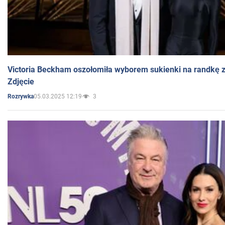
Victoria Beckham oszołomiła wyborem sukienki na randkę
Zdjęcie
05.03.2025 12:19
3
Rozrywka