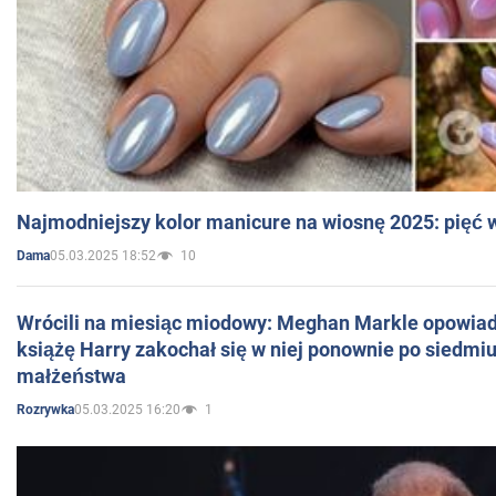
Najmodniejszy kolor manicure na wiosnę 2025: pięć
05.03.2025 18:52
10
Dama
Wrócili na miesiąc miodowy: Meghan Markle opowiada
książę Harry zakochał się w niej ponownie po siedmiu
małżeństwa
05.03.2025 16:20
1
Rozrywka