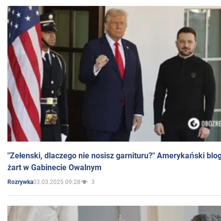
"Zełenski, dlaczego nie nosisz garnituru?" Amerykański blo
żart w Gabinecie Owalnym
03.03.2025 09:28
3
Rozrywka