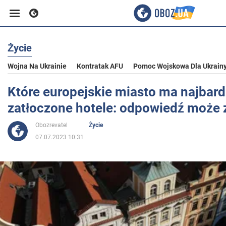
Życie
Biznes
Wojna Na Ukrainie
Kontratak AFU
Pomoc Wojskowa Dla Ukrain
Sport
Które europejskie miasto ma najbard
zatłoczone hotele: odpowiedź może
Rozrywka
Obozrevatel
Życie
07.07.2023 10:31
Życie
Polityka
Społeczeństwo