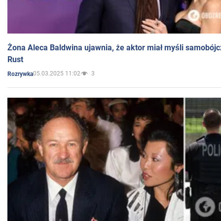
Żona Aleca Baldwina ujawnia, że aktor miał myśli samobójc
Rust
05.03.2025 11:02
3
Rozrywka