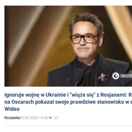
Ignoruje wojnę w Ukrainie i "wiąże się" z Rosjanami: 
na Oscarach pokazał swoje prawdziwe stanowisko w s
Wideo
03.03.2025 15:46
31
Rozrywka