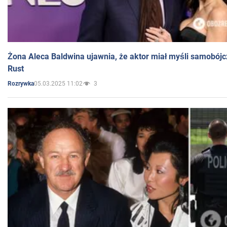
Żona Aleca Baldwina ujawnia, że aktor miał myśli samobójc
Rust
05.03.2025 11:02
3
Rozrywka