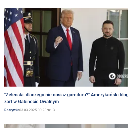
"Zełenski, dlaczego nie nosisz garnituru?" Amerykański blo
żart w Gabinecie Owalnym
03.03.2025 09:28
3
Rozrywka