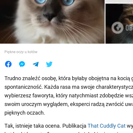
Wojna na Ukrainie
Świat
Jedzenie
Piękne oczy u kotów
Trudno znaleźć osobę, która byłaby obojętna na kocią g
spontaniczność. Każda rasa ma swoje charakterystyczn
wybierzesz faworyta, który natychmiast zdobędzie ws
swoim uroczym wyglądem, eksperci radzą zwrócić uwa
pięknych oczach.
Tak, istnieje taka ocena. Publikacja
That Cuddly Cat
wy