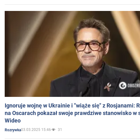
Ignoruje wojnę w Ukrainie i "wiąże się" z Rosjanami: 
na Oscarach pokazał swoje prawdziwe stanowisko w s
Wideo
03.03.2025 15:46
31
Rozrywka