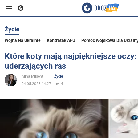
Życie
Biznes
Wojna Na Ukrainie
Kontratak AFU
Pomoc Wojskowa Dla Ukrain
Sport
Które koty mają najpiękniejsze oczy:
uderzających ras
Rozrywka
Alina Milsent
Życie
04.05.2023 14:27
4
Życie
Polityka
Społeczeństwo