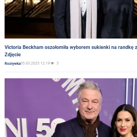
Victoria Beckham oszołomiła wyborem sukienki na randkę
Zdjęcie
05.03.2025 12:19
3
Rozrywka