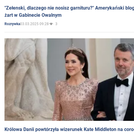
"Zełenski, dlaczego nie nosisz garnituru?" Amerykański blo
żart w Gabinecie Owalnym
03.03.2025 09:28
3
Rozrywka
Królowa Danii powtórzyła wizerunek Kate Middleton na coro