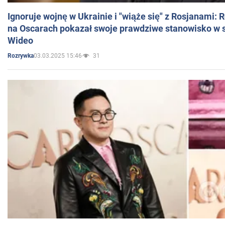
Ignoruje wojnę w Ukrainie i "wiąże się" z Rosjanami: 
na Oscarach pokazał swoje prawdziwe stanowisko w s
Wideo
03.03.2025 15:46
31
Rozrywka