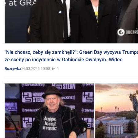
"Nie chcesz, żeby się zamknęli?": Green Day wyzywa Trump
ze sceny po incydencie w Gabinecie Owalnym. Wideo
04.03.2025 10:08
1
Rozrywka