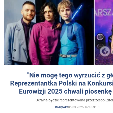
"Nie mogę tego wyrzucić z gł
Reprezentantka Polski na Konkurs
Eurowizji 2025 chwali piosenkę
Ukraina będzie reprezentowana przez zespół Zifer
05.03.2025 16:18
3
Rozrywka