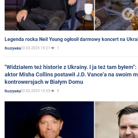
Legenda rocka Neil Young ogłosił darmowy koncert na Ukra
03.03.2025 19:21
1
Rozrywka
"Widziałem też historie z Ukrainy. I ja też tam byłem"
aktor Misha Collins postawił J.D. Vance'a na swoim m
kontrowersjach w Białym Domu
03.03.2025 15:55
5
Rozrywka