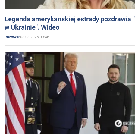
Legenda amerykańskiej estrady pozdrawia "br
w Ukrainie". Wideo
03.03.2025 09:46
Rozrywka