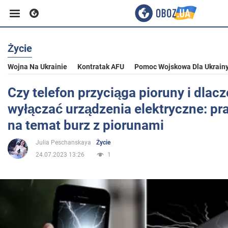
Życie
Biznes
Wojna Na Ukrainie
Kontratak AFU
Pomoc Wojskowa Dla Ukrain
Sport
Czy telefon przyciąga pioruny i dlac
wyłączać urządzenia elektryczne: pr
Rozrywka
na temat burz z piorunami
Julia Peschanskaya
Życie
Życie
24.07.2023 13:26
1
Polityka
Społeczeństwo