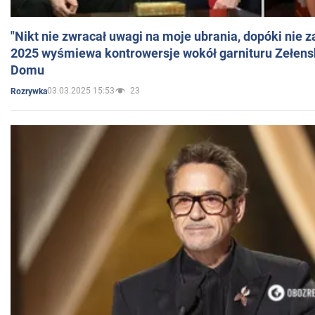
"Nikt nie zwracał uwagi na moje ubrania, dopóki nie z
2025 wyśmiewa kontrowersje wokół garnituru Zełens
Domu
03.03.2025 15:53
23
Rozrywka