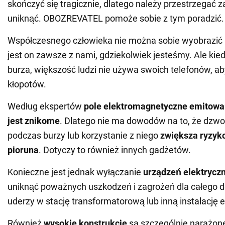
skończyć się tragicznie, dlatego należy przestrzegać z
uniknąć. OBOZREVATEL pomoże sobie z tym poradzić.
Współczesnego człowieka nie można sobie wyobrazić 
jest on zawsze z nami, gdziekolwiek jesteśmy. Ale kie
burza, większość ludzi nie używa swoich telefonów, a
kłopotów.
Według ekspertów
pole elektromagnetyczne emitowan
jest znikome
. Dlatego nie ma dowodów na to, że dzwo
podczas burzy lub korzystanie z niego
zwiększa ryzyk
pioruna
. Dotyczy to również innych gadżetów.
Konieczne jest jednak wyłączanie
urządzeń elektrycz
uniknąć poważnych uszkodzeń i zagrożeń dla całego do
uderzy w stację transformatorową lub inną instalację e
Również
wysokie konstrukcje
są szczególnie narażon