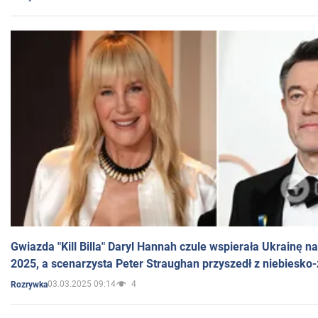
Gwiazda "Kill Billa" Daryl Hannah czule wspierała Ukrainę 
2025, a scenarzysta Peter Straughan przyszedł z niebiesko-
03.03.2025 09:14
4
Rozrywka