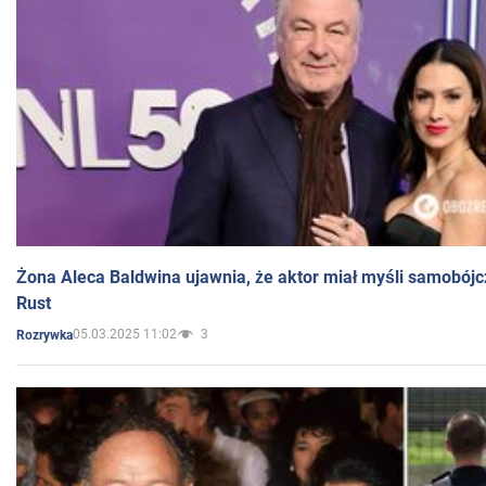
Żona Aleca Baldwina ujawnia, że aktor miał myśli samobójc
Rust
05.03.2025 11:02
3
Rozrywka