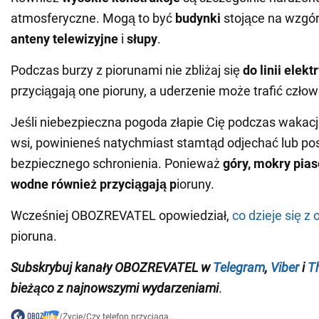
atmosferyczne. Mogą to być
budynki
stojące na wzgó
anteny telewizyjne
i
słupy
.
Podczas burzy z piorunami nie zbliżaj się
do linii elek
przyciągają one pioruny, a uderzenie może trafić człow
Jeśli niebezpieczna pogoda złapie Cię podczas wakacj
wsi, powinieneś natychmiast stamtąd odjechać lub p
bezpiecznego schronienia. Ponieważ
góry, mokry piase
wodne również przyciągają p
ioruny.
Wcześniej OBOZREVATEL opowiedział,
co dzieje się z
pioruna.
Subskrybuj kanały
OBOZREVATEL
w
Telegram
,
Viber
i
T
bieżąco z najnowszymi wydarzeniami
.
/
Życie
/
Czy telefon przyciąga...