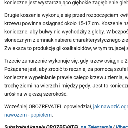
konieczne jest wystarczająco głębokie zagłębienie gl
Drugie koszenie wykonuje się przed rozpoczęciem kwi
krzewu powinna osiągnąć około 15-17 cm. Koszenie na
konieczne, aby bulwy nie wychodziły z gleby. W bezpo
słonecznym ziemniak nabiera charakterystycznego zie
Zwiększa to produkcję glikoalkaloidów, w tym trującej 
Trzecie zanurzenie wykonuje się, gdy krzew osiągnie 
Pożądane jest, aby zrobić to ręcznie, za pomocą szufelk
konieczne wypełnianie prawie całego krzewu ziemią, w
trochę ziemi na wierzch i między pędy. Jest to koniec
urósł na większą szerokość.
Wcześniej OBOZREVATEL opowiedział,
jak nawozić o
nawozem - popiołem
.
Subskrybuj kanały OBOZREVATEL
na Telegramie
i
Viber