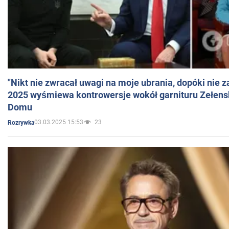
"Nikt nie zwracał uwagi na moje ubrania, dopóki nie z
2025 wyśmiewa kontrowersje wokół garnituru Zełens
Domu
03.03.2025 15:53
23
Rozrywka