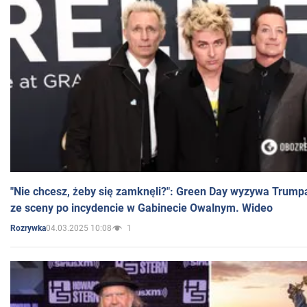
"Nie chcesz, żeby się zamknęli?": Green Day wyzywa Trump
ze sceny po incydencie w Gabinecie Owalnym. Wideo
04.03.2025 10:08
1
Rozrywka