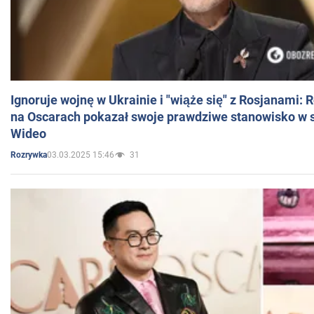
Ignoruje wojnę w Ukrainie i "wiąże się" z Rosjanami: 
na Oscarach pokazał swoje prawdziwe stanowisko w s
Wideo
03.03.2025 15:46
31
Rozrywka