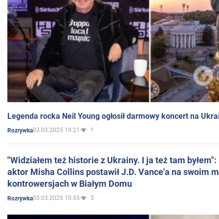
Legenda rocka Neil Young ogłosił darmowy koncert na Ukra
03.03.2025 19:21
1
Rozrywka
"Widziałem też historie z Ukrainy. I ja też tam byłem"
aktor Misha Collins postawił J.D. Vance'a na swoim m
kontrowersjach w Białym Domu
03.03.2025 15:55
5
Rozrywka