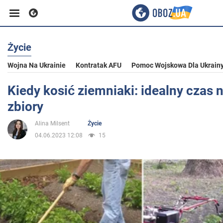
Życie
Biznes
Wojna Na Ukrainie
Kontratak AFU
Pomoc Wojskowa Dla Ukrain
Sport
Kiedy kosić ziemniaki: idealny czas n
zbiory
Rozrywka
Alina Milsent
Życie
04.06.2023 12:08
15
Życie
Polityka
Społeczeństwo