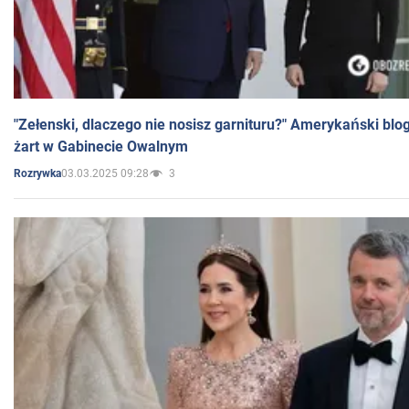
"Zełenski, dlaczego nie nosisz garnituru?" Amerykański blo
żart w Gabinecie Owalnym
03.03.2025 09:28
3
Rozrywka