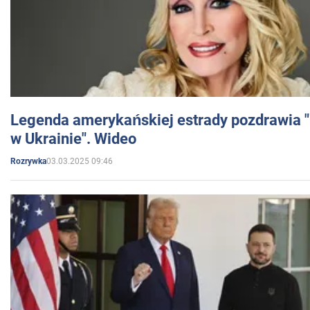
Legenda amerykańskiej estrady pozdrawia "br
w Ukrainie". Wideo
03.03.2025 09:46
Rozrywka