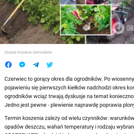
Wojna na Ukrainie
Świat
Jedzenie
Zasady koszenia ziemniaków
Czerwiec to gorący okres dla ogrodników. Po wiosenn
pojawieniu się pierwszych kiełków nadchodzi okres ko
ogrodników wciąż trwają dyskusje na temat konieczno
Jedno jest pewne - plewienie naprawdę poprawia plon
Termin koszenia zależy od wielu czynników: warunkó
opadów deszczu, wahań temperatury i rodzaju wybra