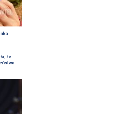
inka
ła, że
żeństwa