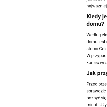
najważnie
Kiedy j
domu?
Według ek
domu jest 
stopni Cel
W przypadk
koniec wrz
Jak prz
Przed prz
sprawdzić 
pozbyć się
minut. Uży