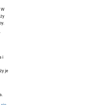
. W
eży
by.
y
 i
ży je
.
a.
 się