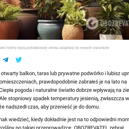
e
nerii rośliny będą potrzebowały okresu adaptacji do nowych warunków
 otwarty balkon, taras lub prywatne podwórko i lubisz up
pomieszczeniach, prawdopodobnie zabrałeś je na lato na
Ciepła pogoda i naturalne światło dobrze wpływają na zi
 Ale stopniowy spadek temperatury jesienią, zwłaszcza w
że nadszedł czas, aby przenieść je do domu.
nak wiedzieć, kiedy dokładnie jest na to odpowiedni mom
 rośliny po takiej przeprowadzce. OBOZREVATEL zebrał