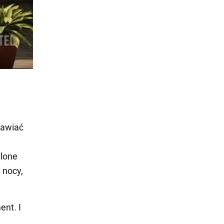
rawiać
elone
 nocy,
ent. I