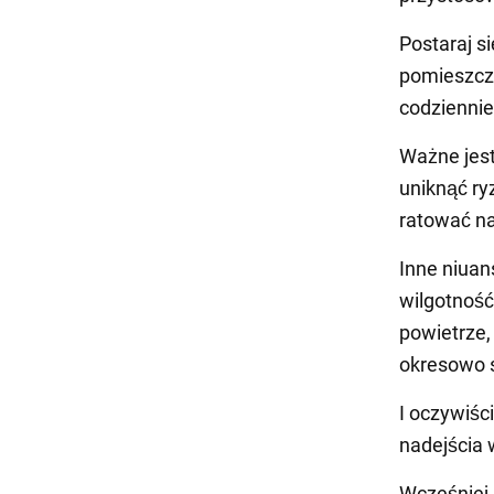
Postaraj s
pomieszcz
codziennie
Ważne jes
uniknąć ry
ratować na
Inne niuan
wilgotność
powietrze,
okresowo 
I oczywiśc
nadejścia 
Wcześniej