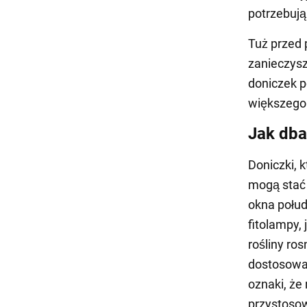
potrzebują
Tuż przed 
zanieczyszc
doniczek p
większego
Jak dba
Doniczki, 
mogą stać 
okna połud
fitolampy,
rośliny ro
dostosowa
oznaki, że 
przystoso