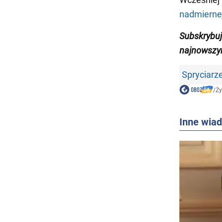
nadmierne
Subskrybuj
najnowszym
Spryciarz
/
Ży
Inne wia