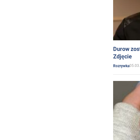
Durow zost
Zdjęcie
05.03
Rozrywka