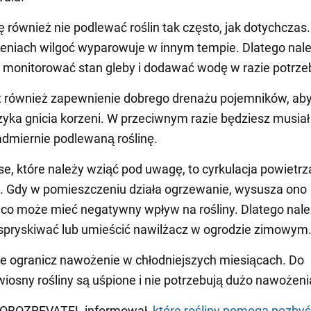
ię również nie podlewać roślin tak często, jak dotychczas
eniach wilgoć wyparowuje w innym tempie. Dlatego nal
 monitorować stan gleby i dodawać wodę w razie potrze
t również zapewnienie dobrego drenażu pojemników, ab
zyka gnicia korzeni. W przeciwnym razie będziesz musiał
dmiernie podlewaną roślinę.
se, które należy wziąć pod uwagę, to cyrkulacja powietrza
. Gdy w pomieszczeniu działa ogrzewanie, wysusza ono
 co może mieć negatywny wpływ na rośliny. Dlatego nale
spryskiwać lub umieścić nawilżacz w ogrodzie zimowym
ie ogranicz nawożenie w chłodniejszych miesiącach. Do
wiosny rośliny są uśpione i nie potrzebują dużo nawożeni
 OBOZREVATEL informował,
które rośliny pomogą pozbyć