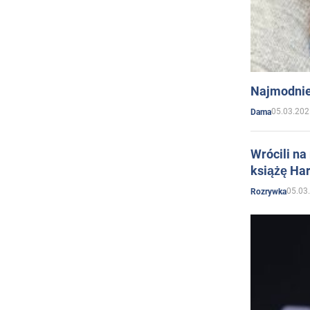
Najmodnie
05.03.202
Dama
Wrócili na
książę Har
05.03
Rozrywka