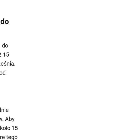
 do
 do
2-15
ześnia.
pod
dnie
w. Aby
około 15
re tego