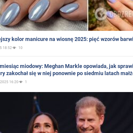
jszy kolor manicure na wiosnę 2025: pięć wzorów barw
5 18:52
10
 miesiąc miodowy: Meghan Markle opowiada, jak sprawi
ry zakochał się w niej ponownie po siedmiu latach mał
.2025 16:20
1