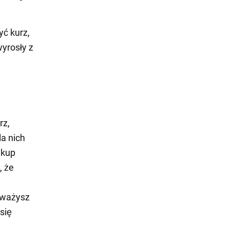
yć kurz,
wyrosły z
rz,
a nich
akup
, że
uważysz
się