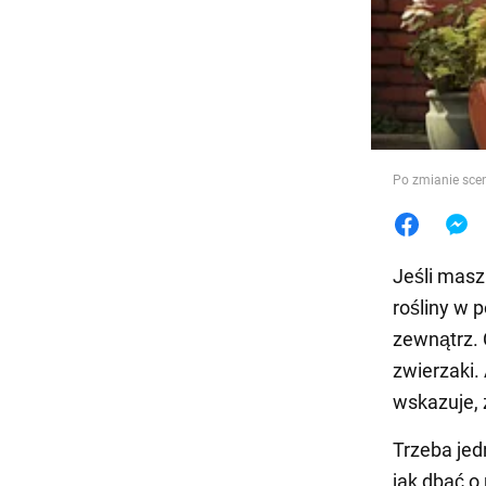
Jedzeni
Po zmianie sce
Jeśli masz
rośliny w 
zewnątrz. 
zwierzaki.
wskazuje, 
Trzeba jed
jak dbać o