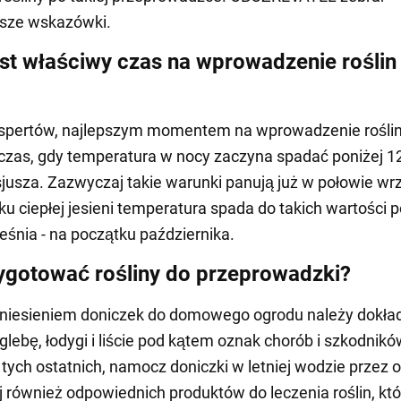
jsze wskazówki.
est właściwy czas na wprowadzenie roślin
spertów, najlepszym momentem na wprowadzenie roślin
czas, gdy temperatura w nocy zaczyna spadać poniżej 1
sjusza. Zazwyczaj takie warunki panują już w połowie wr
u ciepłej jesieni temperatura spada do takich wartości 
eśnia - na początku października.
ygotować rośliny do przeprowadzki?
eniesieniem doniczek do domowego ogrodu należy dokła
glebę, łodygi i liście pod kątem oznak chorób i szkodnikó
 tych ostatnich, namocz doniczki w letniej wodzie przez 
j również odpowiednich produktów do leczenia roślin, któ