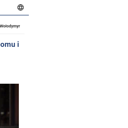
Wołodymyr
domu i