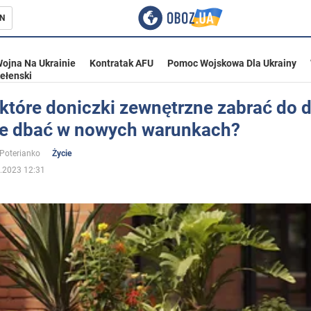
N
ojna Na Ukrainie
Kontratak AFU
Pomoc Wojskowa Dla Ukrainy
ełenski
 które doniczki zewnętrzne zabrać do 
nie dbać w nowych warunkach?
ka
 Poterianko
Życie
.2023 12:31
eństwo
a Ukrainie