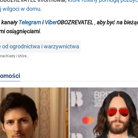
j wilgoci w domu
.
 kanały
Telegram
i
Viber
OBOZREVATEL
,
aby być na bieżą
i osiągnięciami
.
e od ogrodnictwa i warzywnictwa
cie
/
Kiedy i które...
domości