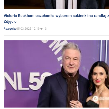
Victoria Beckham oszołomiła wyborem sukienki na randkę
Zdjęcie
05.03.2025 12:19
3
Rozrywka