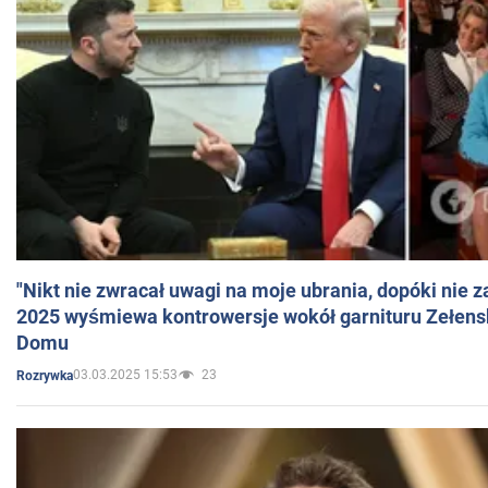
"Nikt nie zwracał uwagi na moje ubrania, dopóki nie z
2025 wyśmiewa kontrowersje wokół garnituru Zełens
Domu
03.03.2025 15:53
23
Rozrywka