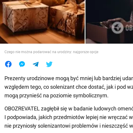
Wojna na Ukrainie
Świat
Jedzenie
Czego nie można podarować na urodziny: najgorsze opcje
Prezenty urodzinowe mogą być mniej lub bardziej ud
względem tego, co solenizant chce dostać, jak i pod w
mogą przynieść na poziomie symbolicznym.
OBOZREVATEL zagłębił się w badanie ludowych omenó
I podpowiada, jakich przedmiotów lepiej nie wręczać w
nie przyniosły solenizantowi problemów i nieszczęść w