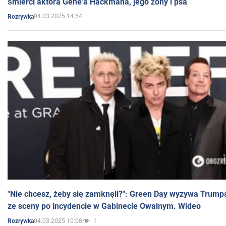
śmierci aktora Gene'a Hackmana, jego żony i psa
04.03.2025 14:54
Rozrywka
"Nie chcesz, żeby się zamknęli?": Green Day wyzywa Trump
ze sceny po incydencie w Gabinecie Owalnym. Wideo
04.03.2025 10:08
1
Rozrywka