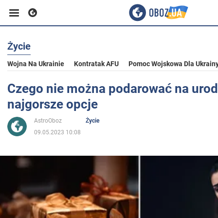
Życie
Biznes
Wojna Na Ukrainie
Kontratak AFU
Pomoc Wojskowa Dla Ukrain
Sport
Czego nie można podarować na urod
najgorsze opcje
Rozrywka
AstroOboz
Życie
09.05.2023 10:08
Życie
Polityka
Społeczeństwo