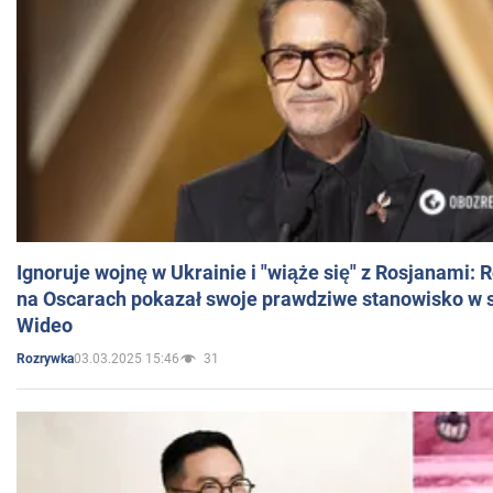
Ignoruje wojnę w Ukrainie i "wiąże się" z Rosjanami: 
na Oscarach pokazał swoje prawdziwe stanowisko w s
Wideo
03.03.2025 15:46
31
Rozrywka