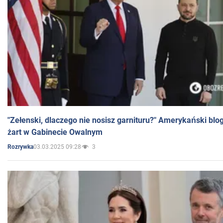
"Zełenski, dlaczego nie nosisz garnituru?" Amerykański blo
żart w Gabinecie Owalnym
03.03.2025 09:28
3
Rozrywka