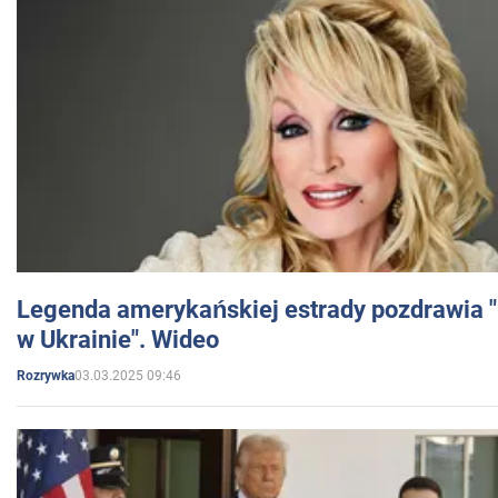
Legenda amerykańskiej estrady pozdrawia "br
w Ukrainie". Wideo
03.03.2025 09:46
Rozrywka