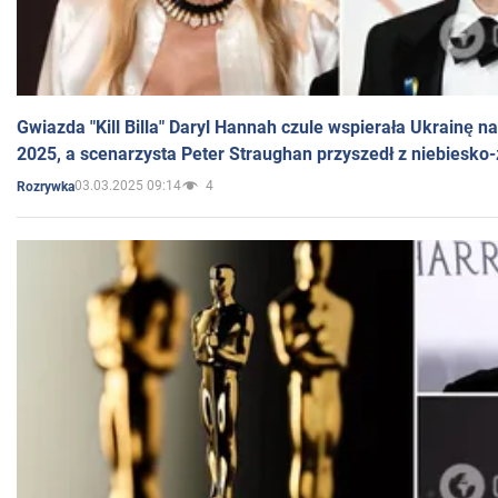
Gwiazda "Kill Billa" Daryl Hannah czule wspierała Ukrainę 
2025, a scenarzysta Peter Straughan przyszedł z niebiesko-
03.03.2025 09:14
4
Rozrywka