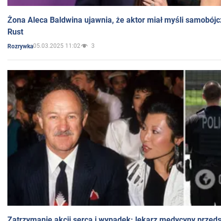
Żona Aleca Baldwina ujawnia, że aktor miał myśli samobójc
Rust
05.03.2025 11:02
3
Rozrywka
Zatrzymanie akcji serca i wypadek: lekarz medycyny przedst