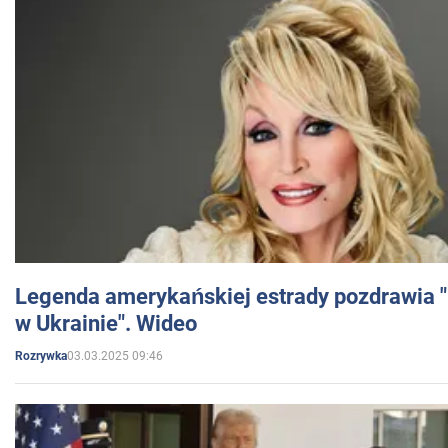
Legenda amerykańskiej estrady pozdrawia "br
w Ukrainie". Wideo
03.03.2025 09:46
Rozrywka