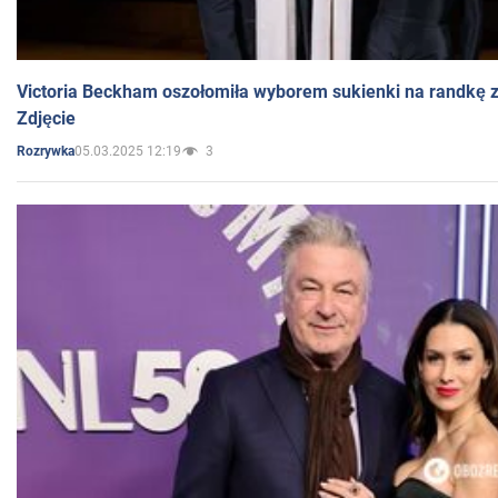
Victoria Beckham oszołomiła wyborem sukienki na randkę
Zdjęcie
05.03.2025 12:19
3
Rozrywka