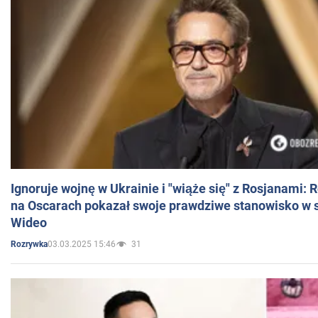
Ignoruje wojnę w Ukrainie i "wiąże się" z Rosjanami: 
na Oscarach pokazał swoje prawdziwe stanowisko w s
Wideo
03.03.2025 15:46
31
Rozrywka