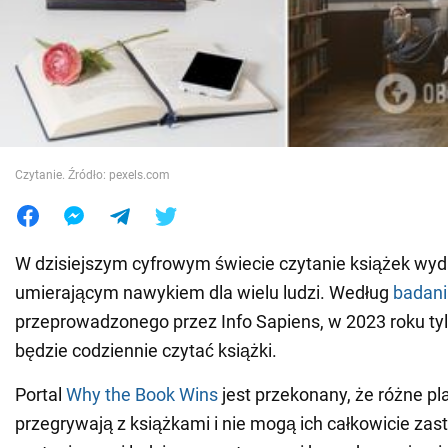
Wojna na Ukrainie
Świat
Jedzenie
Czytanie. Źródło: pexels.com
W dzisiejszym cyfrowym świecie czytanie książek wyda
umierającym nawykiem dla wielu ludzi. Według
badani
przeprowadzonego przez Info Sapiens, w 2023 roku ty
będzie codziennie czytać książki.
Portal
Why the Book Wins
jest przekonany, że różne p
przegrywają z książkami i nie mogą ich całkowicie za