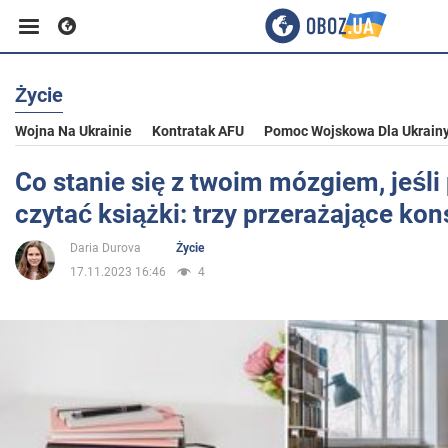
Życie
Biznes
Wojna Na Ukrainie
Kontratak AFU
Pomoc Wojskowa Dla Ukrain
Sport
Co stanie się z twoim mózgiem, jeśli
czytać książki: trzy przerażające ko
Rozrywka
Daria Durova
Życie
17.11.2023 16:46
4
Życie
Polityka
Społeczeństwo