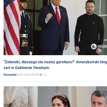
"Zełenski, dlaczego nie nosisz garnituru?" Amerykański blo
żart w Gabinecie Owalnym
03.03.2025 09:28
3
Rozrywka