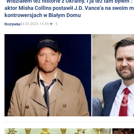
"Widziałem też historie z Ukrainy. I ja też tam byłem"
aktor Misha Collins postawił J.D. Vance'a na swoim m
kontrowersjach w Białym Domu
03.03.2025 15:55
5
Rozrywka