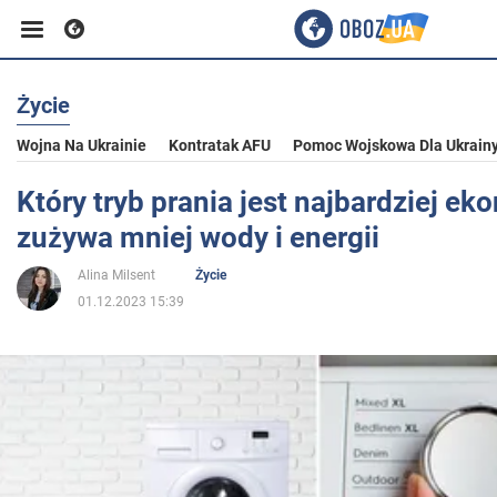
Życie
Biznes
Wojna Na Ukrainie
Kontratak AFU
Pomoc Wojskowa Dla Ukrain
Sport
Który tryb prania jest najbardziej e
zużywa mniej wody i energii
Rozrywka
Alina Milsent
Życie
01.12.2023 15:39
Życie
Polityka
Społeczeństwo