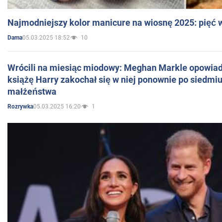
Najmodniejszy kolor manicure na wiosnę 2025: pięć
05.03.2025 18:52
10
Dama
Wrócili na miesiąc miodowy: Meghan Markle opowiada
książę Harry zakochał się w niej ponownie po siedmiu
małżeństwa
05.03.2025 16:20
1
Rozrywka