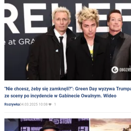
"Nie chcesz, żeby się zamknęli?": Green Day wyzywa Trump
ze sceny po incydencie w Gabinecie Owalnym. Wideo
04.03.2025 10:08
1
Rozrywka