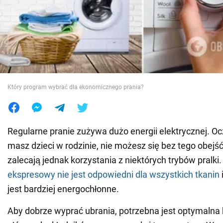
Wojna na Ukrainie
Świat
Jedzenie
Który program wybrać dla ekonomicznego prania?
Regularne pranie zużywa dużo energii elektrycznej. Ocz
masz dzieci w rodzinie, nie możesz się bez tego obejść
zalecają jednak korzystania z niektórych trybów pralki
ekspresowy nie jest odpowiedni dla wszystkich tkanin
jest bardziej energochłonne.
Aby dobrze wyprać ubrania, potrzebna jest optymalna