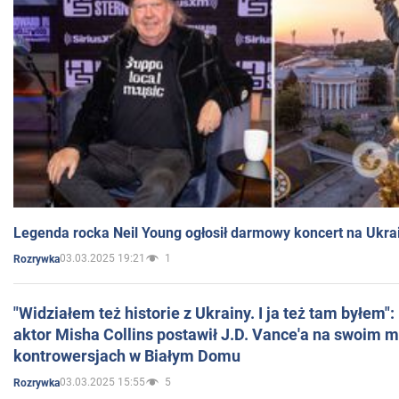
Legenda rocka Neil Young ogłosił darmowy koncert na Ukra
03.03.2025 19:21
1
Rozrywka
"Widziałem też historie z Ukrainy. I ja też tam byłem"
aktor Misha Collins postawił J.D. Vance'a na swoim m
kontrowersjach w Białym Domu
03.03.2025 15:55
5
Rozrywka