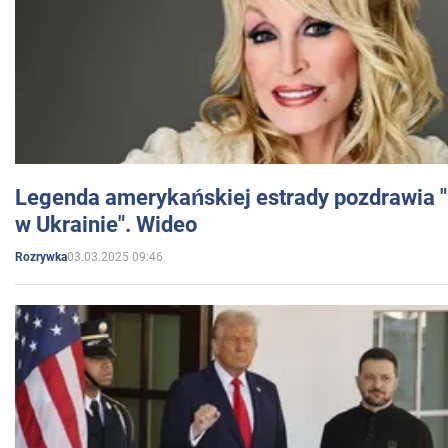
Legenda amerykańskiej estrady pozdrawia "br
w Ukrainie". Wideo
03.03.2025 09:46
Rozrywka