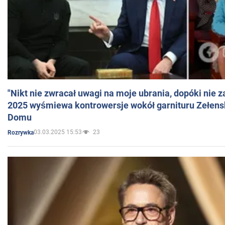
"Nikt nie zwracał uwagi na moje ubrania, dopóki nie z
2025 wyśmiewa kontrowersje wokół garnituru Zełens
Domu
03.03.2025 15:53
23
Rozrywka