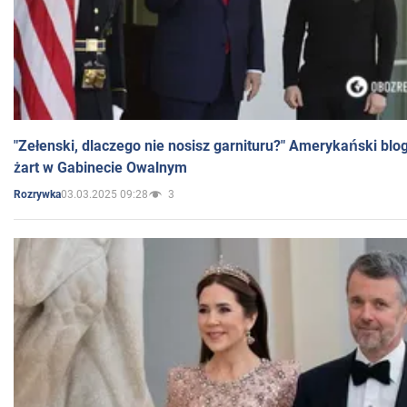
"Zełenski, dlaczego nie nosisz garnituru?" Amerykański blo
żart w Gabinecie Owalnym
03.03.2025 09:28
3
Rozrywka