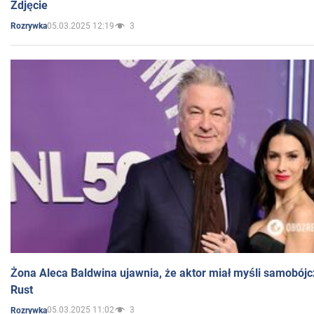
Zdjęcie
05.03.2025 12:19
3
Rozrywka
Żona Aleca Baldwina ujawnia, że aktor miał myśli samobójc
Rust
05.03.2025 11:02
3
Rozrywka