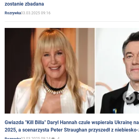
zostanie zbadana
03.03.2025 09:16
Rozrywka
Gwiazda "Kill Billa" Daryl Hannah czule wspierała Ukrainę 
2025, a scenarzysta Peter Straughan przyszedł z niebiesko-
03.03.2025 09:14
4
Rozrywka