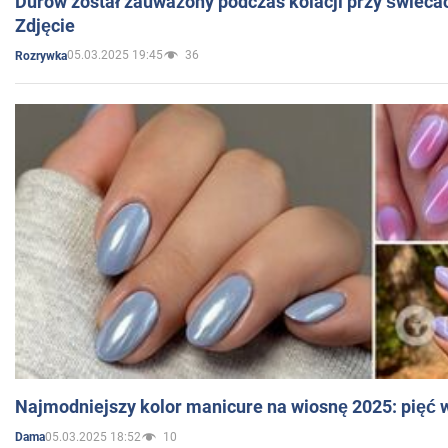
Durow został zauważony podczas kolacji przy świeca
Zdjęcie
05.03.2025 19:45
36
Rozrywka
Najmodniejszy kolor manicure na wiosnę 2025: pięć
05.03.2025 18:52
10
Dama