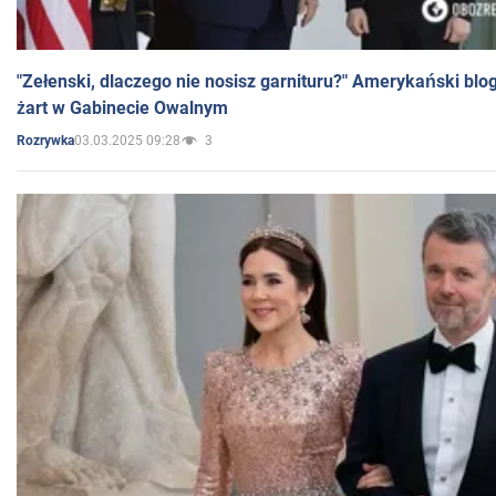
"Zełenski, dlaczego nie nosisz garnituru?" Amerykański blo
żart w Gabinecie Owalnym
03.03.2025 09:28
3
Rozrywka