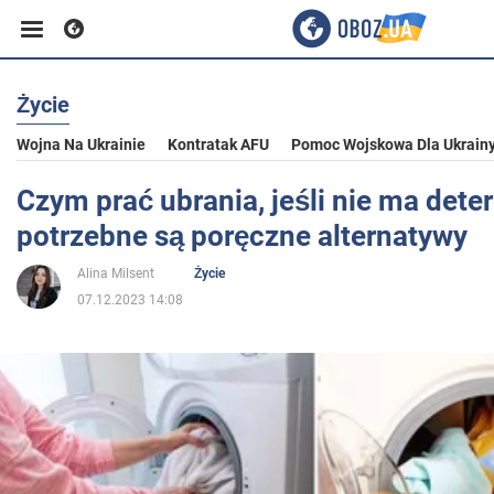
Życie
Biznes
Wojna Na Ukrainie
Kontratak AFU
Pomoc Wojskowa Dla Ukrain
Sport
Czym prać ubrania, jeśli nie ma dete
potrzebne są poręczne alternatywy
Rozrywka
Alina Milsent
Życie
07.12.2023 14:08
Życie
Polityka
Społeczeństwo