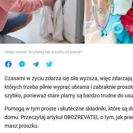
Wojna na Ukrainie
Świat
Jedzenie
Czego używać do prania bez proszku do prania?
Czasami w życiu zdarza się siła wyższa, więc zdarzają 
których trzeba pilnie wyprać ubrania i zabraknie prosz
szybko, ponieważ stare plamy są bardzo trudne do usu
Pomogą w tym proste i skuteczne składniki, które są
domu. Przeczytaj artykuł OBOZREVATEL o tym, jak prać
masz proszku.