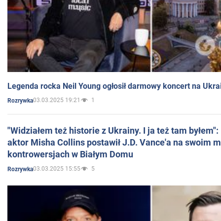
Legenda rocka Neil Young ogłosił darmowy koncert na Ukra
03.03.2025 19:21
1
Rozrywka
"Widziałem też historie z Ukrainy. I ja też tam byłem"
aktor Misha Collins postawił J.D. Vance'a na swoim m
kontrowersjach w Białym Domu
03.03.2025 15:55
5
Rozrywka