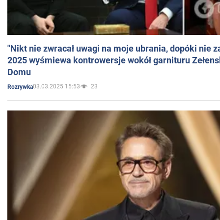
"Nikt nie zwracał uwagi na moje ubrania, dopóki nie z
2025 wyśmiewa kontrowersje wokół garnituru Zełens
Domu
03.03.2025 15:53
23
Rozrywka