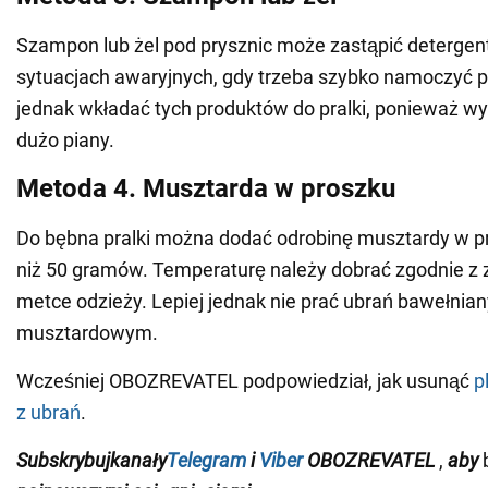
Szampon lub żel pod prysznic może zastąpić detergen
sytuacjach awaryjnych, gdy trzeba szybko namoczyć p
jednak wkładać tych produktów do pralki, ponieważ wy
dużo piany.
Metoda 4. Musztarda w proszku
Do bębna pralki można dodać odrobinę musztardy w pr
niż 50 gramów. Temperaturę należy dobrać zgodnie z 
metce odzieży. Lepiej jednak nie prać ubrań bawełnia
musztardowym.
Wcześniej OBOZREVATEL podpowiedział, jak usunąć
p
z ubrań
.
Subskrybuj
kanały
Telegram
i
Viber
OBOZREVATEL
,
aby
b