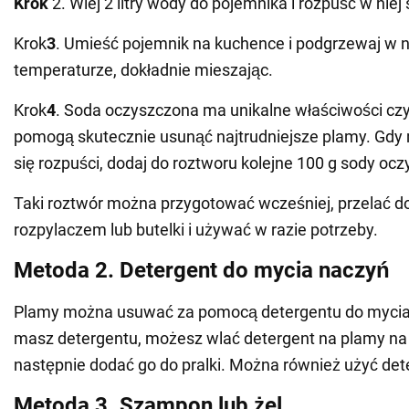
Krok
2. Wlej 2 litry wody do pojemnika i rozpuść w niej
Krok
3
. Umieść pojemnik na kuchence i podgrzewaj w ni
temperaturze, dokładnie mieszając.
Krok
4
. Soda oczyszczona ma unikalne właściwości czy
pomogą skutecznie usunąć najtrudniejsze plamy. Gdy 
się rozpuści, dodaj do roztworu kolejne 100 g sody ocz
Taki roztwór można przygotować wcześniej, przelać do
rozpylaczem lub butelki i używać w razie potrzeby.
Metoda 2. Detergent do mycia naczyń
Plamy można usuwać za pomocą detergentu do mycia n
masz detergentu, możesz wlać detergent na plamy na 
następnie dodać go do pralki. Można również użyć det
Metoda 3. Szampon lub żel