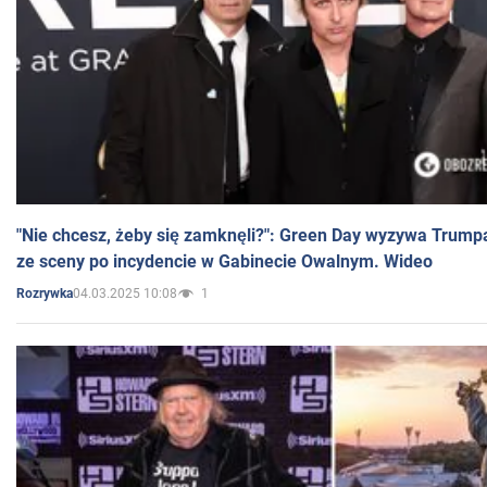
"Nie chcesz, żeby się zamknęli?": Green Day wyzywa Trump
ze sceny po incydencie w Gabinecie Owalnym. Wideo
04.03.2025 10:08
1
Rozrywka