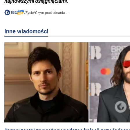
najnowszymi osiągnięciami
.
/
Życie
/
Czym prać ubrania ...
Inne wiadomości