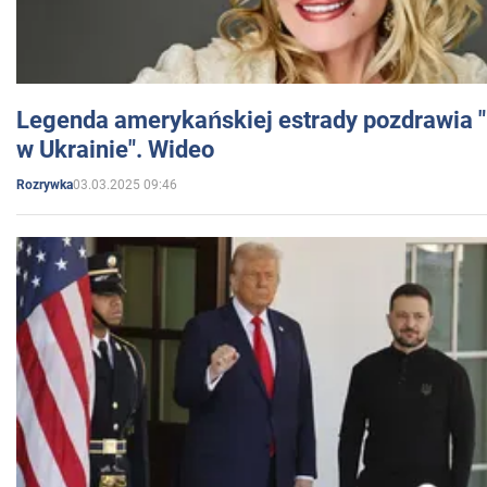
Legenda amerykańskiej estrady pozdrawia "br
w Ukrainie". Wideo
03.03.2025 09:46
Rozrywka