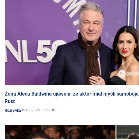
Żona Aleca Baldwina ujawnia, że aktor miał myśli samobójc
Rust
05.03.2025 11:02
3
Rozrywka