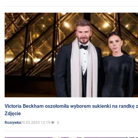
Victoria Beckham oszołomiła wyborem sukienki na randkę
Zdjęcie
05.03.2025 12:19
3
Rozrywka