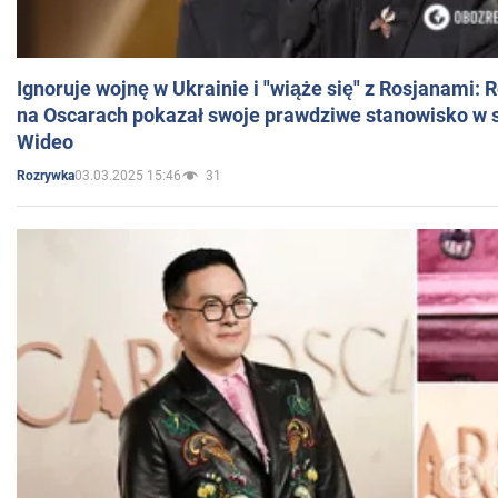
Ignoruje wojnę w Ukrainie i "wiąże się" z Rosjanami: 
na Oscarach pokazał swoje prawdziwe stanowisko w s
Wideo
03.03.2025 15:46
31
Rozrywka