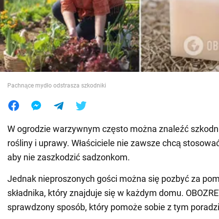
Wojna na Ukrainie
Świat
Jedzenie
Pachnące mydło odstrasza szkodniki
W ogrodzie warzywnym często można znaleźć szkodnik
rośliny i uprawy. Właściciele nie zawsze chcą stosowa
aby nie zaszkodzić sadzonkom.
Jednak nieproszonych gości można się pozbyć za po
składnika, który znajduje się w każdym domu. OBOZR
sprawdzony sposób, który pomoże sobie z tym poradzi