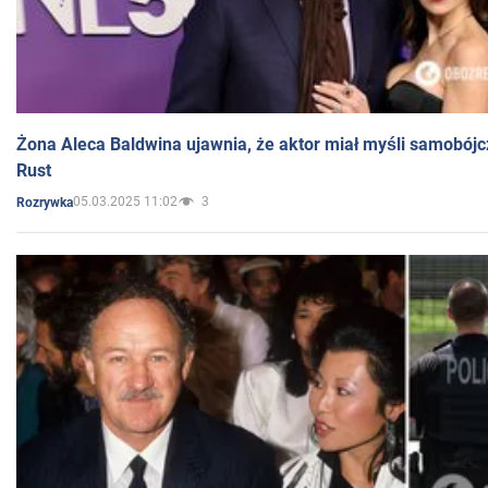
Żona Aleca Baldwina ujawnia, że aktor miał myśli samobójc
Rust
05.03.2025 11:02
3
Rozrywka