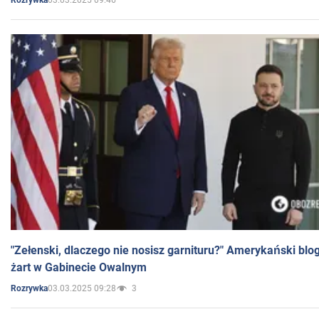
Rozrywka
"Zełenski, dlaczego nie nosisz garnituru?" Amerykański blo
żart w Gabinecie Owalnym
03.03.2025 09:28
3
Rozrywka