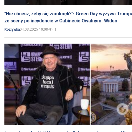
"Nie chcesz, żeby się zamknęli?": Green Day wyzywa Trump
ze sceny po incydencie w Gabinecie Owalnym. Wideo
04.03.2025 10:08
1
Rozrywka