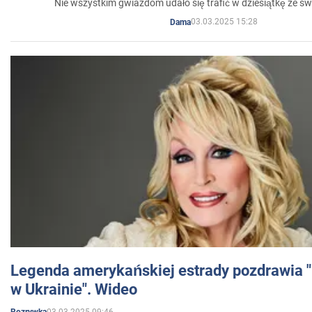
Nie wszystkim gwiazdom udało się trafić w dziesiątkę ze sw
03.03.2025 15:28
Dama
Legenda amerykańskiej estrady pozdrawia "br
w Ukrainie". Wideo
03.03.2025 09:46