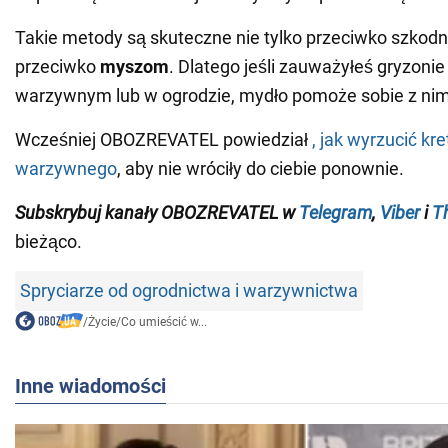
Takie metody są skuteczne nie tylko przeciwko szkodn
przeciwko
myszom
. Dlatego jeśli zauważyłeś gryzoni
warzywnym lub w ogrodzie, mydło pomoże sobie z nimi
Wcześniej OBOZREVATEL powiedział
, jak wyrzucić kr
warzywnego
, aby nie wróciły do ciebie ponownie.
Subskrybuj kanały
OBOZREVATEL
w
Telegram
,
Viber
i
T
bieżąco.
Spryciarze od ogrodnictwa i warzywnictwa
/
Życie
/
Co umieścić w...
Inne wiadomości