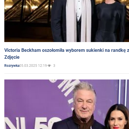
Victoria Beckham oszołomiła wyborem sukienki na randkę
Zdjęcie
05.03.2025 12:19
3
Rozrywka