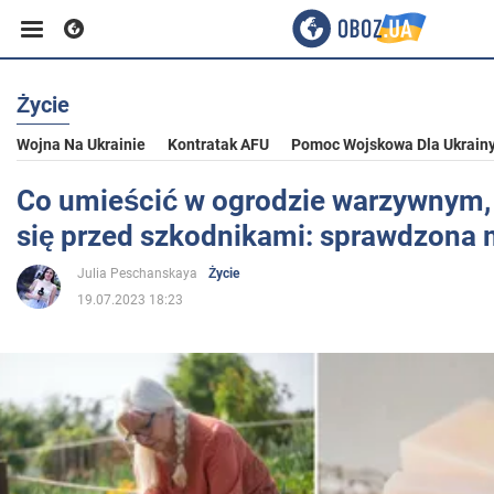
Życie
Biznes
Wojna Na Ukrainie
Kontratak AFU
Pomoc Wojskowa Dla Ukrain
Sport
Co umieścić w ogrodzie warzywnym, 
się przed szkodnikami: sprawdzona
Rozrywka
Julia Peschanskaya
Życie
19.07.2023 18:23
Życie
Polityka
Społeczeństwo