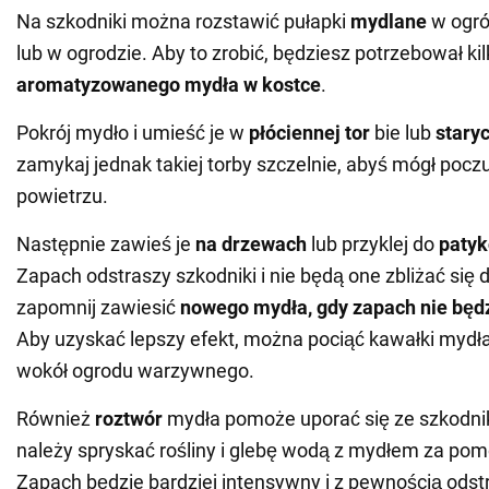
Na szkodniki można rozstawić pułapki
mydlane
w ogr
lub w ogrodzie. Aby to zrobić, będziesz potrzebował k
aromatyzowanego mydła w kostce
.
Pokrój mydło i umieść je w
płóciennej tor
bie lub
staryc
zamykaj jednak takiej torby szczelnie, abyś mógł poc
powietrzu.
Następnie zawieś je
na drzewach
lub przyklej do
paty
Zapach odstraszy szkodniki i nie będą one zbliżać się 
zapomnij zawiesić
nowego mydła, gdy zapach nie będzi
Aby uzyskać lepszy efekt, można pociąć kawałki mydła 
wokół ogrodu warzywnego.
Również
roztwór
mydła pomoże uporać się ze szkodni
należy spryskać rośliny i glebę wodą z mydłem za po
Zapach będzie bardziej intensywny i z pewnością ods