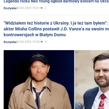
Legenda rocka Neil Young ogłosił darmowy koncert na Ukra
03.03.2025 19:21
1
Rozrywka
"Widziałem też historie z Ukrainy. I ja też tam byłem"
aktor Misha Collins postawił J.D. Vance'a na swoim m
kontrowersjach w Białym Domu
03.03.2025 15:55
5
Rozrywka