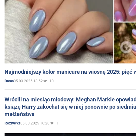
Najmodniejszy kolor manicure na wiosnę 2025: pięć
05.03.2025 18:52
10
Dama
Wrócili na miesiąc miodowy: Meghan Markle opowiada
książę Harry zakochał się w niej ponownie po siedmiu
małżeństwa
05.03.2025 16:20
1
Rozrywka