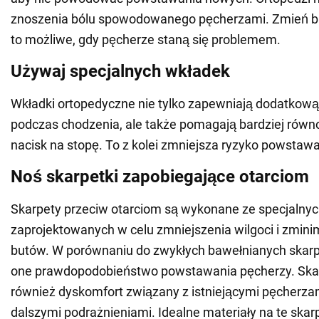
znoszenia bólu spowodowanego pęcherzami. Zmień but
to możliwe, gdy pęcherze staną się problemem.
Używaj specjalnych wkładek
Wkładki ortopedyczne nie tylko zapewniają dodatkow
podczas chodzenia, ale także pomagają bardziej równ
nacisk na stopę. To z kolei zmniejsza ryzyko powstaw
Noś skarpetki zapobiegające otarciom
Skarpety przeciw otarciom są wykonane ze specjalny
zaprojektowanych w celu zmniejszenia wilgoci i zmini
butów. W porównaniu do zwykłych bawełnianych skarp
one prawdopodobieństwo powstawania pęcherzy. Skar
również dyskomfort związany z istniejącymi pęcherzam
dalszymi podrażnieniami. Idealne materiały na te skar