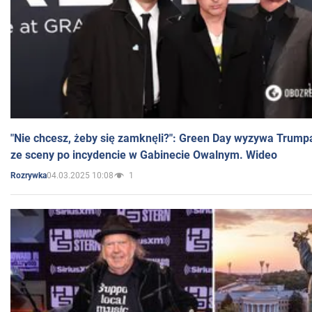
"Nie chcesz, żeby się zamknęli?": Green Day wyzywa Trump
ze sceny po incydencie w Gabinecie Owalnym. Wideo
04.03.2025 10:08
1
Rozrywka