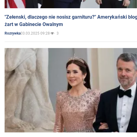
"Zełenski, dlaczego nie nosisz garnituru?" Amerykański blo
żart w Gabinecie Owalnym
03.03.2025 09:28
3
Rozrywka