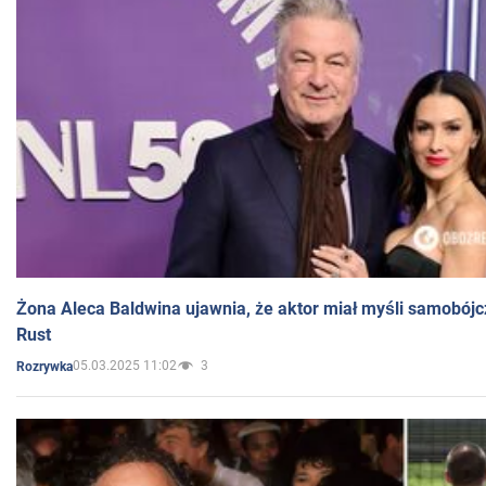
Żona Aleca Baldwina ujawnia, że aktor miał myśli samobójc
Rust
05.03.2025 11:02
3
Rozrywka