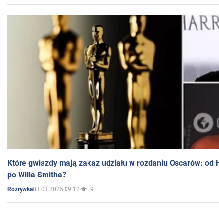
Które gwiazdy mają zakaz udziału w rozdaniu Oscarów: od 
po Willa Smitha?
03.03.2025 09:12
9
Rozrywka