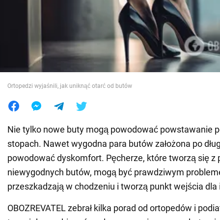
Wojna na Ukrainie
Świat
Jedzenie
Ortopedzi wyjaśnili, jak uniknąć otarć od butów
Nie tylko nowe buty mogą powodować powstawanie p
stopach. Nawet wygodna para butów założona po dług
powodować dyskomfort. Pęcherze, które tworzą się z
niewygodnych butów, mogą być prawdziwym problem
przeszkadzają w chodzeniu i tworzą punkt wejścia dla i
OBOZREVATEL zebrał kilka porad od ortopedów i podi