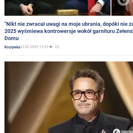
"Nikt nie zwracał uwagi na moje ubrania, dopóki nie z
2025 wyśmiewa kontrowersje wokół garnituru Zełens
Domu
03.03.2025 15:53
23
Rozrywka