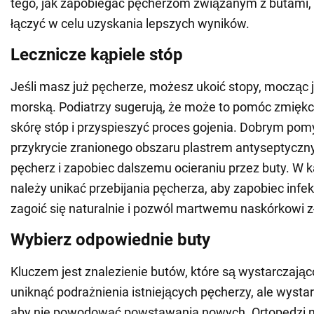
tego, jak zapobiegać pęcherzom związanym z butami,
łączyć w celu uzyskania lepszych wyników.
Lecznicze kąpiele stóp
Jeśli masz już pęcherze, możesz ukoić stopy, mocząc je
morską. Podiatrzy sugerują, że może to pomóc zmięk
skórę stóp i przyspieszyć proces gojenia. Dobrym pom
przykrycie zranionego obszaru plastrem antyseptyczn
pęcherz i zapobiec dalszemu ocieraniu przez buty. W
należy unikać przebijania pęcherza, aby zapobiec infe
zagoić się naturalnie i pozwól martwemu naskórkowi z
Wybierz odpowiednie buty
Kluczem jest znalezienie butów, które są wystarczając
uniknąć podrażnienia istniejących pęcherzy, ale wysta
aby nie powodować powstawania nowych. Ortopedzi ni