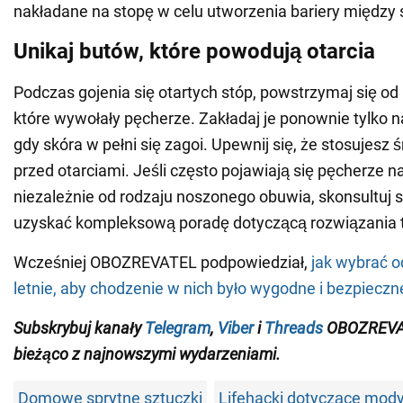
nakładane na stopę w celu utworzenia bariery między 
Unikaj butów, które powodują otarcia
Podczas gojenia się otartych stóp, powstrzymaj się od
które wywołały pęcherze. Zakładaj je ponownie tylko na
gdy skóra w pełni się zagoi. Upewnij się, że stosujesz 
przed otarciami. Jeśli często pojawiają się pęcherze n
niezależnie od rodzaju noszonego obuwia, skonsultuj si
uzyskać kompleksową poradę dotyczącą rozwiązania 
Wcześniej OBOZREVATEL podpowiedział,
jak wybrać 
letnie, aby chodzenie w nich było wygodne i bezpieczn
Subskrybuj kanały
Telegram
,
Viber
i
Threads
OBOZREVAT
bieżąco z najnowszymi wydarzeniami.
Domowe sprytne sztuczki
Lifehacki dotyczące mod