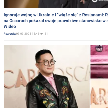
Ignoruje wojnę w Ukrainie i "wiąże się" z Rosjanami: 
na Oscarach pokazał swoje prawdziwe stanowisko w s
Wideo
03.03.2025 15:46
31
Rozrywka