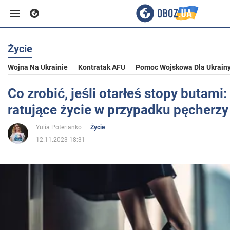
Życie
Biznes
Wojna Na Ukrainie
Kontratak AFU
Pomoc Wojskowa Dla Ukrain
Sport
Co zrobić, jeśli otarłeś stopy butami
ratujące życie w przypadku pęcherzy
Rozrywka
Yulia Poterianko
Życie
12.11.2023 18:31
Życie
Polityka
Społeczeństwo