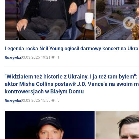
Legenda rocka Neil Young ogłosił darmowy koncert na Ukra
03.03.2025 19:21
1
Rozrywka
"Widziałem też historie z Ukrainy. I ja też tam byłem"
aktor Misha Collins postawił J.D. Vance'a na swoim m
kontrowersjach w Białym Domu
03.03.2025 15:55
5
Rozrywka