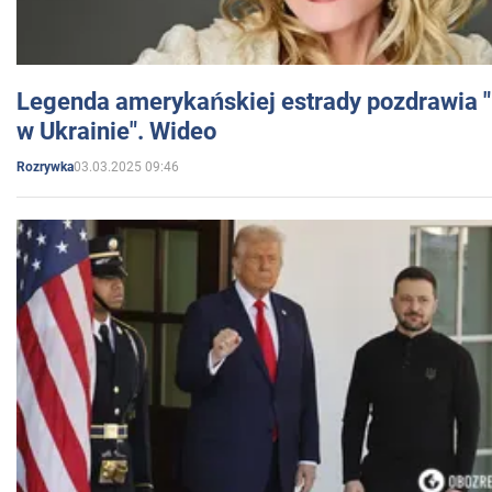
Legenda amerykańskiej estrady pozdrawia "br
w Ukrainie". Wideo
03.03.2025 09:46
Rozrywka