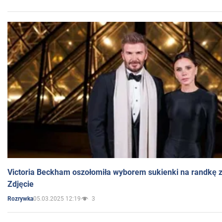
Victoria Beckham oszołomiła wyborem sukienki na randkę
Zdjęcie
05.03.2025 12:19
3
Rozrywka