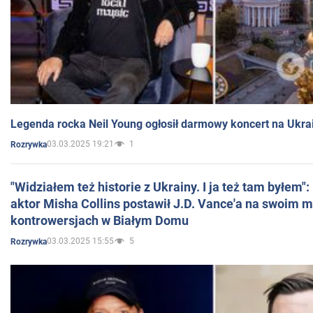
Legenda rocka Neil Young ogłosił darmowy koncert na Ukra
03.03.2025 19:21
1
Rozrywka
"Widziałem też historie z Ukrainy. I ja też tam byłem"
aktor Misha Collins postawił J.D. Vance'a na swoim m
kontrowersjach w Białym Domu
03.03.2025 15:55
5
Rozrywka