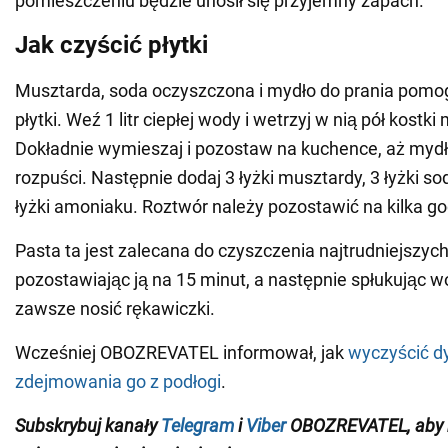
pomieszczeniu będzie unosił się przyjemny zapach.
Jak czyścić płytki
Musztarda, soda oczyszczona i mydło do prania pomo
płytki. Weź 1 litr ciepłej wody i wetrzyj w nią pół kostki
Dokładnie wymieszaj i pozostaw na kuchence, aż mydło
rozpuści. Następnie dodaj 3 łyżki musztardy, 3 łyżki so
łyżki amoniaku. Roztwór należy pozostawić na kilka go
Pasta ta jest zalecana do czyszczenia najtrudniejszyc
pozostawiając ją na 15 minut, a następnie spłukując w
zawsze nosić rękawiczki.
Wcześniej OBOZREVATEL informował, jak
wyczyścić d
zdejmowania go z podłogi
.
Subskrybuj kanały
Telegram
i
Viber
OBOZREVATEL
, aby