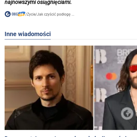
najnowszymi osiągnięciami
.
/
Życie
/
Jak czyścić podłogę ...
Inne wiadomości