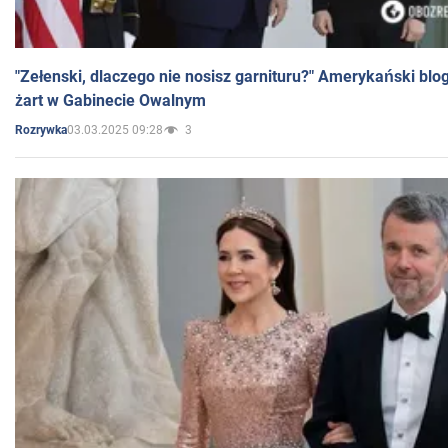
"Zełenski, dlaczego nie nosisz garnituru?" Amerykański blo
żart w Gabinecie Owalnym
03.03.2025 09:28
3
Rozrywka