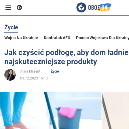
Życie
Biznes
Wojna Na Ukrainie
Kontratak AFU
Pomoc Wojskowa Dla Ukrain
Sport
Jak czyścić podłogę, aby dom ładnie
najskuteczniejsze produkty
Rozrywka
Alina Milsent
Życie
03.12.2023 16:13
Życie
Polityka
Społeczeństwo