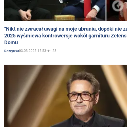
"Nikt nie zwracał uwagi na moje ubrania, dopóki nie z
2025 wyśmiewa kontrowersje wokół garnituru Zełens
Domu
03.03.2025 15:53
23
Rozrywka