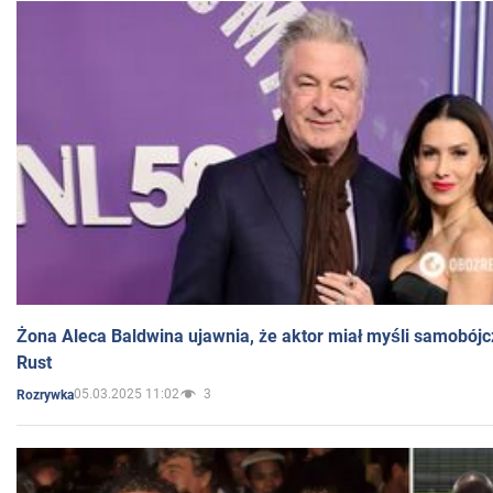
Żona Aleca Baldwina ujawnia, że aktor miał myśli samobójc
Rust
05.03.2025 11:02
3
Rozrywka