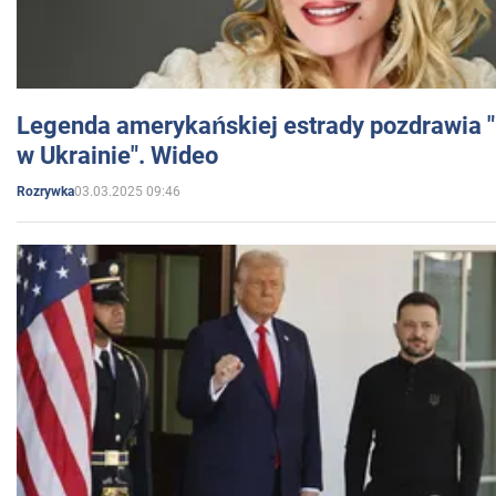
Legenda amerykańskiej estrady pozdrawia "br
w Ukrainie". Wideo
03.03.2025 09:46
Rozrywka