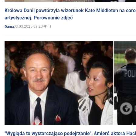
Królowa Danii powtórzyła wizerunek Kate Middleton na coro
artystycznej. Porównanie zdjęć
03.03.2025 09:20
1
Dama
"Wygląda to wystarczająco podejrzanie": śmierć aktora Hac