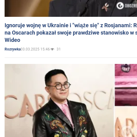
Ignoruje wojnę w Ukrainie i "wiąże się" z Rosjanami: 
na Oscarach pokazał swoje prawdziwe stanowisko w s
Wideo
03.03.2025 15:46
31
Rozrywka