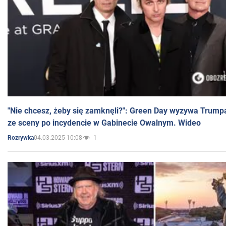
"Nie chcesz, żeby się zamknęli?": Green Day wyzywa Trump
ze sceny po incydencie w Gabinecie Owalnym. Wideo
04.03.2025 10:08
1
Rozrywka