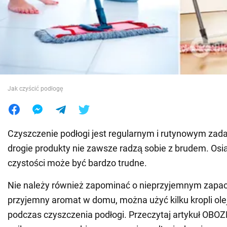
Wojna na Ukrainie
Świat
Jedzenie
Jak czyścić podłogę
Czyszczenie podłogi jest regularnym i rutynowym zad
drogie produkty nie zawsze radzą sobie z brudem. Osią
czystości może być bardzo trudne.
Nie należy również zapominać o nieprzyjemnym zapac
przyjemny aromat w domu, można użyć kilku kropli ol
podczas czyszczenia podłogi. Przeczytaj artykuł OBO