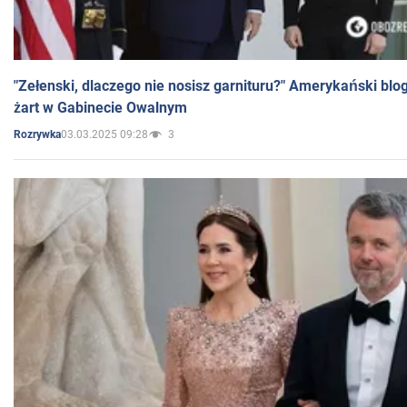
"Zełenski, dlaczego nie nosisz garnituru?" Amerykański blo
żart w Gabinecie Owalnym
03.03.2025 09:28
3
Rozrywka