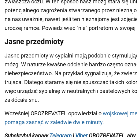
zwłaszcza oczu. W ten sposób nasz mózg stara się un
potencjalnego zagrożenia stwarzanego przez nieznajo
na nas uważnie, nawet jeśli ten nieznajomy jest zdję
uroczej ramce. Powiedz więc "nie" portretom w swojej s
Jasne przedmioty
Jasne przedmioty w sypialni mają podobnie stymulują
mózg. W naturze kwaśne odcienie bardzo często ozna
niebezpieczeństwo. Na przykład sygnalizują, że zwierzę
trująca. Dlatego staramy się nie spuszczać takich kolo
więc urządzić sypialnię w neutralnych i pastelowych ko
zakłócała snu.
Wcześniej OBOZREVATEL opowiedział o
wojskowej met
pomaga zasnąć w zaledwie dwie minuty
.
Subskrybuj kanały
Telegram
i
Viber
OBOZREVATEL
, aby