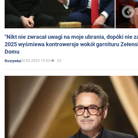
"Nikt nie zwracał uwagi na moje ubrania, dopóki nie z
2025 wyśmiewa kontrowersje wokół garnituru Zełens
Domu
03.03.2025 15:53
23
Rozrywka