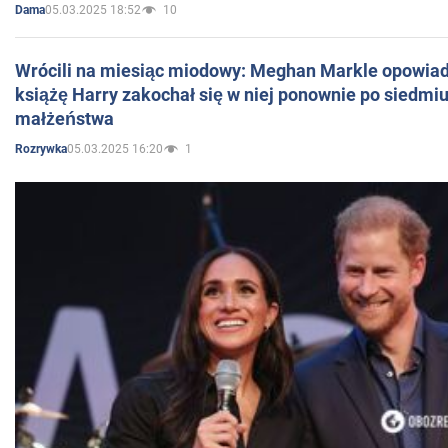
05.03.2025 18:52
10
Dama
Wrócili na miesiąc miodowy: Meghan Markle opowiada
książę Harry zakochał się w niej ponownie po siedmiu
małżeństwa
05.03.2025 16:20
1
Rozrywka