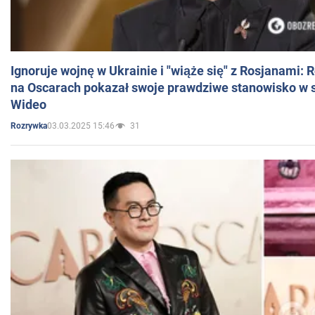
Ignoruje wojnę w Ukrainie i "wiąże się" z Rosjanami: 
na Oscarach pokazał swoje prawdziwe stanowisko w s
Wideo
03.03.2025 15:46
31
Rozrywka