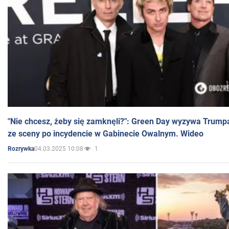
"Nie chcesz, żeby się zamknęli?": Green Day wyzywa Trump
ze sceny po incydencie w Gabinecie Owalnym. Wideo
04.03.2025 10:08
1
Rozrywka