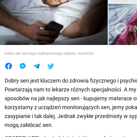
Wojna na Ukrainie
Świat
Jedzenie
Dobry sen wymaga maksymalnego relaksu i komfortu
Dobry sen jest kluczem do zdrowia fizycznego i psych
Powtarzają nam to lekarze różnych specjalności. A m
sposobów na jak najlepszy sen - kupujemy materace o
korzystamy z urządzeń monitorujących sen, jemy poka
zasypianie i tak dalej. Jednak zwykłe przedmioty w syp
mogą zakłócać sen.