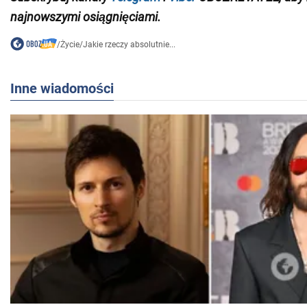
najnowszymi osiągnięciami
.
/
Życie
/
Jakie rzeczy absolutnie...
Inne wiadomości