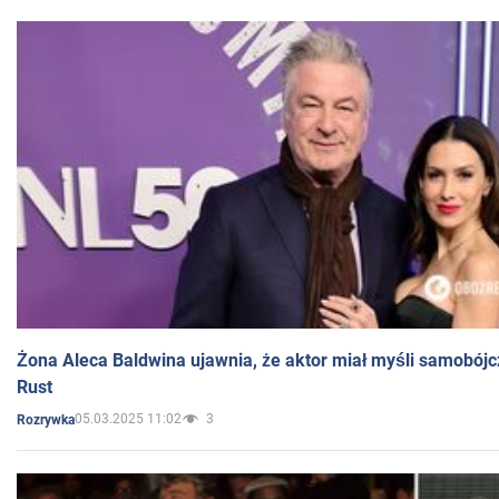
Żona Aleca Baldwina ujawnia, że aktor miał myśli samobójc
Rust
05.03.2025 11:02
3
Rozrywka