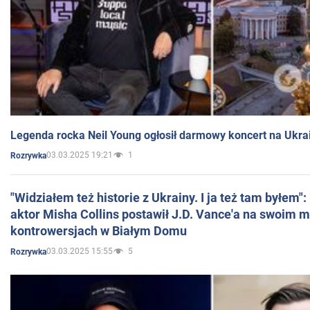
Legenda rocka Neil Young ogłosił darmowy koncert na Ukra
03.03.2025 19:21
1
Rozrywka
"Widziałem też historie z Ukrainy. I ja też tam byłem"
aktor Misha Collins postawił J.D. Vance'a na swoim m
kontrowersjach w Białym Domu
03.03.2025 15:55
5
Rozrywka