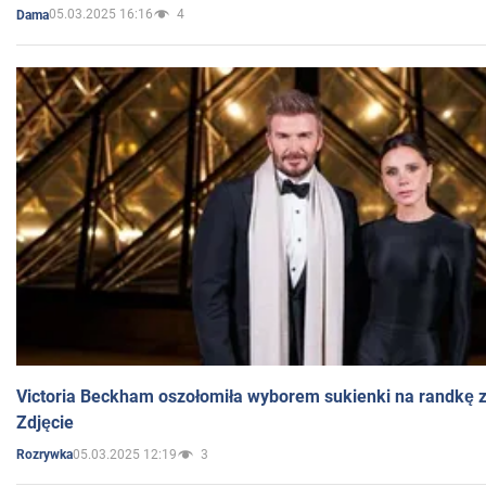
05.03.2025 16:16
4
Dama
Victoria Beckham oszołomiła wyborem sukienki na randkę
Zdjęcie
05.03.2025 12:19
3
Rozrywka