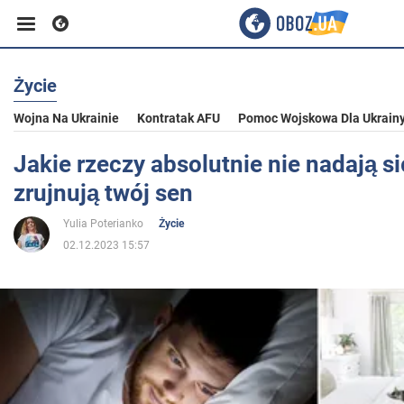
Życie
Biznes
Wojna Na Ukrainie
Kontratak AFU
Pomoc Wojskowa Dla Ukrain
Sport
Jakie rzeczy absolutnie nie nadają si
zrujnują twój sen
Rozrywka
Yulia Poterianko
Życie
02.12.2023 15:57
Życie
Polityka
Społeczeństwo