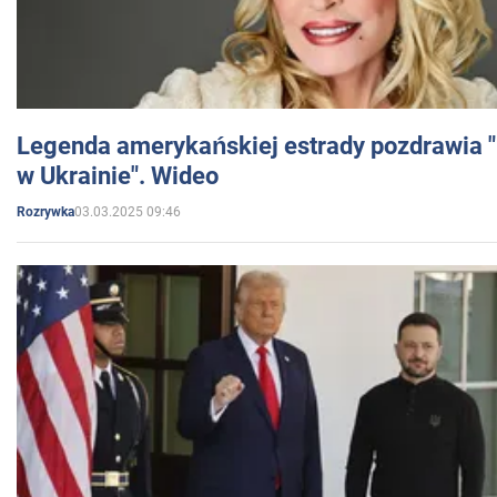
Legenda amerykańskiej estrady pozdrawia "br
w Ukrainie". Wideo
03.03.2025 09:46
Rozrywka