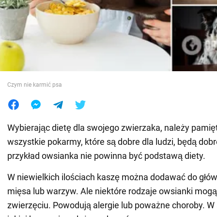
Wojna na Ukrainie
Świat
Jedzenie
Czym nie karmić psa
Wybierając dietę dla swojego zwierzaka, należy pamięt
wszystkie pokarmy, które są dobre dla ludzi, będą dob
przykład owsianka nie powinna być podstawą diety.
W niewielkich ilościach kaszę można dodawać do głów
mięsa lub warzyw. Ale niektóre rodzaje owsianki mog
zwierzęciu. Powodują alergie lub poważne choroby. W