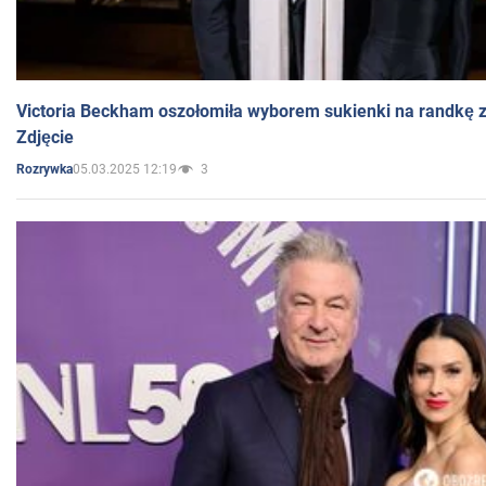
Victoria Beckham oszołomiła wyborem sukienki na randkę
Zdjęcie
05.03.2025 12:19
3
Rozrywka