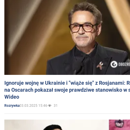
Ignoruje wojnę w Ukrainie i "wiąże się" z Rosjanami: 
na Oscarach pokazał swoje prawdziwe stanowisko w s
Wideo
03.03.2025 15:46
31
Rozrywka