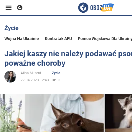
Życie
Biznes
Wojna Na Ukrainie
Kontratak AFU
Pomoc Wojskowa Dla Ukrain
Sport
Jakiej kaszy nie należy podawać ps
poważne choroby
Rozrywka
Alina Milsent
Życie
27.04.2023 12:43
3
Życie
Polityka
Społeczeństwo