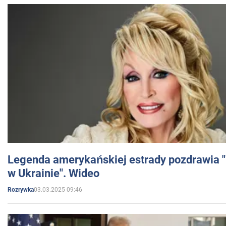
Legenda amerykańskiej estrady pozdrawia "br
w Ukrainie". Wideo
03.03.2025 09:46
Rozrywka