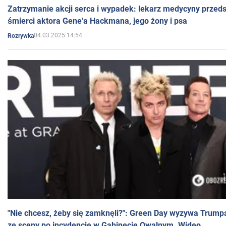
Zatrzymanie akcji serca i wypadek: lekarz medycyny przedst
śmierci aktora Gene'a Hackmana, jego żony i psa
04.03.2025 14:54
Rozrywka
"Nie chcesz, żeby się zamknęli?": Green Day wyzywa Trump
ze sceny po incydencie w Gabinecie Owalnym. Wideo