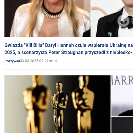
Gwiazda "Kill Billa" Daryl Hannah czule wspierała Ukrainę 
2025, a scenarzysta Peter Straughan przyszedł z niebiesko-
03.03.2025 09:14
4
Rozrywka