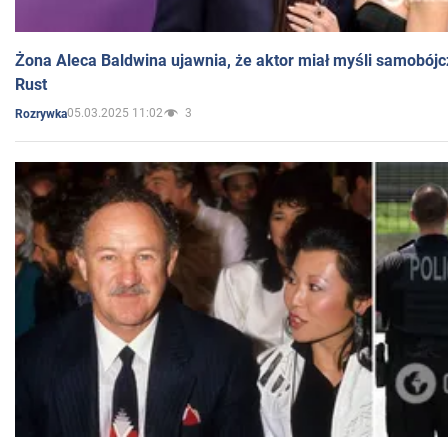
Żona Aleca Baldwina ujawnia, że aktor miał myśli samobójc
Rust
05.03.2025 11:02
3
Rozrywka