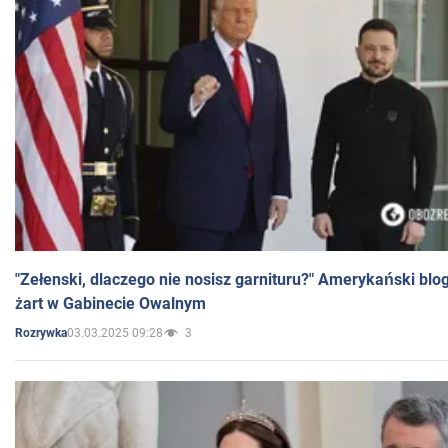
"Zełenski, dlaczego nie nosisz garnituru?" Amerykański blo
żart w Gabinecie Owalnym
03.03.2025 09:28
3
Rozrywka