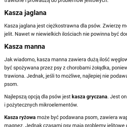
trawione i prowadzą do problemów jelitowych.
Kasza jaglana
Kasza jaglana jest ciężkostrawna dla psów. Zwierzę m
jelit. Nawet w niewielkich ilościach nie powinna być d
Kasza manna
Jak wiadomo, kasza manna zawiera dużą ilość węgl
być spożywana przez psy z chorobami żołądka, poniew
trawiona. Jednak, jeśli to możliwe, najlepiej nie poda
psom.
Najlepszą opcją dla psów jest
kasza
gryczana
. Jest o
i pożytecznych mikroelementów.
Kasza
ryżowa
może być podawana psom, zawiera wapń,
magnez. Jednak czasami psy mają problemy jelitowe o