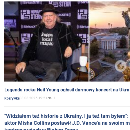
Legenda rocka Neil Young ogłosił darmowy koncert na Ukra
03.03.2025 19:21
1
Rozrywka
"Widziałem też historie z Ukrainy. I ja też tam byłem"
aktor Misha Collins postawił J.D. Vance'a na swoim m
kontrowersjach w Białym Domu