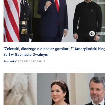
"Zełenski, dlaczego nie nosisz garnituru?" Amerykański blo
żart w Gabinecie Owalnym
03.03.2025 09:28
3
Rozrywka