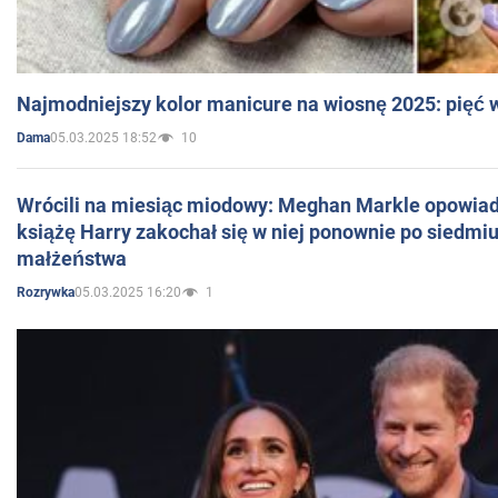
Najmodniejszy kolor manicure na wiosnę 2025: pięć
05.03.2025 18:52
10
Dama
Wrócili na miesiąc miodowy: Meghan Markle opowiada
książę Harry zakochał się w niej ponownie po siedmiu
małżeństwa
05.03.2025 16:20
1
Rozrywka