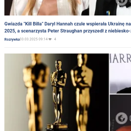
Gwiazda "Kill Billa" Daryl Hannah czule wspierała Ukrainę 
2025, a scenarzysta Peter Straughan przyszedł z niebiesko-
03.03.2025 09:14
4
Rozrywka