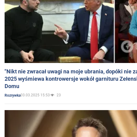
"Nikt nie zwracał uwagi na moje ubrania, dopóki nie z
2025 wyśmiewa kontrowersje wokół garnituru Zełens
Domu
03.03.2025 15:53
23
Rozrywka