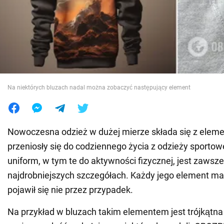
Wojna na Ukrainie
Świat
Jedzenie
Na niektórych bluzach nadal można zobaczyć następujący element
Nowoczesna odzież w dużej mierze składa się z eleme
przeniosły się do codziennego życia z odzieży sportow
uniform, w tym te do aktywności fizycznej, jest zaws
najdrobniejszych szczegółach. Każdy jego element ma
pojawił się nie przez przypadek.
Na przykład w bluzach takim elementem jest trójkątna