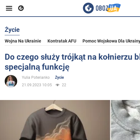
Życie
Biznes
Wojna Na Ukrainie
Kontratak AFU
Pomoc Wojskowa Dla Ukrain
Sport
Do czego służy trójkąt na kołnierzu 
specjalną funkcję
Rozrywka
Yulia Poterianko
Życie
21.09.2023 10:05
22
Życie
Polityka
Społeczeństwo