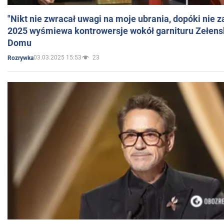
"Nikt nie zwracał uwagi na moje ubrania, dopóki nie z
2025 wyśmiewa kontrowersje wokół garnituru Zełens
Domu
03.03.2025 15:53
23
Rozrywka