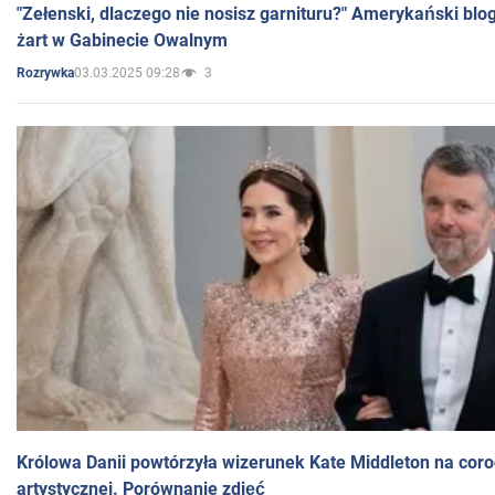
"Zełenski, dlaczego nie nosisz garnituru?" Amerykański blo
żart w Gabinecie Owalnym
03.03.2025 09:28
3
Rozrywka
Królowa Danii powtórzyła wizerunek Kate Middleton na coro
artystycznej. Porównanie zdjęć