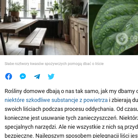
Wojna na Ukrainie
Świat
Jedzenie
Słabe roztwory kwasów spożywczych pomogą dbać o liście
Rośliny domowe dbają o nas tak samo, jak my dbamy o 
niektóre szkodliwe substancje z powietrza
i zbierają d
swoich liściach podczas procesu oddychania. Od czas
konieczne jest usuwanie tych zanieczyszczeń. Niektór
specjalnych narzędzi. Ale nie wszystkie z nich są przy
bezpieczne. Najlepszym sposobem pielęgnacji liści je