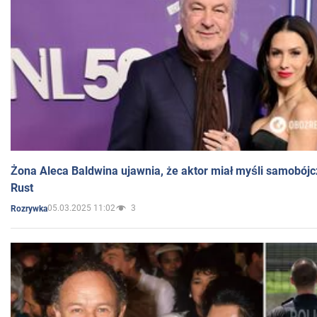
Żona Aleca Baldwina ujawnia, że aktor miał myśli samobójc
Rust
05.03.2025 11:02
3
Rozrywka