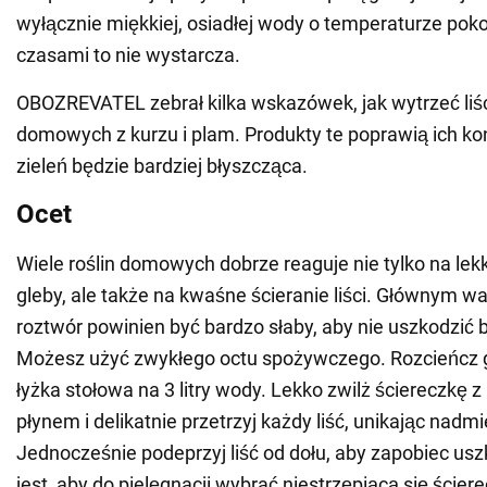
wyłącznie miękkiej, osiadłej wody o temperaturze pok
czasami to nie wystarcza.
OBOZREVATEL zebrał kilka wskazówek, jak wytrzeć liśc
domowych z kurzu i plam. Produkty te poprawią ich kon
zieleń będzie bardziej błyszcząca.
Ocet
Wiele roślin domowych dobrze reaguje nie tylko na le
gleby, ale także na kwaśne ścieranie liści. Głównym wa
roztwór powinien być bardzo słaby, aby nie uszkodzić bl
Możesz użyć zwykłego octu spożywczego. Rozcieńcz g
łyżka stołowa na 3 litry wody. Lekko zwilż ściereczkę z
płynem i delikatnie przetrzyj każdy liść, unikając nadmi
Jednocześnie podeprzyj liść od dołu, aby zapobiec us
jest, aby do pielęgnacji wybrać niestrzępiącą się ściere