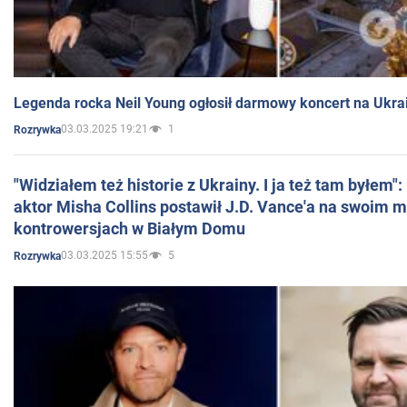
Legenda rocka Neil Young ogłosił darmowy koncert na Ukra
03.03.2025 19:21
1
Rozrywka
"Widziałem też historie z Ukrainy. I ja też tam byłem"
aktor Misha Collins postawił J.D. Vance'a na swoim m
kontrowersjach w Białym Domu
03.03.2025 15:55
5
Rozrywka