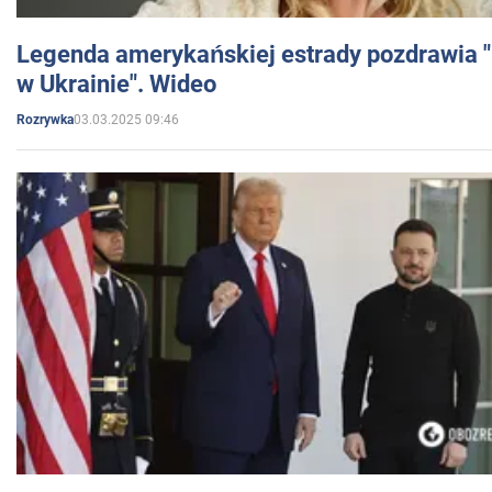
Legenda amerykańskiej estrady pozdrawia "br
w Ukrainie". Wideo
03.03.2025 09:46
Rozrywka