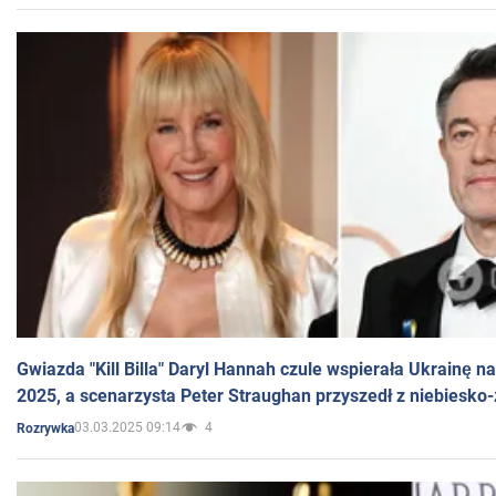
Gwiazda "Kill Billa" Daryl Hannah czule wspierała Ukrainę 
2025, a scenarzysta Peter Straughan przyszedł z niebiesko-
03.03.2025 09:14
4
Rozrywka