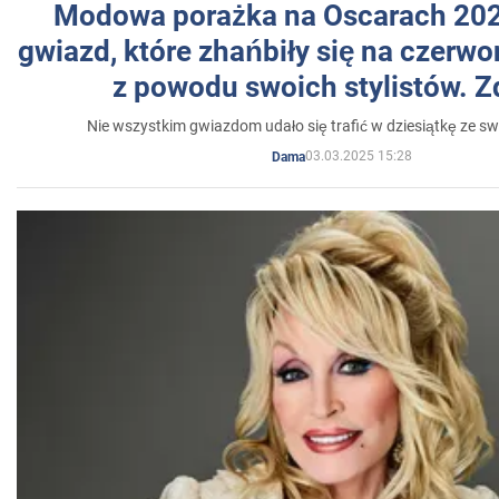
Modowa porażka na Oscarach 202
gwiazd, które zhańbiły się na czer
z powodu swoich stylistów. Z
Nie wszystkim gwiazdom udało się trafić w dziesiątkę ze sw
03.03.2025 15:28
Dama