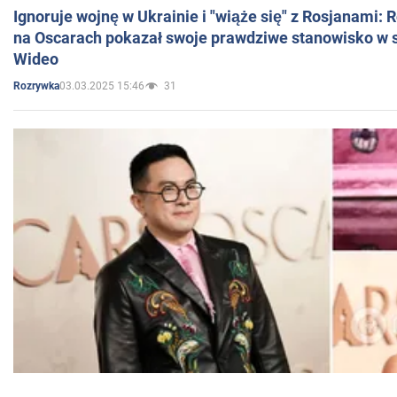
Ignoruje wojnę w Ukrainie i "wiąże się" z Rosjanami: 
na Oscarach pokazał swoje prawdziwe stanowisko w s
Wideo
03.03.2025 15:46
31
Rozrywka