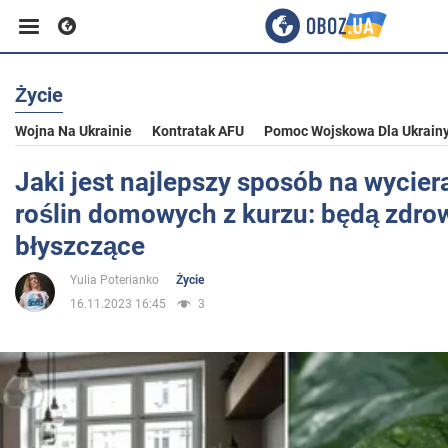
Życie
Biznes
Wojna Na Ukrainie
Kontratak AFU
Pomoc Wojskowa Dla Ukrain
Sport
Jaki jest najlepszy sposób na wyciera
roślin domowych z kurzu: będą zdrow
Rozrywka
błyszczące
Yulia Poterianko
Życie
Życie
16.11.2023 16:45
3
Polityka
Społeczeństwo