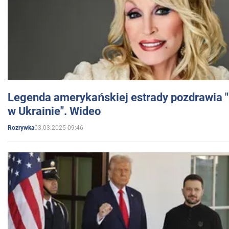
Legenda amerykańskiej estrady pozdrawia "br
w Ukrainie". Wideo
03.03.2025 09:46
Rozrywka