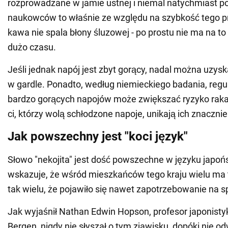
rozprowadzane w jamie ustnej i niemal natychmiast p
naukowców to właśnie ze względu na szybkość tego p
kawa nie spala błony śluzowej - po prostu nie ma na t
dużo czasu.
Jeśli jednak napój jest zbyt gorący, nadal można uzys
w gardle. Ponadto, według niemieckiego badania, reg
bardzo gorących napojów może zwiększać ryzyko raka 
ci, którzy wolą schłodzone napoje, unikają ich znacznie 
Jak powszechny jest "koci język"
Słowo "nekojita" jest dość powszechne w języku japońs
wskazuje, że wśród mieszkańców tego kraju wielu ma t
tak wielu, że pojawiło się nawet zapotrzebowanie na s
Jak wyjaśnił Nathan Edwin Hopson, profesor japonisty
Bergen, nigdy nie słyszał o tym zjawisku, dopóki nie od