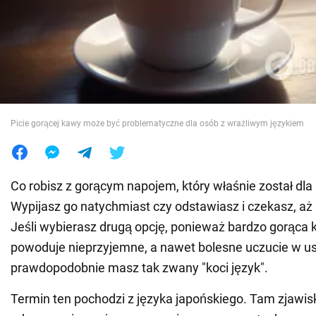
Wojna na Ukrainie
Świat
Jedzenie
Picie gorącej kawy może być problematyczne dla osób z wrażliwym językiem
Co robisz z gorącym napojem, który właśnie został dla
Wypijasz go natychmiast czy odstawiasz i czekasz, aż
Jeśli wybierasz drugą opcję, ponieważ bardzo gorąca 
powoduje nieprzyjemne, a nawet bolesne uczucie w us
prawdopodobnie masz tak zwany "koci język".
Termin ten pochodzi z języka japońskiego. Tam zjawi