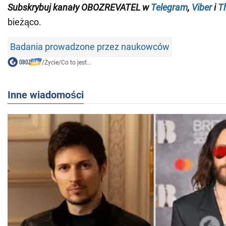
Subskrybuj kanały OBOZREVATEL w
Telegram
,
Viber
i
T
bieżąco.
Badania prowadzone przez naukowców
/
Życie
/
Co to jest...
Inne wiadomości