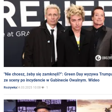
"Nie chcesz, żeby się zamknęli?": Green Day wyzywa Trump
ze sceny po incydencie w Gabinecie Owalnym. Wideo
04.03.2025 10:08
1
Rozrywka