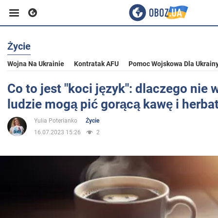
Życie
Biznes
Wojna Na Ukrainie
Kontratak AFU
Pomoc Wojskowa Dla Ukrain
Sport
Co to jest "koci język": dlaczego nie
ludzie mogą pić gorącą kawę i herba
Rozrywka
Yulia Poterianko
Życie
16.07.2023 15:26
2
Życie
Polityka
Społeczeństwo