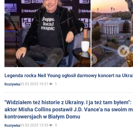
Legenda rocka Neil Young ogłosił darmowy koncert na Ukra
03.03.2025 19:21
1
Rozrywka
"Widziałem też historie z Ukrainy. I ja też tam byłem"
aktor Misha Collins postawił J.D. Vance'a na swoim m
kontrowersjach w Białym Domu
03.03.2025 15:55
5
Rozrywka