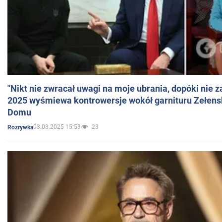
"Nikt nie zwracał uwagi na moje ubrania, dopóki nie z
2025 wyśmiewa kontrowersje wokół garnituru Zełens
Domu
03.03.2025 15:53
23
Rozrywka