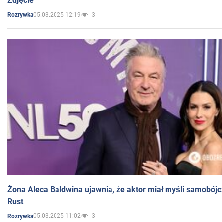
Zdjęcie
05.03.2025 12:19
3
Rozrywka
Żona Aleca Baldwina ujawnia, że aktor miał myśli samobójc
Rust
05.03.2025 11:02
3
Rozrywka