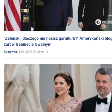
"Zełenski, dlaczego nie nosisz garnituru?" Amerykański blo
żart w Gabinecie Owalnym
03.03.2025 09:28
3
Rozrywka