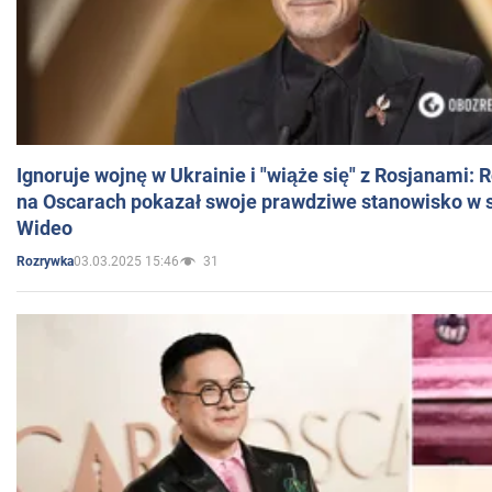
Ignoruje wojnę w Ukrainie i "wiąże się" z Rosjanami: 
na Oscarach pokazał swoje prawdziwe stanowisko w s
Wideo
03.03.2025 15:46
31
Rozrywka