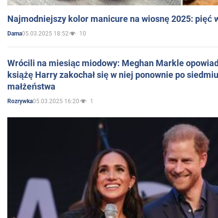
Najmodniejszy kolor manicure na wiosnę 2025: pięć
05.03.2025 18:52
10
Dama
Wrócili na miesiąc miodowy: Meghan Markle opowiada
książę Harry zakochał się w niej ponownie po siedmiu
małżeństwa
05.03.2025 16:20
1
Rozrywka