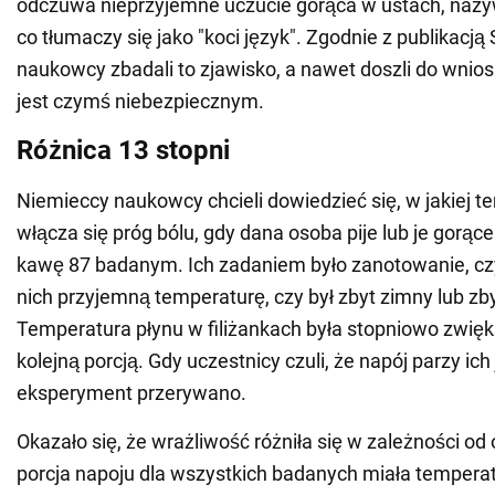
odczuwa nieprzyjemne uczucie gorąca w ustach, nazywa
co tłumaczy się jako "koci język". Zgodnie z publikacją
naukowcy zbadali to zjawisko, a nawet doszli do wniosk
jest czymś niebezpiecznym.
Różnica 13 stopni
Niemieccy naukowcy chcieli dowiedzieć się, w jakiej 
włącza się próg bólu, gdy dana osoba pije lub je gorące 
kawę 87 badanym. Ich zadaniem było zanotowanie, czy
nich przyjemną temperaturę, czy był zbyt zimny lub zby
Temperatura płynu w filiżankach była stopniowo zwię
kolejną porcją. Gdy uczestnicy czuli, że napój parzy ich 
eksperyment przerywano.
Okazało się, że wrażliwość różniła się w zależności od
porcja napoju dla wszystkich badanych miała temperat