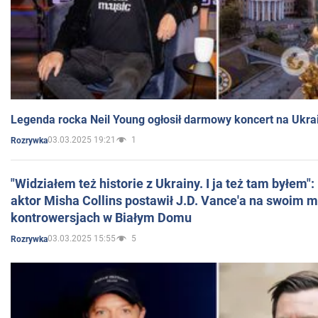
Legenda rocka Neil Young ogłosił darmowy koncert na Ukra
03.03.2025 19:21
1
Rozrywka
"Widziałem też historie z Ukrainy. I ja też tam byłem"
aktor Misha Collins postawił J.D. Vance'a na swoim m
kontrowersjach w Białym Domu
03.03.2025 15:55
5
Rozrywka