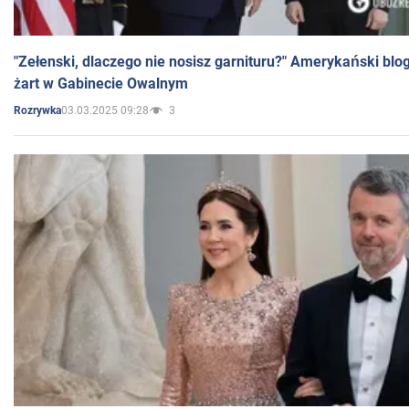
"Zełenski, dlaczego nie nosisz garnituru?" Amerykański blo
żart w Gabinecie Owalnym
03.03.2025 09:28
3
Rozrywka