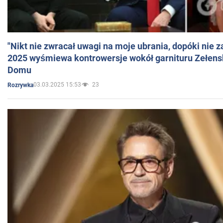
"Nikt nie zwracał uwagi na moje ubrania, dopóki nie z
2025 wyśmiewa kontrowersje wokół garnituru Zełens
Domu
03.03.2025 15:53
23
Rozrywka