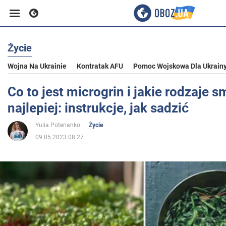
Życie
Biznes
Wojna Na Ukrainie
Kontratak AFU
Pomoc Wojskowa Dla Ukrain
Sport
Co to jest microgrin i jakie rodzaje 
najlepiej: instrukcje, jak sadzić
Rozrywka
Yulia Poterianko
Życie
09.05.2023 08:27
Życie
Polityka
Społeczeństwo