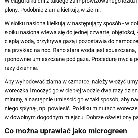
W ciągu kilku dni z takiego zaimprowizowanego łóżka
plony. Podobnie ziarna kiełkują w ziemi.
W słoiku nasiona kiełkują w następujący sposób - w d
słoiku nasiona wlewa się do jednej czwartej objętości, 
ciepłą wodą, przykrywa gazą i pozostawia do namoczen
na przykład na noc. Rano stara woda jest spuszczana,
i ponownie umieszczane pod gazą. Procedurę mycia po
razy dziennie.
Aby wyhodować ziarna w szmatce, należy włożyć umyt
woreczka i moczyć go w ciepłej wodzie dwa razy dzien
minutę, a następnie umieścić go w taki sposób, aby n
niego spłynął, np. powiesić. Po kilku minutach worecz
w dowolnym dogodnym miejscu. Dobrze oświetlony para
Co można uprawiać jako microgreen