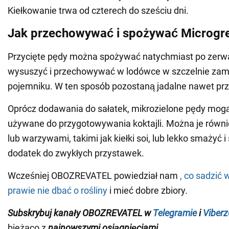
Kiełkowanie trwa od czterech do sześciu dni.
Jak przechowywać i spożywać Microgr
Przycięte pędy można spożywać natychmiast po zerwa
wysuszyć i przechowywać w lodówce w szczelnie za
pojemniku. W ten sposób pozostaną jadalne nawet prz
Oprócz dodawania do sałatek, mikrozielone pędy mog
używane do przygotowywania koktajli. Można je równ
lub warzywami, takimi jak kiełki soi, lub lekko smażyć 
dodatek do zwykłych przystawek.
Wcześniej OBOZREVATEL powiedział nam
, co sadzić 
prawie nie dbać o rośliny
i mieć dobre zbiory.
Subskrybuj kanały OBOZREVATEL w
Telegramie
i
Viberz
bieżąco z
najnowszymi osiągnięciami
.