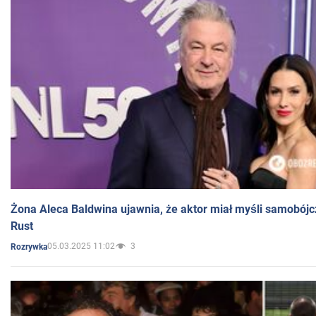
Żona Aleca Baldwina ujawnia, że aktor miał myśli samobójc
Rust
05.03.2025 11:02
3
Rozrywka