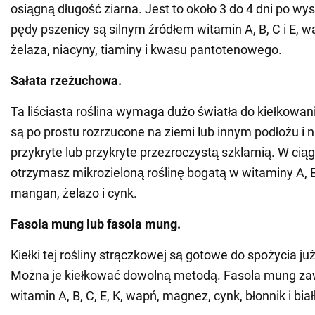
osiągną długość ziarna. Jest to około 3 do 4 dni po wys
pędy pszenicy są silnym źródłem witamin A, B, C i E, wa
żelaza, niacyny, tiaminy i kwasu pantotenowego.
Sałata rzeżuchowa.
Ta liściasta roślina wymaga dużo światła do kiełkowani
są po prostu rozrzucone na ziemi lub innym podłożu i n
przykryte lub przykryte przezroczystą szklarnią. W ciąg
otrzymasz mikrozieloną roślinę bogatą w witaminy A, B,
mangan, żelazo i cynk.
Fasola mung lub fasola mung.
Kiełki tej rośliny strączkowej są gotowe do spożycia ju
Można je kiełkować dowolną metodą. Fasola mung zaw
witamin A, B, C, E, K, wapń, magnez, cynk, błonnik i biał