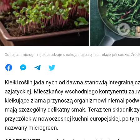
Wojna na Ukrainie
Świat
Jedzenie
Co to jest microgrin i jakie rodzaje smakują najlepiej: instrukcje, jak sadzić. Źródł
Kiełki roślin jadalnych od dawna stanowią integralną c
azjatyckiej. Mieszkańcy wschodniego kontynentu zauw
kiełkujące ziarna przynoszą organizmowi niemal podwó
mają szczególny delikatny smak. Teraz ten składnik zy
przyczółek w nowoczesnej kuchni europejskiej, po tym 
nazwany microgreen.