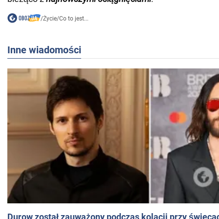
/
Życie
/
Co to jest...
Inne wiadomości
Durow został zauważony podczas kolacji przy świeca