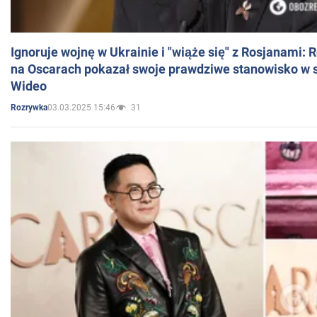
Ignoruje wojnę w Ukrainie i "wiąże się" z Rosjanami: 
na Oscarach pokazał swoje prawdziwe stanowisko w s
Wideo
03.03.2025 15:46
31
Rozrywka