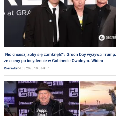
"Nie chcesz, żeby się zamknęli?": Green Day wyzywa Trump
ze sceny po incydencie w Gabinecie Owalnym. Wideo
04.03.2025 10:08
1
Rozrywka