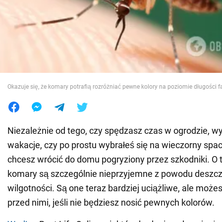
Wojna na Ukrainie
Świat
Jedzenie
Okazuje się, że komary potrafią rozróżniać pewne kolory na poziomie długości fa
Niezależnie od tego, czy spędzasz czas w ogrodzie, w
wakacje, czy po prostu wybrałeś się na wieczorny spac
chcesz wrócić do domu pogryziony przez szkodniki. O t
komary są szczególnie nieprzyjemne z powodu deszczu
wilgotności. Są one teraz bardziej uciążliwe, ale możes
przed nimi, jeśli nie będziesz nosić pewnych kolorów.