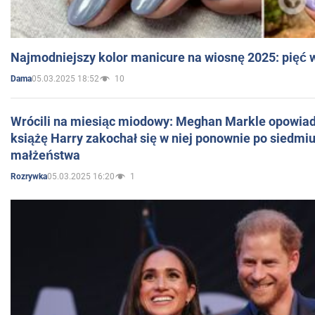
Najmodniejszy kolor manicure na wiosnę 2025: pięć
05.03.2025 18:52
10
Dama
Wrócili na miesiąc miodowy: Meghan Markle opowiada
książę Harry zakochał się w niej ponownie po siedmiu
małżeństwa
05.03.2025 16:20
1
Rozrywka