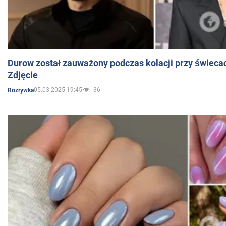
Durow został zauważony podczas kolacji przy świeca
Zdjęcie
05.03.2025 19:45
36
Rozrywka