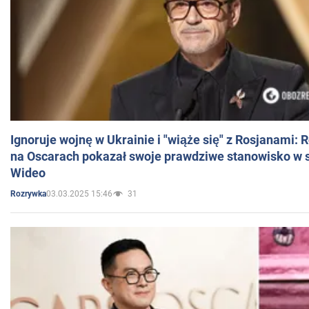
Ignoruje wojnę w Ukrainie i "wiąże się" z Rosjanami: 
na Oscarach pokazał swoje prawdziwe stanowisko w s
Wideo
03.03.2025 15:46
31
Rozrywka