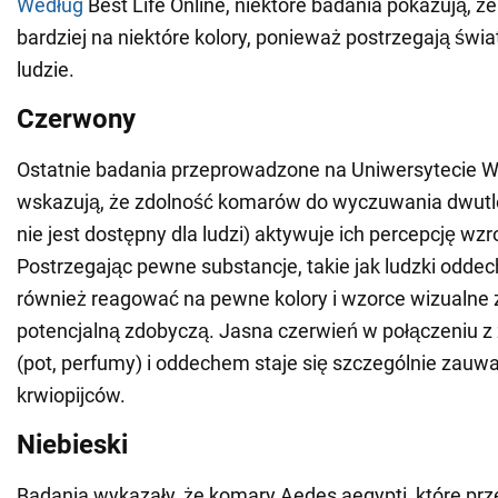
Według
Best Life Online, niektóre badania pokazują, ż
bardziej na niektóre kolory, ponieważ postrzegają świat
ludzie.
Czerwony
Ostatnie badania przeprowadzone na Uniwersytecie 
wskazują, że zdolność komarów do wyczuwania dwutl
nie jest dostępny dla ludzi) aktywuje ich percepcję wz
Postrzegając pewne substancje, takie jak ludzki oddec
również reagować na pewne kolory i wzorce wizualne
potencjalną zdobyczą. Jasna czerwień w połączeniu z
(pot, perfumy) i oddechem staje się szczególnie zauwa
krwiopijców.
Niebieski
Badania wykazały, że komary Aedes aegypti, które prz