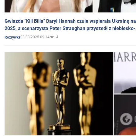
Gwiazda "Kill Billa" Daryl Hannah czule wspierała Ukrainę 
2025, a scenarzysta Peter Straughan przyszedł z niebiesko-
03.03.2025 09:14
4
Rozrywka