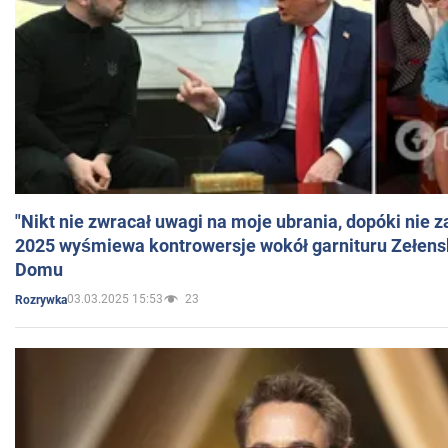
"Nikt nie zwracał uwagi na moje ubrania, dopóki nie z
2025 wyśmiewa kontrowersje wokół garnituru Zełens
Domu
03.03.2025 15:53
23
Rozrywka