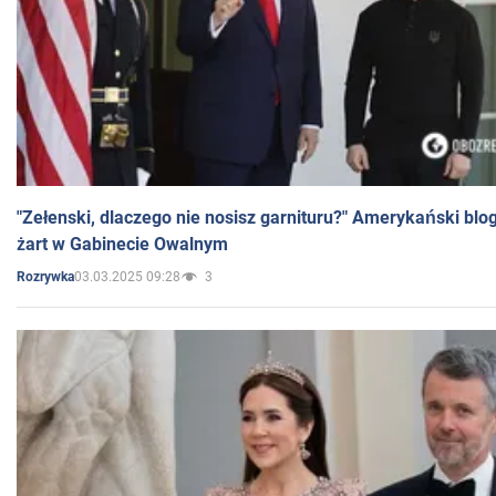
"Zełenski, dlaczego nie nosisz garnituru?" Amerykański blo
żart w Gabinecie Owalnym
03.03.2025 09:28
3
Rozrywka