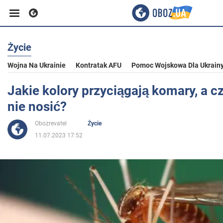
Życie
Biznes
Wojna Na Ukrainie
Kontratak AFU
Pomoc Wojskowa Dla Ukrain
Sport
Jakie kolory przyciągają komary, a cz
nie nosić?
Rozrywka
Obozrevatel
Życie
11.07.2023 17:52
Życie
Polityka
Społeczeństwo