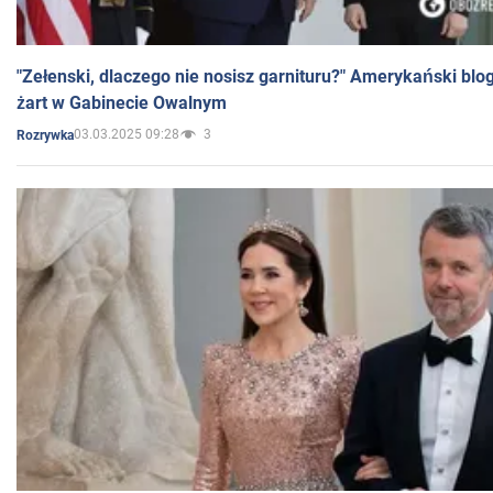
"Zełenski, dlaczego nie nosisz garnituru?" Amerykański blo
żart w Gabinecie Owalnym
03.03.2025 09:28
3
Rozrywka