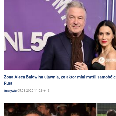
Żona Aleca Baldwina ujawnia, że aktor miał myśli samobójc
Rust
05.03.2025 11:02
3
Rozrywka