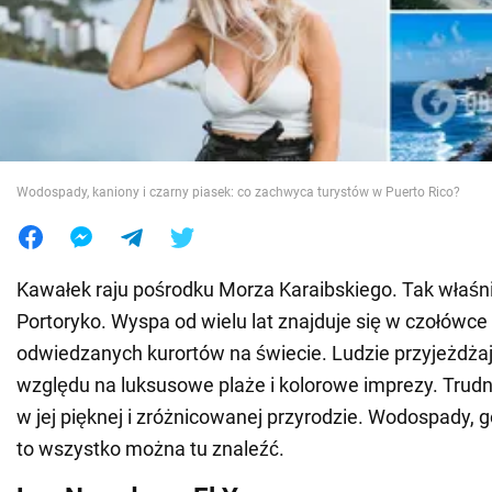
Wojna na Ukrainie
Świat
Jedzenie
Wodospady, kaniony i czarny piasek: co zachwyca turystów w Puerto Rico?
Kawałek raju pośrodku Morza Karaibskiego. Tak właśn
Portoryko. Wyspa od wielu lat znajduje się w czołówce 
odwiedzanych kurortów na świecie. Ludzie przyjeżdżają
względu na luksusowe plaże i kolorowe imprezy. Trudn
w jej pięknej i zróżnicowanej przyrodzie. Wodospady, gó
to wszystko można tu znaleźć.