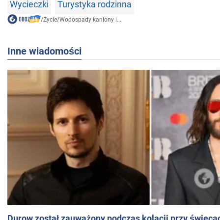
Wycieczki
Turystyka rodzinna
/
Życie
/
Wodospady kaniony i...
Inne wiadomości
Durow został zauważony podczas kolacji przy świeca