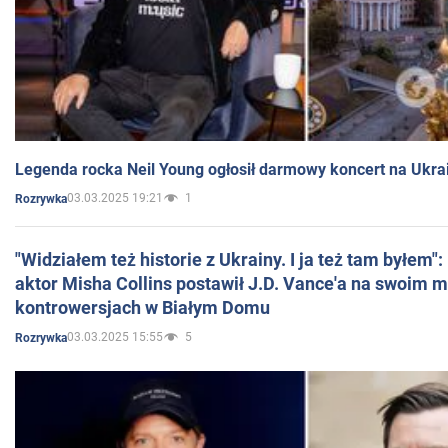
Legenda rocka Neil Young ogłosił darmowy koncert na Ukra
03.03.2025 19:21
1
Rozrywka
"Widziałem też historie z Ukrainy. I ja też tam byłem"
aktor Misha Collins postawił J.D. Vance'a na swoim m
kontrowersjach w Białym Domu
03.03.2025 15:55
5
Rozrywka