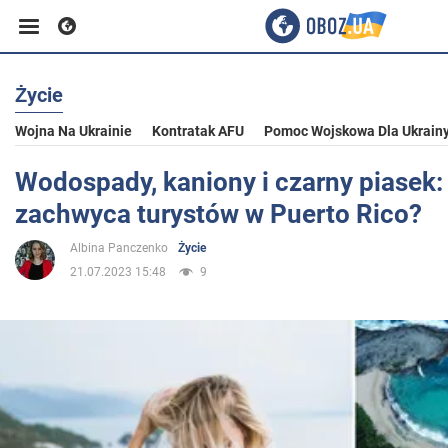
Życie
Biznes
Wojna Na Ukrainie
Kontratak AFU
Pomoc Wojskowa Dla Ukrain
Sport
Wodospady, kaniony i czarny piasek:
zachwyca turystów w Puerto Rico?
Rozrywka
Albina Panczenko
Życie
21.07.2023 15:48
9
Życie
Polityka
Społeczeństwo