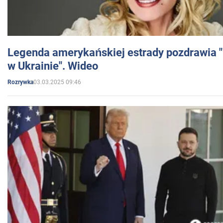
Legenda amerykańskiej estrady pozdrawia "br
w Ukrainie". Wideo
03.03.2025 09:46
Rozrywka