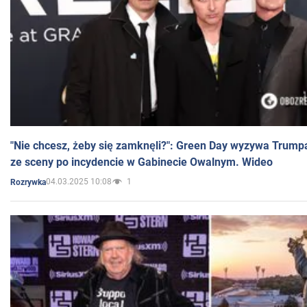
"Nie chcesz, żeby się zamknęli?": Green Day wyzywa Trump
ze sceny po incydencie w Gabinecie Owalnym. Wideo
04.03.2025 10:08
1
Rozrywka