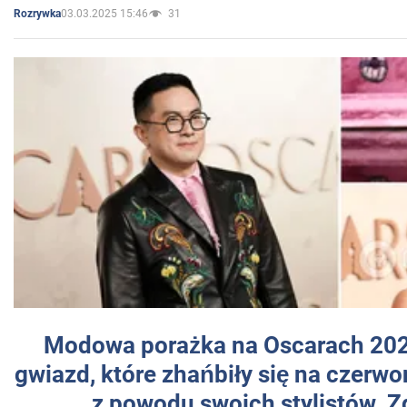
03.03.2025 15:46
31
Rozrywka
Modowa porażka na Oscarach 202
gwiazd, które zhańbiły się na czer
z powodu swoich stylistów. Z