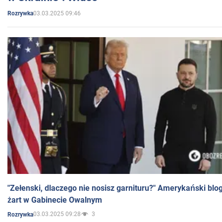
03.03.2025 09:46
Rozrywka
"Zełenski, dlaczego nie nosisz garnituru?" Amerykański blo
żart w Gabinecie Owalnym
03.03.2025 09:28
3
Rozrywka