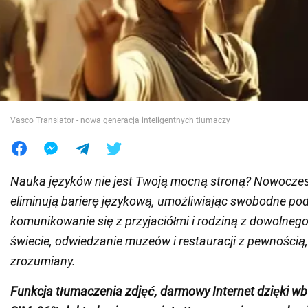
Wojna na Ukrainie
Świat
Jedzenie
Vasco Translator - nowa generacja inteligentnych tłumaczy
Nauka języków nie jest Twoją mocną stroną? Nowoczes
eliminują barierę językową, umożliwiając swobodne po
komunikowanie się z przyjaciółmi i rodziną z dowolneg
świecie, odwiedzanie muzeów i restauracji z pewnością,
zrozumiany.
Funkcja tłumaczenia zdjęć, darmowy Internet dzięki w