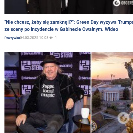
"Nie chcesz, żeby się zamknęli?": Green Day wyzywa Trump
ze sceny po incydencie w Gabinecie Owalnym. Wideo
04.03.2025 10:08
1
Rozrywka