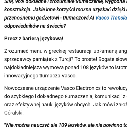
SIM, 96% dokładne i zrozumiałe tłumaczenie, wygodna
konstrukcja. Jakie inne korzyści można uzyskać dzięki 
przenośnemu gadżetowi - tłumaczowi AI
Vasco Transla
odpowiedników na świecie?
Precz z barierą językową!
Zrozumieć menu w greckiej restauracji lub łamaną an
sprzedawcy pamiątek z Turcji? To proste! Bogate słow
najdokładniejsza wymowa ponad 108 języków to istotn
innowacyjnego tłumacza Vasco.
Nowoczesne urządzenie Vasco Electronics to rewolucy
do szybkiego i dokładnego tłumaczenia, komunikacji 
oraz efektywnej nauki języków obcych. Jak mówi założ
Góralski:
"
Nie można nauczyć się 109 języków, ale nie powinno t