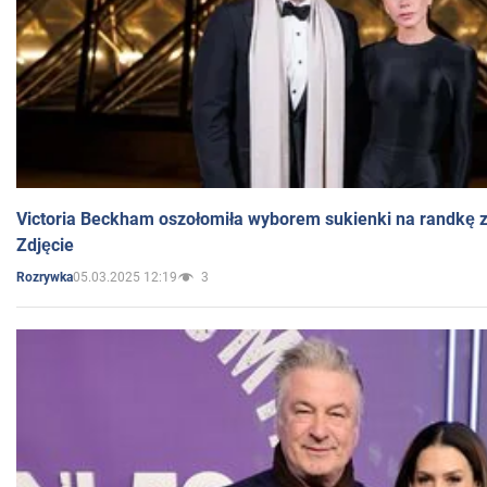
Victoria Beckham oszołomiła wyborem sukienki na randkę
Zdjęcie
05.03.2025 12:19
3
Rozrywka