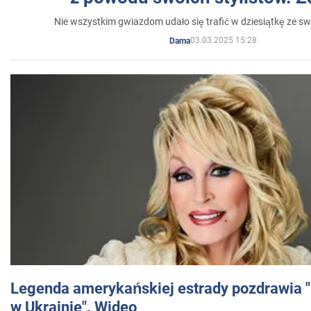
Nie wszystkim gwiazdom udało się trafić w dziesiątkę ze sw
03.03.2025 15:28
Dama
Legenda amerykańskiej estrady pozdrawia "br
w Ukrainie". Wideo