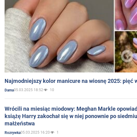
Najmodniejszy kolor manicure na wiosnę 2025: pięć
05.03.2025 18:52
10
Dama
Wrócili na miesiąc miodowy: Meghan Markle opowiada
książę Harry zakochał się w niej ponownie po siedmiu
małżeństwa
05.03.2025 16:20
1
Rozrywka