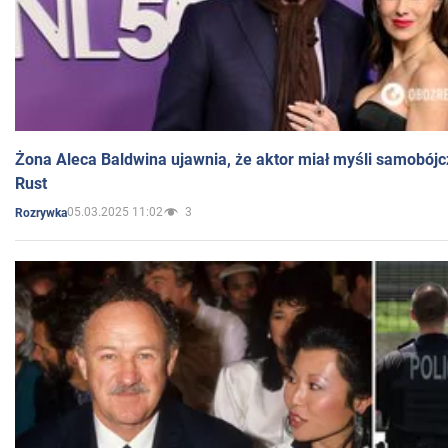
Żona Aleca Baldwina ujawnia, że aktor miał myśli samobójc
Rust
05.03.2025 11:02
3
Rozrywka