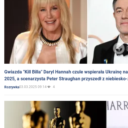
Gwiazda "Kill Billa" Daryl Hannah czule wspierała Ukrainę 
2025, a scenarzysta Peter Straughan przyszedł z niebiesko-
03.03.2025 09:14
4
Rozrywka