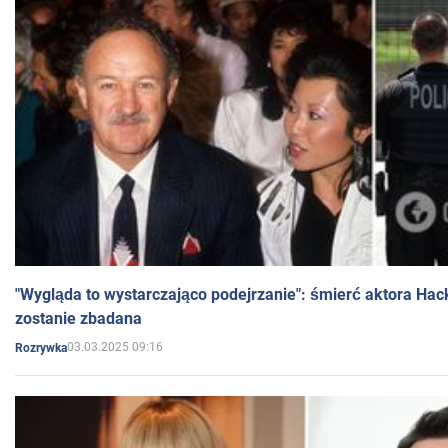
"Wygląda to wystarczająco podejrzanie": śmierć aktora Hac
zostanie zbadana
03.03.2025 09:16
Rozrywka