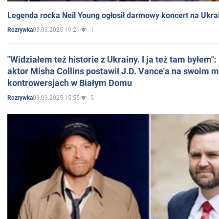
Legenda rocka Neil Young ogłosił darmowy koncert na Ukra
03.03.2025 19:21
1
Rozrywka
"Widziałem też historie z Ukrainy. I ja też tam byłem"
aktor Misha Collins postawił J.D. Vance'a na swoim m
kontrowersjach w Białym Domu
03.03.2025 15:55
5
Rozrywka