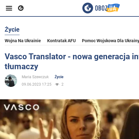
Życie
Biznes
Wojna Na Ukrainie
Kontratak AFU
Pomoc Wojskowa Dla Ukrain
Sport
Vasco Translator - nowa generacja i
tłumaczy
Rozrywka
Maria Szewczuk
Życie
09.06.2023 17:25
2
Życie
Polityka
Społeczeństwo