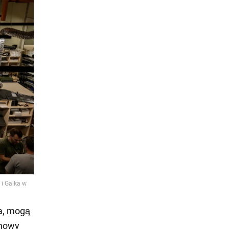
ca, mogą
 nowy