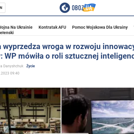
N
ojna Na Ukrainie
Kontratak AFU
Pomoc Wojskowa Dla Ukrainy
ełenski
a wyprzedza wroga w rozwoju innowac
 WP mówiła o roli sztucznej inteligenc
ka
ya Danyshchuk
Życie
.2023 09:40
eństwo
a Ukrainie