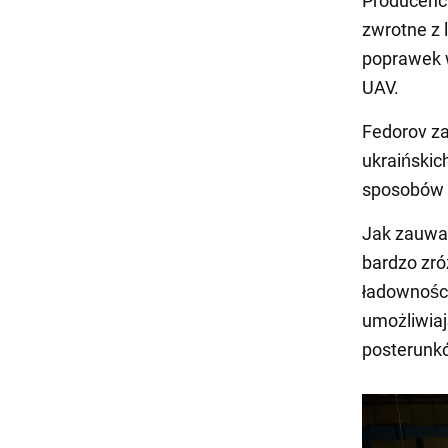
Producenci
zwrotne z 
poprawek w
UAV.
Fedorov za
ukraińskic
sposobów n
Jak zauważ
bardzo zró
ładowności
umożliwiaj
posterunkó