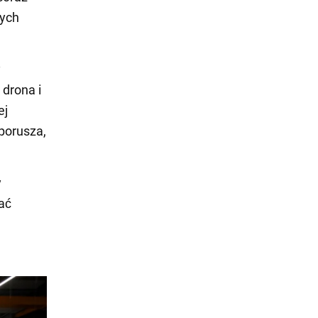
wych
y
 drona i
ej
 porusza,
y
ać