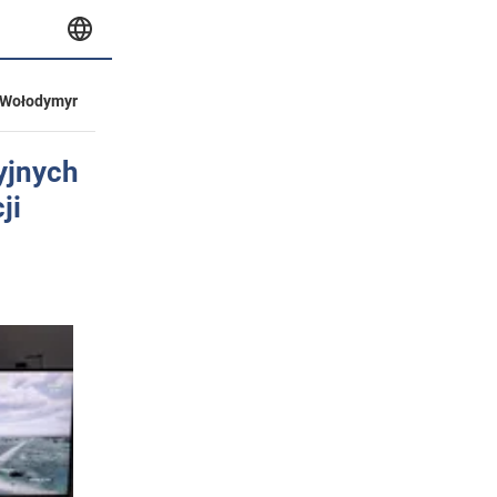
Wołodymyr
yjnych
ji