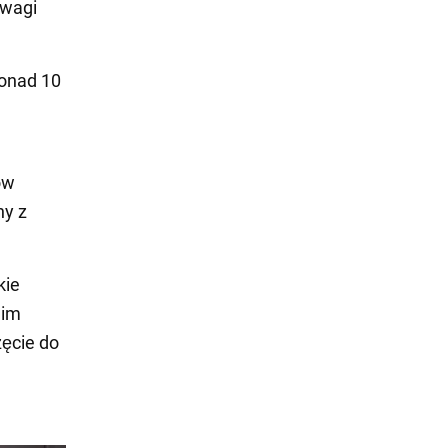
ewagi
onad 10
ów
ny z
kie
 im
ęcie do