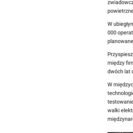
zwiadowcz
powietrznej
W ubiegły
000 operat
planowane 
Przyspies
między fir
dwóch lat 
W międzycz
technologi
testowani
walki elekt
międzynar