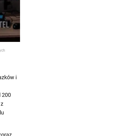
ych
azków i
d 200
 z
lu
coraz