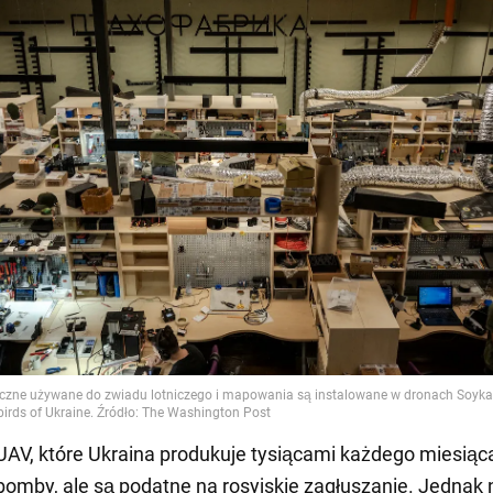
UAV, które Ukraina produkuje tysiącami każdego miesią
bomby, ale są podatne na rosyjskie zagłuszanie. Jednak