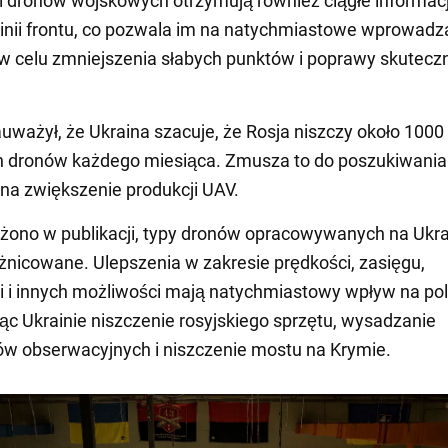
 dronów wojskowych otrzymują również ciągłe informac
linii frontu, co pozwala im na natychmiastowe wprowadz
 celu zmniejszenia słabych punktów i poprawy skutecz
uważył, że Ukraina szacuje, że Rosja niszczy około 1000
h dronów każdego miesiąca. Zmusza to do poszukiwania
a zwiększenie produkcji UAV.
ono w publikacji, typy dronów opracowywanych na Ukra
żnicowane. Ulepszenia w zakresie prędkości, zasięgu,
 i innych możliwości mają natychmiastowy wpływ na pol
ąc Ukrainie niszczenie rosyjskiego sprzętu, wysadzanie
w obserwacyjnych i niszczenie mostu na Krymie.