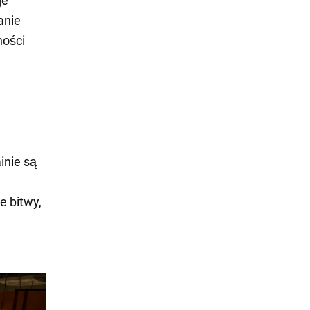
je
anie
ności
inie są
e bitwy,