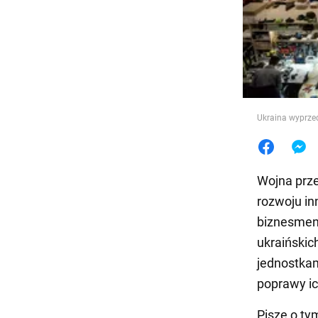
Jedzeni
Ukraina wyprze
Wojna prze
rozwoju in
biznesmen
ukraińskic
jednostkam
poprawy ic
Pisze o ty