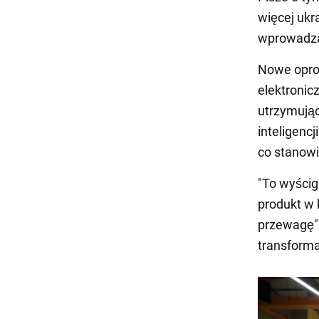
więcej ukr
wprowadza 
Nowe opro
elektronicz
utrzymując
inteligenc
co stanowi
"To wyścig
produkt w 
przewagę" 
transforma