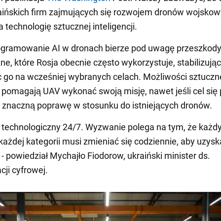
aińskich firm zajmujących się rozwojem dronów wojsko
technologię sztucznej inteligencji.
gramowanie AI w dronach bierze pod uwagę przeszkod
ne, które Rosja obecnie często wykorzystuje, stabilizując
 go na wcześniej wybranych celach. Możliwości sztuczn
ji pomagają UAV wykonać swoją misję, nawet jeśli cel się
 znaczną poprawę w stosunku do istniejących dronów.
 technologiczny 24/7. Wyzwanie polega na tym, że każd
każdej kategorii musi zmieniać się codziennie, aby uzysk
- powiedział Mychajło Fiodorow, ukraiński minister ds.
cji cyfrowej.