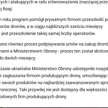
ych i atakujących w celu zrównoważenia znaczącej prz
 Rosji.
m roku program pomógł prywatnym firmom przeszkolić p
orów dronów, a w ciągu najbliższych sześciu miesięcy
jest przeszkolenie takiej samej liczby operatorów.
zono również proces podpisywania umów na zakup dron
mami a Ministerstwem Obrony - proces ten został skróco
do dwóch miesięcy.
asie ukraińskie Ministerstwo Obrony udostępniło rosyjs
e zagłuszania firmom produkującym drony, umożliwiając
e swoich produktów na najbardziej zaawansowanym sprz
ronicznej. Taki przywilej nie jest dostępny dla większości
odowych firm produkujących drony.