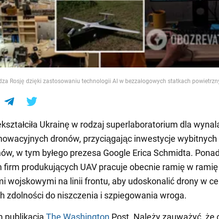
e
dza Rosję dzięki zastosowaniu technologii AI w bezzałogowych statkach powietrzn
kształciła Ukrainę w rodzaj superlaboratorium dla wynal
nowacyjnych dronów, przyciągając inwestycje wybitnych
ów, w tym byłego prezesa Google Erica Schmidta. Pona
h firm produkujących UAV pracuje obecnie ramię w ramię
i wojskowymi na linii frontu, aby udoskonalić drony w ce
h zdolności do niszczenia i szpiegowania wroga.
m publikacja
The Washington
Post. Należy zauważyć, że 