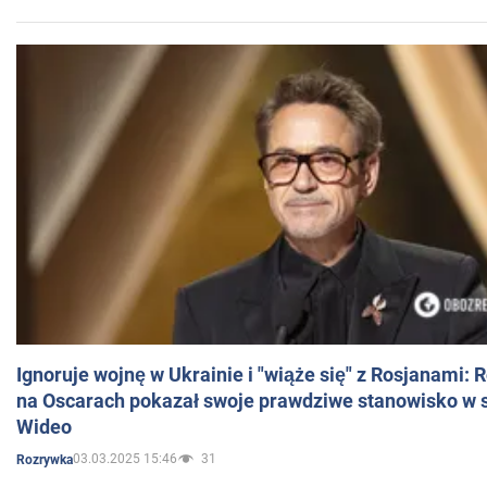
Ignoruje wojnę w Ukrainie i "wiąże się" z Rosjanami: 
na Oscarach pokazał swoje prawdziwe stanowisko w s
Wideo
03.03.2025 15:46
31
Rozrywka