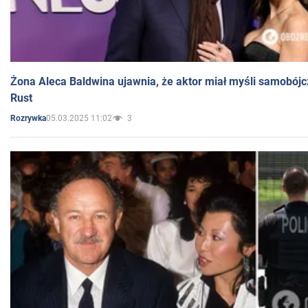
Żona Aleca Baldwina ujawnia, że aktor miał myśli samobójc
Rust
05.03.2025 11:02
3
Rozrywka