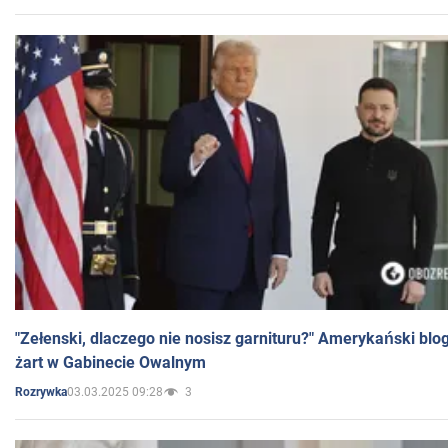
"Zełenski, dlaczego nie nosisz garnituru?" Amerykański blo
żart w Gabinecie Owalnym
03.03.2025 09:28
3
Rozrywka