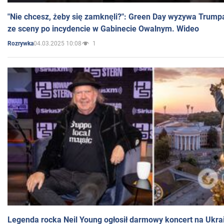
"Nie chcesz, żeby się zamknęli?": Green Day wyzywa Trump
ze sceny po incydencie w Gabinecie Owalnym. Wideo
04.03.2025 10:08
1
Rozrywka
Legenda rocka Neil Young ogłosił darmowy koncert na Ukra