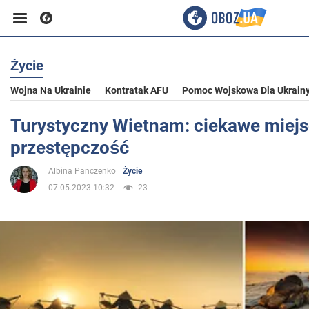
Życie
Biznes
Wojna Na Ukrainie
Kontratak AFU
Pomoc Wojskowa Dla Ukrain
Sport
Turystyczny Wietnam: ciekawe miejs
przestępczość
Rozrywka
Albina Panczenko
Życie
07.05.2023 10:32
23
Życie
Polityka
Społeczeństwo