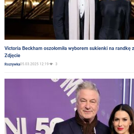
Victoria Beckham oszołomiła wyborem sukienki na randkę
Zdjęcie
05.03.2025 12:19
3
Rozrywka