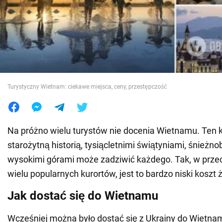
Wojna na Ukrainie
Świat
Jedzenie
Turystyczny Wietnam: ciekawe miejsca, ceny, przestępczość
Na próżno wielu turystów nie docenia Wietnamu. Ten k
starożytną historią, tysiącletnimi świątyniami, śnieżno
wysokimi górami może zadziwić każdego. Tak, w prze
wielu popularnych kurortów, jest to bardzo niski koszt ż
Jak dostać się do Wietnamu
Wcześniej można było dostać się z Ukrainy do Wietn