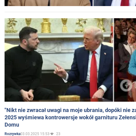
"Nikt nie zwracał uwagi na moje ubrania, dopóki nie z
2025 wyśmiewa kontrowersje wokół garnituru Zełens
Domu
03.03.2025 15:53
23
Rozrywka