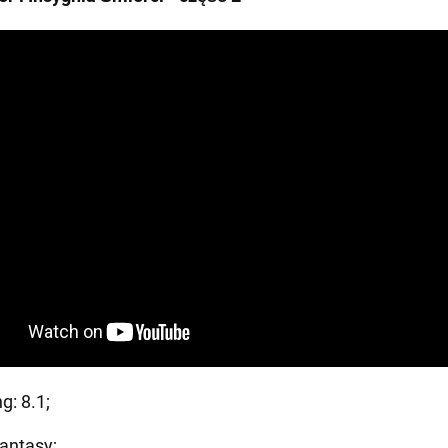
g: 8.1;
antasy;