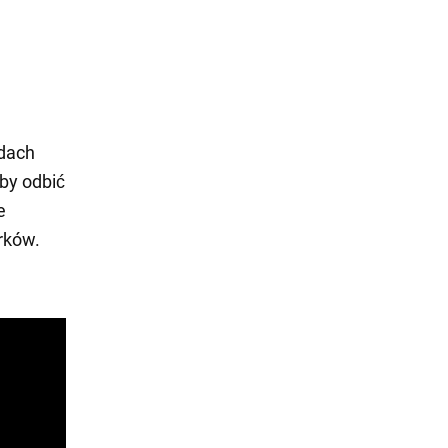
odach
by odbić
e
rków.