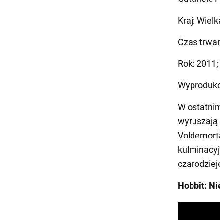
Kraj: Wiel
Czas trwan
Rok: 2011;
Wyproduko
W ostatnim
wyruszają 
Voldemort
kulminacyj
czarodziej
Hobbit: N