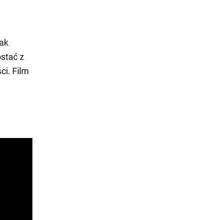
jak
ostać z
ci. Film