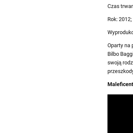
Czas trwan
Rok: 2012;
Wyproduko
Oparty na 
Bilbo Bagg
swoją rodz
przeszkody
Maleficen