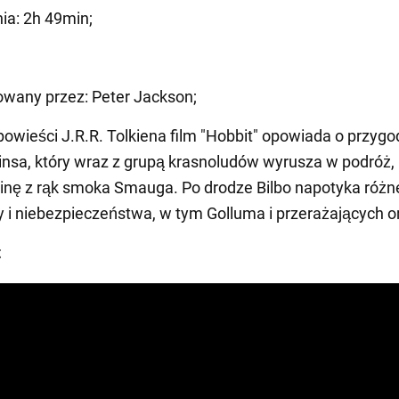
ia: 2h 49min;
wany przez: Peter Jackson;
powieści J.R.R. Tolkiena film "Hobbit" opowiada o przyg
insa, który wraz z grupą krasnoludów wyrusza w podróż, 
inę z rąk smoka Smauga. Po drodze Bilbo napotyka różn
 i niebezpieczeństwa, w tym Golluma i przerażających o
t