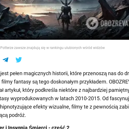
e
 Potterze zawsze znajdują się w rankingu ulubionych wśród widzów
 jest pełen magicznych historii, które przenoszą nas do d
a filmy fantasy są tego doskonałym przykładem. OBOZR
ł artykuł, który podkreśla niektóre z najbardziej pamiętn
ntasy wyprodukowanych w latach 2010-2015. Od fascynu
 hipnotyzujące efekty wizualne, filmy te z pewnością zabi
ącą podróż.
er i Insygnia Śmierci - część 2