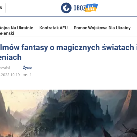
N
ojna Na Ukrainie
Kontratak AFU
Pomoc Wojskowa Dla Ukrainy
ełenski
ilmów fantasy o magicznych światach 
eniach
ka
evatel
Życie
.2023 10:19
1
eństwo
a Ukrainie