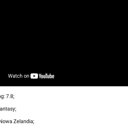
g: 7.8;
antasy;
 Nowa Zelandia;