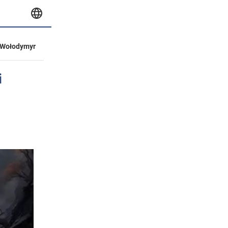
Wołodymyr
i