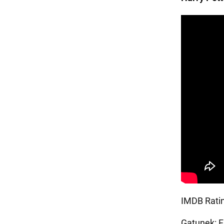
IMDB Ratin
Gatunek: F