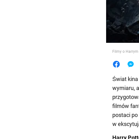
Jedzeni
Filmy o Harrym
Świat kina
wymiaru, 
przygotowa
filmów fa
postaci po
w ekscytuj
Harry Pott