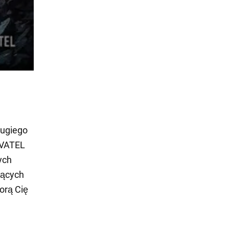
rugiego
EVATEL
ych
jących
orą Cię