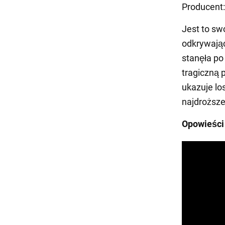
Producent:
Jest to sw
odkrywając
stanęła po
tragiczną 
ukazuje lo
najdroższej
Opowieści