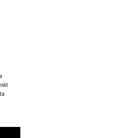
a
a
unkt
ta