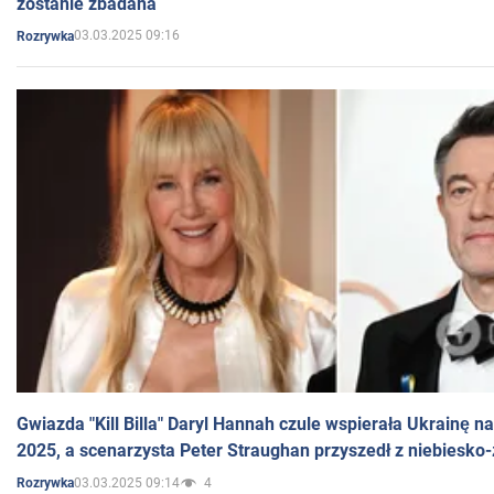
zostanie zbadana
03.03.2025 09:16
Rozrywka
Gwiazda "Kill Billa" Daryl Hannah czule wspierała Ukrainę 
2025, a scenarzysta Peter Straughan przyszedł z niebiesko-
03.03.2025 09:14
4
Rozrywka