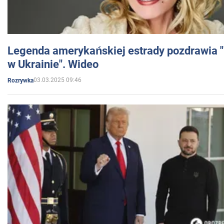
Legenda amerykańskiej estrady pozdrawia "br
w Ukrainie". Wideo
03.03.2025 09:46
Rozrywka