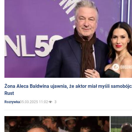
Żona Aleca Baldwina ujawnia, że aktor miał myśli samobójc
Rust
05.03.2025 11:02
3
Rozrywka