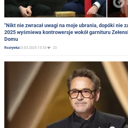
"Nikt nie zwracał uwagi na moje ubrania, dopóki nie z
2025 wyśmiewa kontrowersje wokół garnituru Zełens
Domu
03.03.2025 15:53
23
Rozrywka