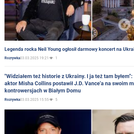
Legenda rocka Neil Young ogłosił darmowy koncert na Ukra
03.03.2025 19:21
1
Rozrywka
"Widziałem też historie z Ukrainy. I ja też tam byłem"
aktor Misha Collins postawił J.D. Vance'a na swoim m
kontrowersjach w Białym Domu
03.03.2025 15:55
5
Rozrywka