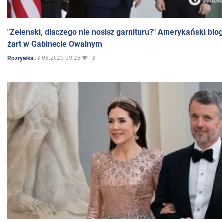
"Zełenski, dlaczego nie nosisz garnituru?" Amerykański blo
żart w Gabinecie Owalnym
03.03.2025 09:28
3
Rozrywka