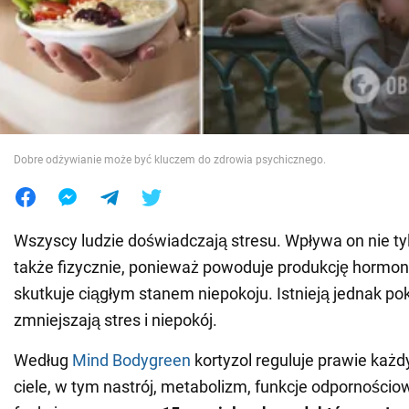
Wojna na Ukrainie
Świat
Jedzenie
Dobre odżywianie może być kluczem do zdrowia psychicznego.
Wszyscy ludzie doświadczają stresu. Wpływa on nie tyl
także fizycznie, ponieważ powoduje produkcję hormonu
skutkuje ciągłym stanem niepokoju. Istnieją jednak po
zmniejszają stres i niepokój.
Według
Mind Bodygreen
kortyzol reguluje prawie każ
ciele, w tym nastrój, metabolizm, funkcje odpornościo