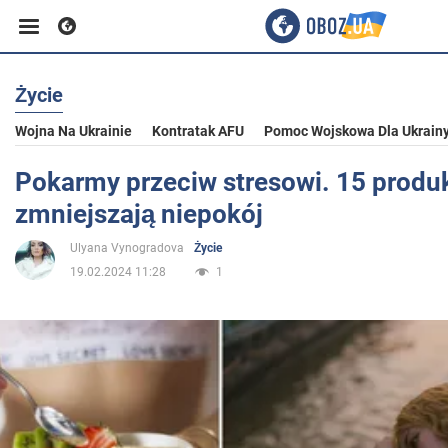
Życie
Biznes
Wojna Na Ukrainie
Kontratak AFU
Pomoc Wojskowa Dla Ukrain
Sport
Pokarmy przeciw stresowi. 15 produk
zmniejszają niepokój
Rozrywka
Ulyana Vynogradova
Życie
19.02.2024 11:28
1
Życie
Polityka
Społeczeństwo