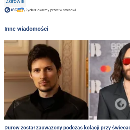
Zdrowie
/
Życie
/
Pokarmy przeciw stresowi....
Inne wiadomości
Durow został zauważony podczas kolacji przy świeca