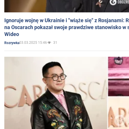
Ignoruje wojnę w Ukrainie i "wiąże się" z Rosjanami: 
na Oscarach pokazał swoje prawdziwe stanowisko w s
Wideo
03.03.2025 15:46
31
Rozrywka