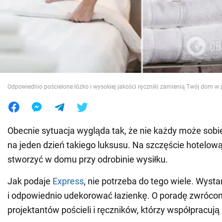
Wojna na Ukrainie
Świat
Jedzenie
Odpowiednio pościelone łóżko i wysokiej jakości ręczniki zamienią Twój dom w
Obecnie sytuacja wygląda tak, że nie każdy może sobi
na jeden dzień takiego luksusu. Na szczęście hotelo
stworzyć w domu przy odrobinie wysiłku.
Jak podaje
Express
, nie potrzeba do tego wiele. Wysta
i odpowiednio udekorować łazienkę. O poradę zwrócon
projektantów pościeli i ręczników, którzy współpracują z