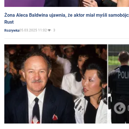
Żona Aleca Baldwina ujawnia, że aktor miał myśli samobójc
Rust
05.03.2025 11:02
3
Rozrywka