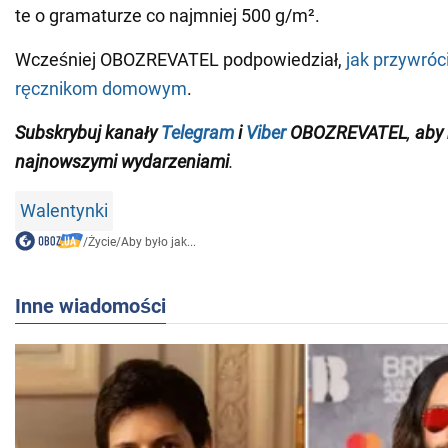
te o gramaturze co najmniej 500 g/m².
Wcześniej OBOZREVATEL podpowiedział,
jak przywróc
ręcznikom domowym
.
Subskrybuj kanały
Telegram
i
Viber
OBOZREVATEL
,
aby 
najnowszymi wydarzeniami
.
Walentynki
/
Życie
/
Aby było jak...
Inne wiadomości