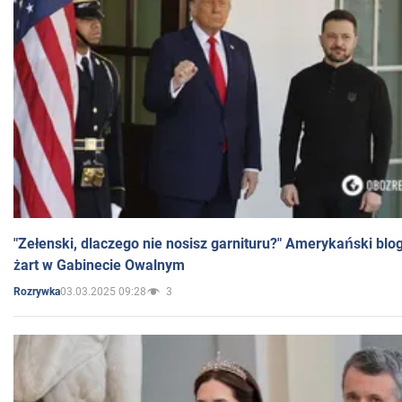
"Zełenski, dlaczego nie nosisz garnituru?" Amerykański blo
żart w Gabinecie Owalnym
03.03.2025 09:28
3
Rozrywka