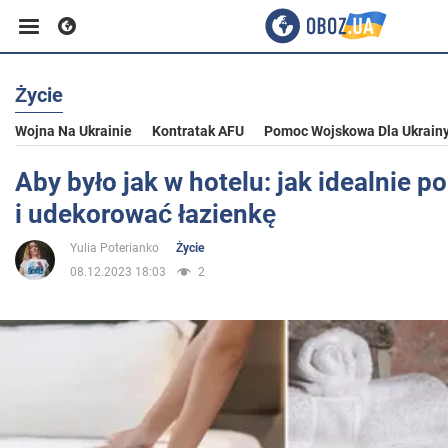
Życie
Biznes
Wojna Na Ukrainie
Kontratak AFU
Pomoc Wojskowa Dla Ukrain
Sport
Aby było jak w hotelu: jak idealnie po
i udekorować łazienkę
Rozrywka
Yulia Poterianko
Życie
08.12.2023 18:03
2
Życie
Polityka
Społeczeństwo