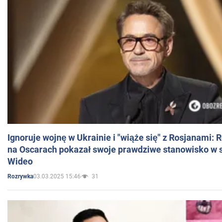
Ignoruje wojnę w Ukrainie i "wiąże się" z Rosjanami: 
na Oscarach pokazał swoje prawdziwe stanowisko w s
Wideo
03.03.2025 15:46
31
Rozrywka