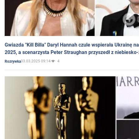
Gwiazda "Kill Billa" Daryl Hannah czule wspierała Ukrainę 
2025, a scenarzysta Peter Straughan przyszedł z niebiesko-
03.03.2025 09:14
4
Rozrywka