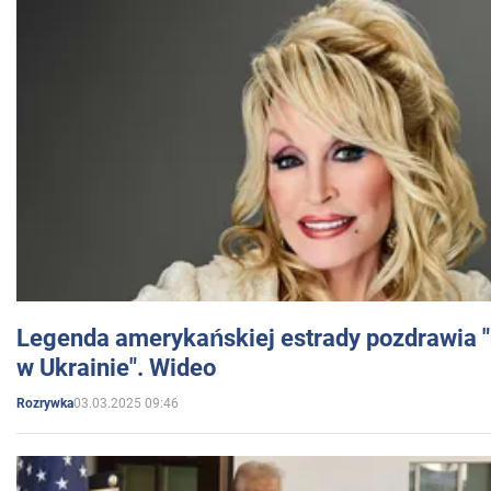
Legenda amerykańskiej estrady pozdrawia "br
w Ukrainie". Wideo
03.03.2025 09:46
Rozrywka