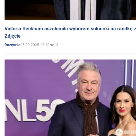
Victoria Beckham oszołomiła wyborem sukienki na randkę
Zdjęcie
05.03.2025 12:19
3
Rozrywka