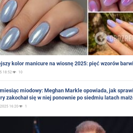
jszy kolor manicure na wiosnę 2025: pięć wzorów barw
5 18:52
10
 miesiąc miodowy: Meghan Markle opowiada, jak sprawi
ry zakochał się w niej ponownie po siedmiu latach mał
.2025 16:20
1