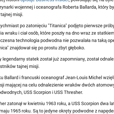
rynarki wojennej i oceanografa Roberta Ballarda, który by
tajnej misji.
ychmiast po zatonięciu "Titanica" podjęto pierwsze prób
ia wraku i ciał osób, które poszły na dno wraz ze statkie
zesna technologia podwodna nie pozwalała na taką ope
nica" znajdował się po prostu zbyt głęboko.
 legendarny statek został już zapomniany, został odnale
tników tajnej misji.
u Ballard i francuski oceanograf Jean-Louis Michel wzięli
isji mającej na celu odnalezienie wraków dwóch atomow
odwodnych, USS Scorpion i USS Thresher.
er zatonął w kwietniu 1963 roku, a USS Scorpion dwa la
 maju 1965 roku. Są to jedyne okręty podwodne z napęd