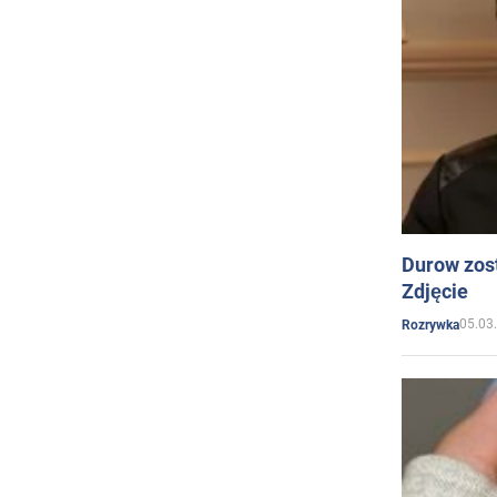
Durow zost
Zdjęcie
05.03
Rozrywka