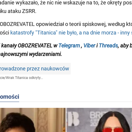
danie wykazało, że nic nie wskazuje na to, że okręty pos
iku ataku ZSRR.
OBOZREVATEL opowiedział o teorii spiskowej, według kt
tości
katastrofy "Titanica" nie było, a na dnie morza - inny
 kanały OB
OZREVATEL
w
Telegram
,
Viber
i
Threads
, aby 
najnowszymi wydarzeniami
.
prowadzone przez naukowców
cie
/
Wrak Titanica odkryty...
domości