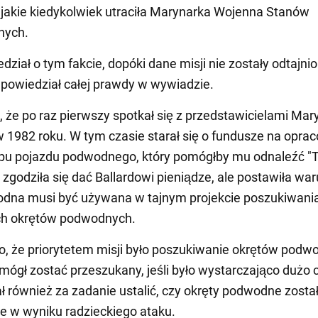
jakie kiedykolwiek utraciła Marynarka Wojenna Stanów
nych.
edział o tym fakcie, dopóki dane misji nie zostały odtajnio
e powiedział całej prawdy w wywiadzie.
, że po raz pierwszy spotkał się z przedstawicielami Mar
 1982 roku. W tym czasie starał się o fundusze na opra
u pojazdu podwodnego, który pomógłby mu odnaleźć "Ti
zgodziła się dać Ballardowi pieniądze, ale postawiła war
odna musi być używana w tajnym projekcie poszukiwani
ch okrętów podwodnych.
 że priorytetem misji było poszukiwanie okrętów podw
" mógł zostać przeszukany, jeśli było wystarczająco dużo 
ał również za zadanie ustalić, czy okręty podwodne zosta
 w wyniku radzieckiego ataku.