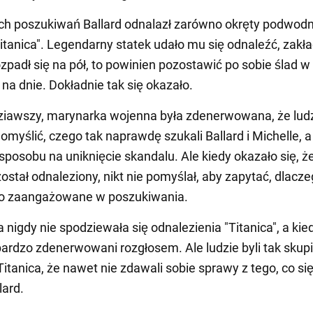
ch poszukiwań Ballard odnalazł zarówno okręty podwodne
tanica". Legendarny statek udało mu się odnaleźć, zakła
ozpadł się na pół, to powinien pozostawić po sobie ślad w
na dnie. Dokładnie tak się okazało.
ziawszy, marynarka wojenna była zdenerwowana, że lud
omyślić, czego tak naprawdę szukali Ballard i Michelle, a
 sposobu na uniknięcie skandalu. Ale kiedy okazało się, ż
został odnaleziony, nikt nie pomyślał, aby zapytać, dlacz
ło zaangażowane w poszukiwania.
nigdy nie spodziewała się odnalezienia "Titanica", a kied
i bardzo zdenerwowani rozgłosem. Ale ludzie byli tak skup
itanica, że nawet nie zdawali sobie sprawy z tego, co się 
lard.