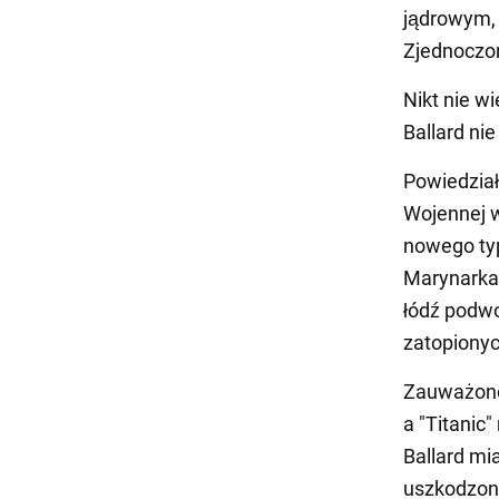
jądrowym, 
Zjednoczo
Nikt nie wi
Ballard ni
Powiedział
Wojennej w
nowego typ
Marynarka 
łódź podw
zatopiony
Zauważono,
a "Titanic
Ballard mi
uszkodzone