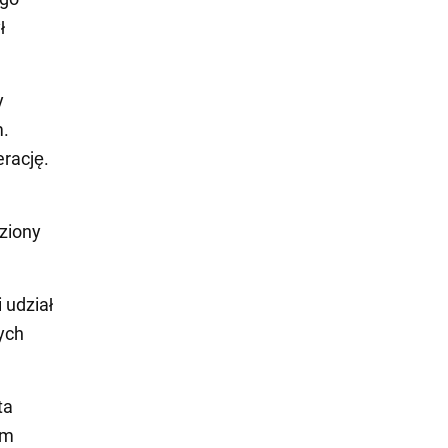
ł
y
m.
rację.
ziony
 udział
ych
ta
em