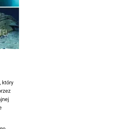
 który
przez
jnej
e
ego