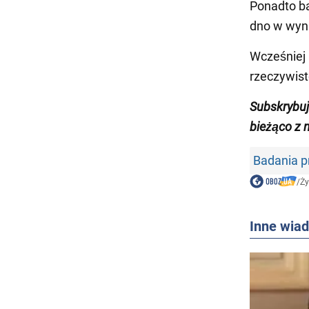
Ponadto ba
dno w wyn
Wcześniej 
rzeczywis
Subskrybuj
bieżąco z
Badania 
/
Ży
Inne wia