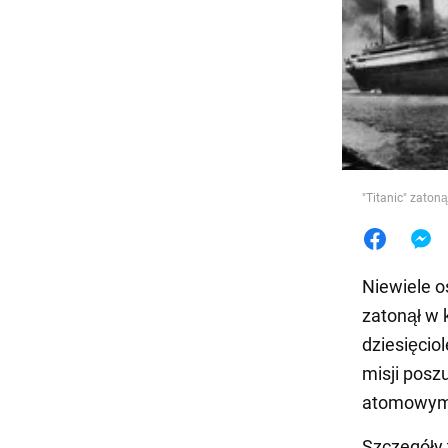
Jedzeni
"Titanic" zaton
Niewiele o
zatonął w 
dziesięcio
misji pos
atomowym,
Szczegóły t