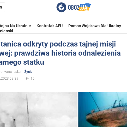
N
ojna Na Ukrainie
Kontratak AFU
Pomoc Wojskowa Dla Ukrainy
ełenski
tanica odkryty podczas tajnej misji
ej: prawdziwa historia odnalezienia
ka
arnego statku
o Ivancheskul
Życie
.2023 09:39
15
eństwo
a Ukrainie