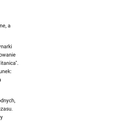
ne, a
ynarki
cowanie
tanica".
unek:
a
odnych,
czasu.
ły