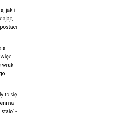
, jak i
dając,
 postaci
zie
 więc
e wrak
ego
y to się
ieni na
stało" -