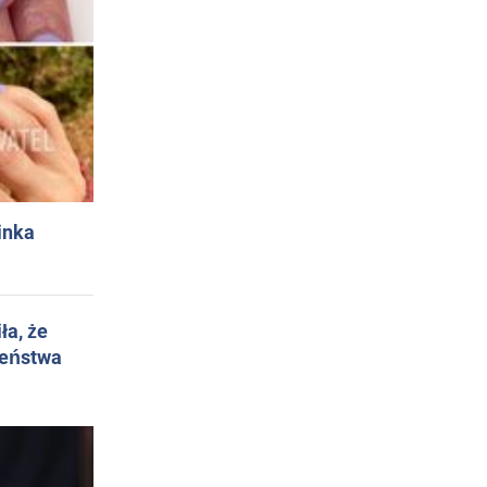
inka
ła, że
żeństwa