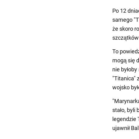
Po 12 dnia
samego "Ti
że skoro r
szczątków 
To powied
mogą się d
nie byłoby
"Titanica" 
wojsko by
"Marynarka 
stało, byl
legendzie T
ujawnił Bal