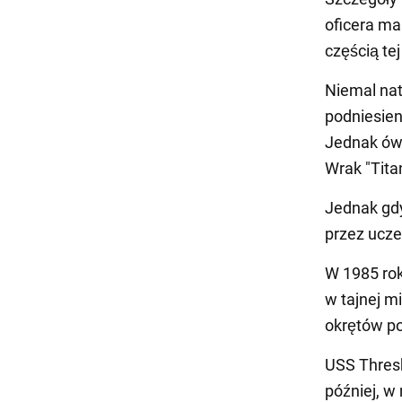
oficera ma
częścią tej 
Niemal nat
podniesien
Jednak ówc
Wrak "Tita
Jednak gdy
przez uczes
W 1985 rok
w tajnej m
okrętów p
USS Thresh
później, w