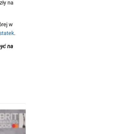
zły na
órej w
 statek
.
być na