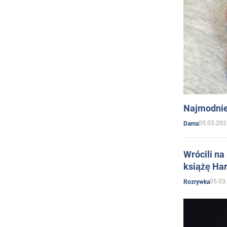
Najmodnie
05.03.202
Dama
Wrócili na
książę Har
05.03
Rozrywka