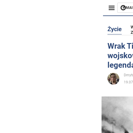
MAI
Biznes
W
Życie
Z
Sport
Wrak Ti
wojskow
Rozryw
legend
Życie
Dmytr
19.07
Polityka
Społecz
Wojna n
Świat