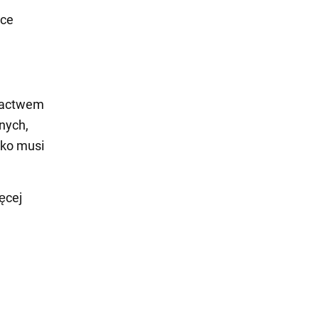
ące
gactwem
nych,
yko musi
ęcej