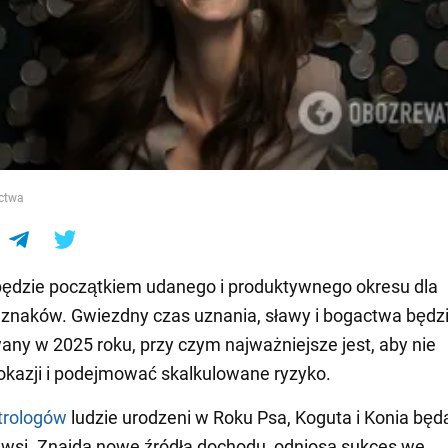
e
ctwa
ędzie początkiem udanego i produktywnego okresu dla
 znaków. Gwiezdny czas uznania, sławy i bogactwa będz
ny w 2025 roku, przy czym najważniejsze jest, aby nie
okazji i podejmować skalkulowane ryzyko.
trologów
ludzie urodzeni w Roku Psa, Koguta i Konia będ
iwsi. Znajdą nowe źródła dochodu, odniosą sukces we