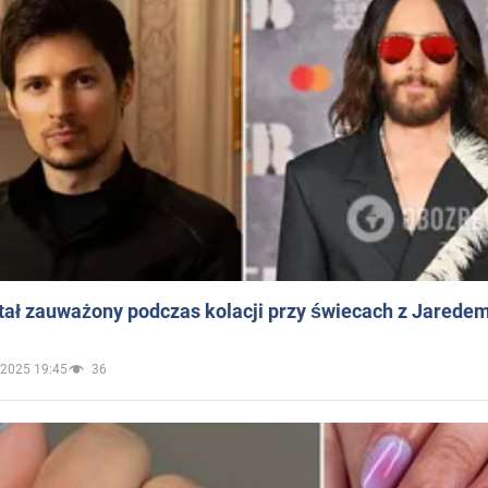
ał zauważony podczas kolacji przy świecach z Jaredem
.2025 19:45
36