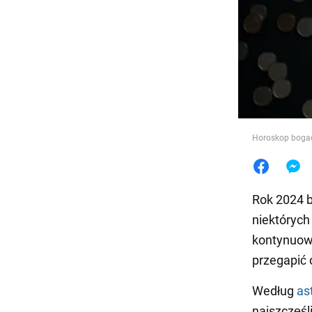
Jedzeni
Horoskop boga
Rok 2024 b
niektórych
kontynuowa
przegapić 
Według
as
najszczęśl