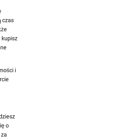
e
ą czas
kże
 kupisz
nne
mości i
rcie
dziesz
ię o
 za