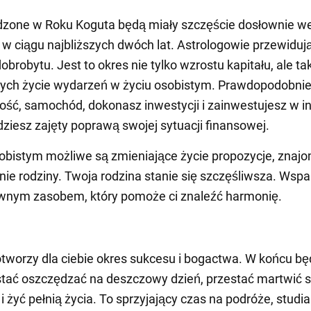
dzone w Roku Koguta będą miały szczęście dosłownie w
w ciągu najbliższych dwóch lat. Astrologowie przewiduj
obrobytu. Jest to okres nie tylko wzrostu kapitału, ale ta
ych życie wydarzeń w życiu osobistym. Prawdopodobnie
ść, samochód, dokonasz inwestycji i zainwestujesz w i
dziesz zajęty poprawą swojej sytuacji finansowej.
obistym możliwe są zmieniające życie propozycje, znajo
ie rodziny. Twoja rodzina stanie się szczęśliwsza. Wspa
ównym zasobem, który pomoże ci znaleźć harmonię.
tworzy dla ciebie okres sukcesu i bogactwa. W końcu bę
tać oszczędzać na deszczowy dzień, przestać martwić s
i żyć pełnią życia. To sprzyjający czas na podróże, studia