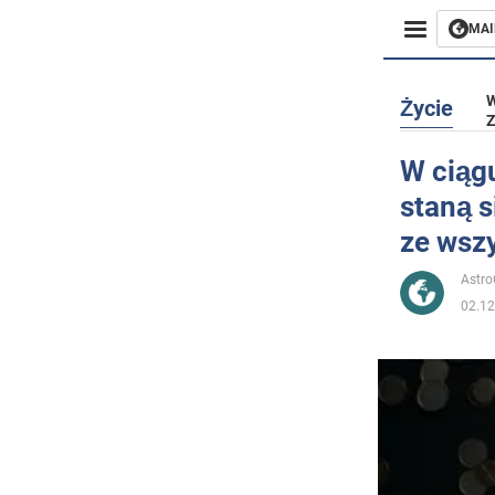
MAI
Biznes
W
Życie
Z
Sport
W ciągu
staną s
Rozryw
ze wszy
Życie
Astr
02.12
Polityka
Społecz
Wojna n
Świat