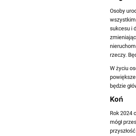
Osoby uro
wszystkim 
sukcesu i d
zmieniając
nieruchomo
rzeczy. Bę
W życiu os
powiększen
będzie gł
Koń
Rok 2024 o
mógł przes
przyszłość 