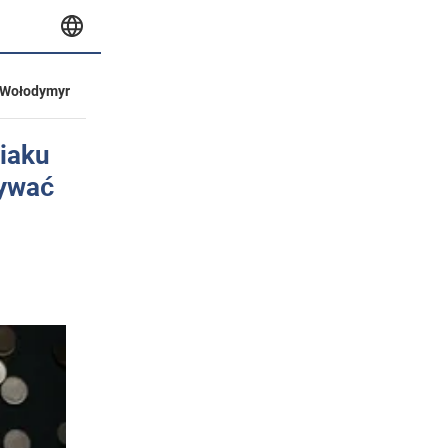
Wołodymyr
diaku
ływać