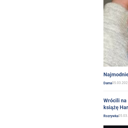
Najmodnie
05.03.202
Dama
Wrócili na
książę Har
05.03
Rozrywka