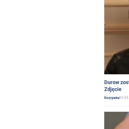
Durow zost
Zdjęcie
05.03
Rozrywka