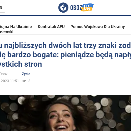
N
ojna Na Ukrainie
Kontratak AFU
Pomoc Wojskowa Dla Ukrainy
ełenski
 najbliższych dwóch lat trzy znaki zo
ię bardzo bogate: pieniądze będą nap
ka
stkich stron
oOboz
Życie
.2023 11:51
3
eństwo
a Ukrainie