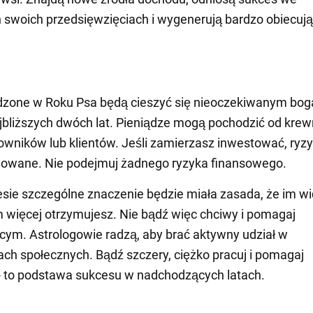
 swoich przedsięwzięciach i wygenerują bardzo obiecuj
dzone w Roku Psa będą cieszyć się nieoczekiwanym bo
jbliższych dwóch lat. Pieniądze mogą pochodzić od krew
wników lub klientów. Jeśli zamierzasz inwestować, ryz
lowane. Nie podejmuj żadnego ryzyka finansowego.
sie szczególne znaczenie będzie miała zasada, że im wi
m więcej otrzymujesz. Nie bądź więc chciwy i pomagaj
cym. Astrologowie radzą, aby brać aktywny udział w
ch społecznych. Bądź szczery, ciężko pracuj i pomagaj
- to podstawa sukcesu w nadchodzących latach.