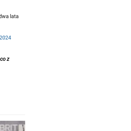
dwa lata
 2024
ąco z