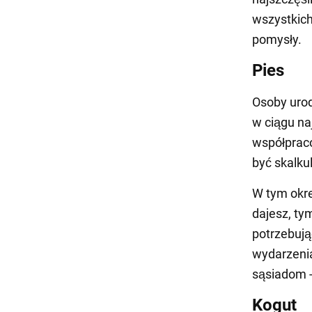
wszystkich
pomysły.
Pies
Osoby uro
w ciągu na
współpraco
być skalku
W tym okre
dajesz, ty
potrzebują
wydarzenia
sąsiadom 
Kogut