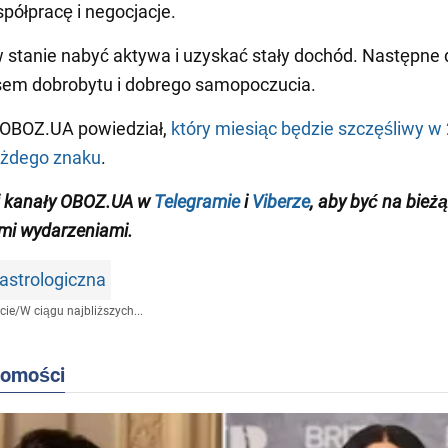
spółpracę i negocjacje.
 stanie nabyć aktywa i uzyskać stały dochód. Następne 
sem dobrobytu i dobrego samopoczucia.
 OBOZ.UA powiedział,
który miesiąc będzie szczęśliwy w
ażdego znaku
.
j kanały OBOZ.UA w
Telegramie
i
Viberze
, aby być na bież
mi wydarzeniami
.
astrologiczna
cie
/
W ciągu najbliższych...
domości