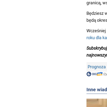
granicą, w
Będziesz w
będą okre
Wcześniej
roku dla k
Subskrybu
najnowszy
Prognoza 
/
Ży
Inne wia