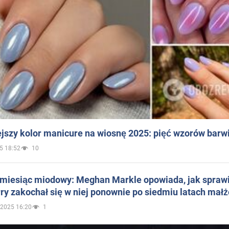
jszy kolor manicure na wiosnę 2025: pięć wzorów barw
5 18:52
10
 miesiąc miodowy: Meghan Markle opowiada, jak sprawi
ry zakochał się w niej ponownie po siedmiu latach mał
.2025 16:20
1