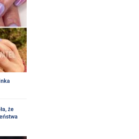
inka
ła, że
żeństwa