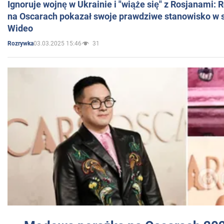
Ignoruje wojnę w Ukrainie i "wiąże się" z Rosjanami: 
na Oscarach pokazał swoje prawdziwe stanowisko w s
Wideo
03.03.2025 15:46
31
Rozrywka