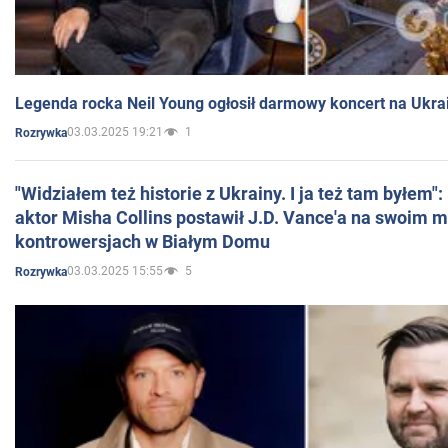
Legenda rocka Neil Young ogłosił darmowy koncert na Ukra
03.03.2025 19:21
1
Rozrywka
"Widziałem też historie z Ukrainy. I ja też tam byłem"
aktor Misha Collins postawił J.D. Vance'a na swoim m
kontrowersjach w Białym Domu
03.03.2025 15:55
5
Rozrywka