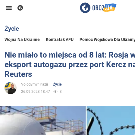
Życie
Biznes
Wojna Na Ukrainie
Kontratak AFU
Pomoc Wojskowa Dla Ukrain
Sport
Nie miało to miejsca od 8 lat: Rosja
eksport autogazu przez port Kercz n
Rozrywka
Reuters
Volodymyr Pazii
Życie
Życie
26.09.2023 18:47
3
Polityka
Społeczeństwo