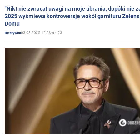
"Nikt nie zwracał uwagi na moje ubrania, dopóki nie z
2025 wyśmiewa kontrowersje wokół garnituru Zełens
Domu
03.03.2025 15:53
23
Rozrywka