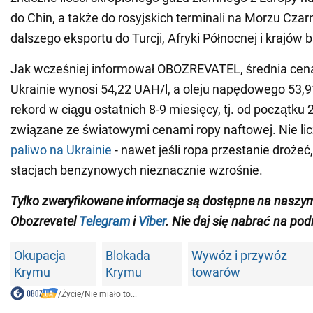
do Chin, a także do rosyjskich terminali na Morzu Cza
dalszego eksportu do Turcji, Afryki Północnej i krajów 
Jak wcześniej informował OBOZREVATEL, średnia cen
Ukrainie wynosi 54,22 UAH/l, a oleju napędowego 53,9
rekord w ciągu ostatnich 8-9 miesięcy, tj. od początku 20
związane ze światowymi cenami ropy naftowej. Nie l
paliwo na Ukrainie
- nawet jeśli ropa przestanie drożeć
stacjach benzynowych nieznacznie wzrośnie.
Tylko zweryfikowane informacje są dostępne na nasz
Obozrevatel
Telegram
i
Viber
. Nie daj się nabrać na pod
Okupacja
Blokada
Wywóz i przywóz
Krymu
Krymu
towarów
/
Życie
/
Nie miało to...