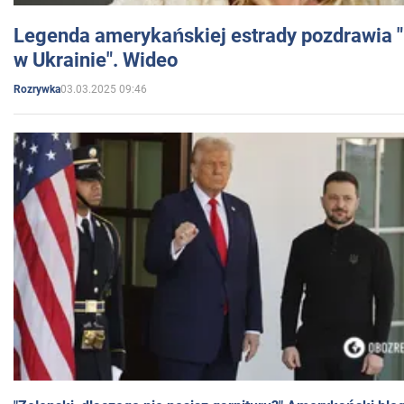
Legenda amerykańskiej estrady pozdrawia "br
w Ukrainie". Wideo
03.03.2025 09:46
Rozrywka