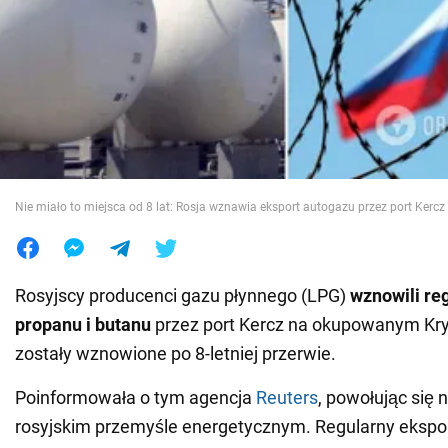
Wojna na Ukrainie
Świat
Jedzenie
Nie miało to miejsca od 8 lat: Rosja wznawia eksport autogazu przez port Kercz 
Rosyjscy producenci gazu płynnego (LPG)
wznowili re
propanu i butanu
przez port Kercz na okupowanym Kr
zostały wznowione po 8-letniej przerwie.
Poinformowała o tym agencja
Reuters
, powołując się 
rosyjskim przemyśle energetycznym. Regularny ekspo