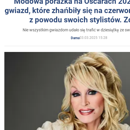
Modowa porażka na Oscarach 202
gwiazd, które zhańbiły się na czer
z powodu swoich stylistów. Z
Nie wszystkim gwiazdom udało się trafić w dziesiątkę ze sw
03.03.2025 15:28
Dama