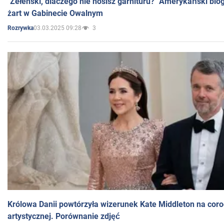
"Zełenski, dlaczego nie nosisz garnituru?" Amerykański blo
żart w Gabinecie Owalnym
03.03.2025 09:28
3
Rozrywka
Królowa Danii powtórzyła wizerunek Kate Middleton na coro
artystycznej. Porównanie zdjęć