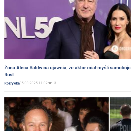
Żona Aleca Baldwina ujawnia, że aktor miał myśli samobójc
Rust
05.03.2025 11:02
3
Rozrywka