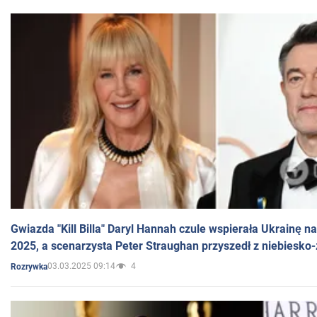
Gwiazda "Kill Billa" Daryl Hannah czule wspierała Ukrainę 
2025, a scenarzysta Peter Straughan przyszedł z niebiesko-
03.03.2025 09:14
4
Rozrywka