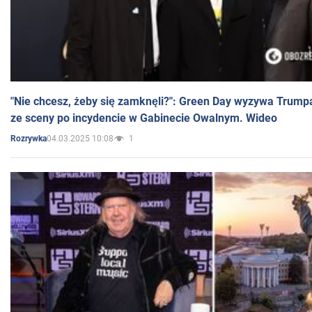
"Nie chcesz, żeby się zamknęli?": Green Day wyzywa Trump
ze sceny po incydencie w Gabinecie Owalnym. Wideo
04.03.2025 10:08
1
Rozrywka