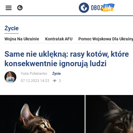
Życie
Biznes
Wojna Na Ukrainie
Kontratak AFU
Pomoc Wojskowa Dla Ukrain
Sport
Same nie uklękną: rasy kotów, które
konsekwentnie ignorują ludzi
Rozrywka
Yulia Poterianko
Życie
07.12.2023 14:23
3
Życie
Polityka
Społeczeństwo