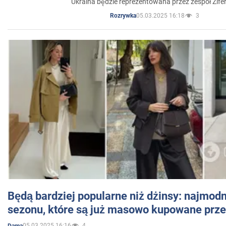
Ukraina będzie reprezentowana przez zespół Zifer
05.03.2025 16:18
3
Rozrywka
Będą bardziej popularne niż dżinsy: najmod
sezonu, które są już masowo kupowane przez
05.03.2025 16:16
4
Dama