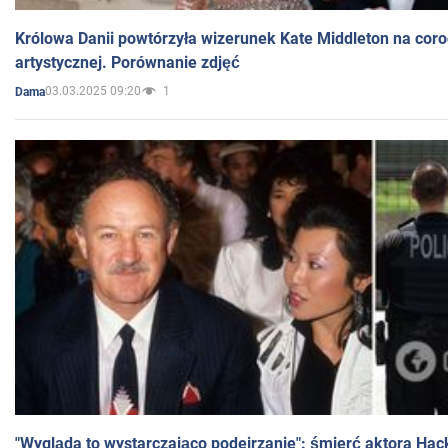
Królowa Danii powtórzyła wizerunek Kate Middleton na coro
artystycznej. Porównanie zdjęć
03.03.2025 09:20
1
Dama
"Wygląda to wystarczająco podejrzanie": śmierć aktora Hac