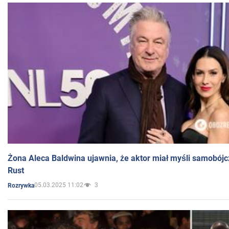
Żona Aleca Baldwina ujawnia, że aktor miał myśli samobójc
Rust
05.03.2025 11:02
3
Rozrywka