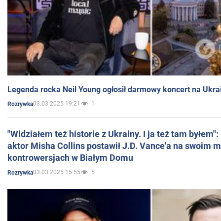
Legenda rocka Neil Young ogłosił darmowy koncert na Ukra
03.03.2025 19:21
1
Rozrywka
"Widziałem też historie z Ukrainy. I ja też tam byłem"
aktor Misha Collins postawił J.D. Vance'a na swoim m
kontrowersjach w Białym Domu
03.03.2025 15:55
5
Rozrywka