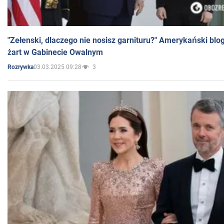
"Zełenski, dlaczego nie nosisz garnituru?" Amerykański blo
żart w Gabinecie Owalnym
03.03.2025 09:28
3
Rozrywka