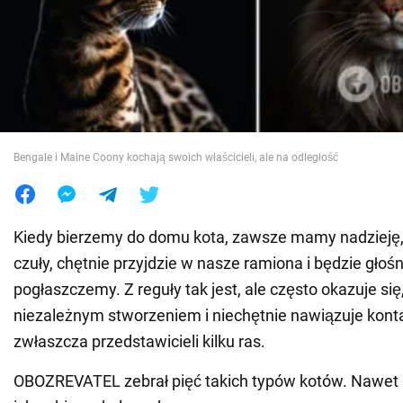
Wojna na Ukrainie
Świat
Jedzenie
Bengale i Maine Coony kochają swoich właścicieli, ale na odległość
Kiedy bierzemy do domu kota, zawsze mamy nadzieję,
czuły, chętnie przyjdzie w nasze ramiona i będzie głoś
pogłaszczemy. Z reguły tak jest, ale często okazuje się,
niezależnym stworzeniem i niechętnie nawiązuje konta
zwłaszcza przedstawicieli kilku ras.
OBOZREVATEL zebrał pięć takich typów kotów. Nawet 