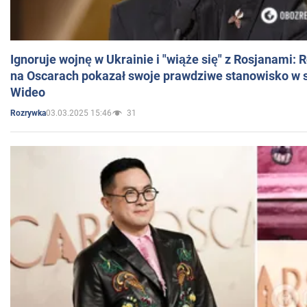
Ignoruje wojnę w Ukrainie i "wiąże się" z Rosjanami: 
na Oscarach pokazał swoje prawdziwe stanowisko w s
Wideo
03.03.2025 15:46
31
Rozrywka