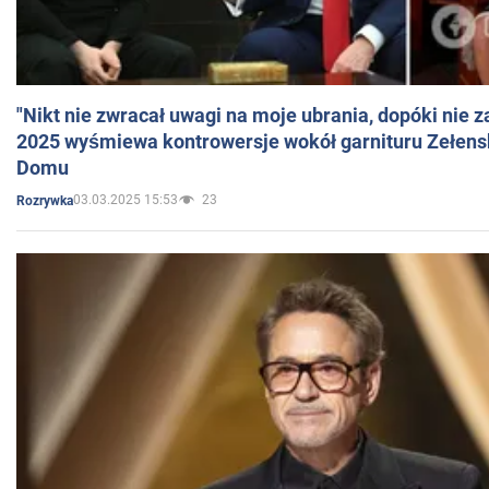
"Nikt nie zwracał uwagi na moje ubrania, dopóki nie z
2025 wyśmiewa kontrowersje wokół garnituru Zełens
Domu
03.03.2025 15:53
23
Rozrywka