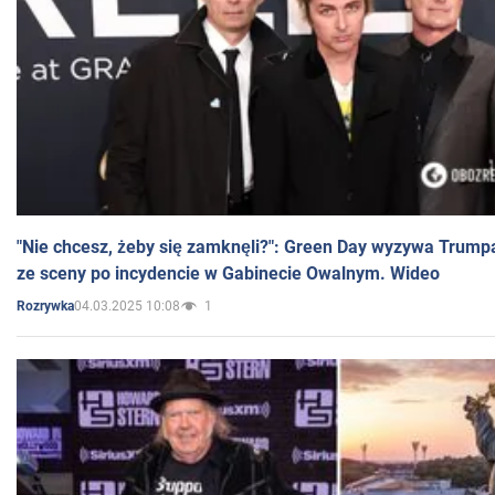
"Nie chcesz, żeby się zamknęli?": Green Day wyzywa Trump
ze sceny po incydencie w Gabinecie Owalnym. Wideo
04.03.2025 10:08
1
Rozrywka