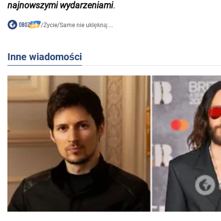
najnowszymi wydarzeniami
.
/
Życie
/
Same nie uklękną:...
Inne wiadomości