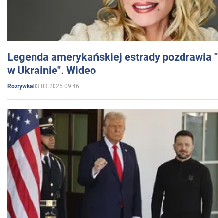
Legenda amerykańskiej estrady pozdrawia "br
w Ukrainie". Wideo
03.03.2025 09:46
Rozrywka