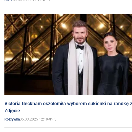
Victoria Beckham oszołomiła wyborem sukienki na randkę
Zdjęcie
05.03.2025 12:19
3
Rozrywka