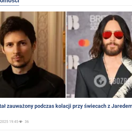
domości
ał zauważony podczas kolacji przy świecach z Jaredem
.2025 19:45
36