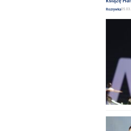
książę Har
05.03
Rozrywka