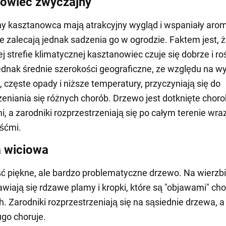
owiec zwyczajny
y kasztanowca mają atrakcyjny wygląd i wspaniały arom
ie zalecają jednak sadzenia go w ogrodzie. Faktem jest, 
j strefie klimatycznej kasztanowiec czuje się dobrze i ro
dnak średnie szerokości geograficzne, ze względu na w
, częste opady i niższe temperatury, przyczyniają się do
zeniania się różnych chorób. Drzewo jest dotknięte chor
i, a zarodniki rozprzestrzeniają się po całym terenie wra
iśćmi.
 wiciowa
ść piękne, ale bardzo problematyczne drzewo. Na wierzbi
awiają się rdzawe plamy i kropki, które są "objawami" ch
h. Zarodniki rozprzestrzeniają się na sąsiednie drzewa, 
ugo choruje.