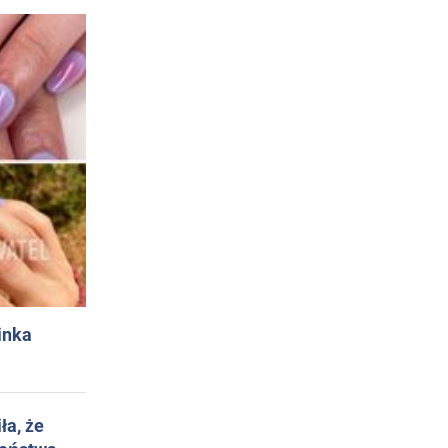
inka
ła, że