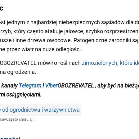
c
est jednym z najbardziej niebezpiecznych sąsiadów dla d
rzyb, który często atakuje jałowce, szybko rozprzestrzeni
grusze i inne drzewa owocowe. Patogeniczne zarodniki są
e przez wiatr na duże odległości.
 OBOZREVATEL mówił o roślinach
zimozielonych, które id
 na ogrodzenia.
j
kanały
Telegram
i
Viber
OBOZREVATEL
, aby być na bieżą
i osiągnięciami
.
e od ogrodnictwa i warzywnictwa
cie
/
Często chorują i...