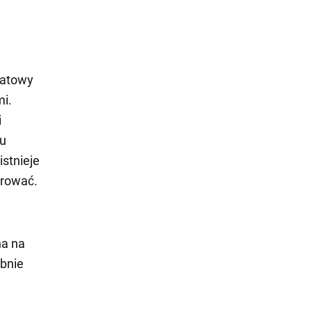
a
iatowy
mi.
i
ku
stnieje
orować.
na na
obnie