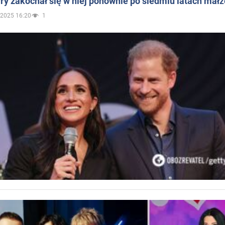
ry zakochał się w niej ponownie po siedmiu latach mał
.2025 16:20
1