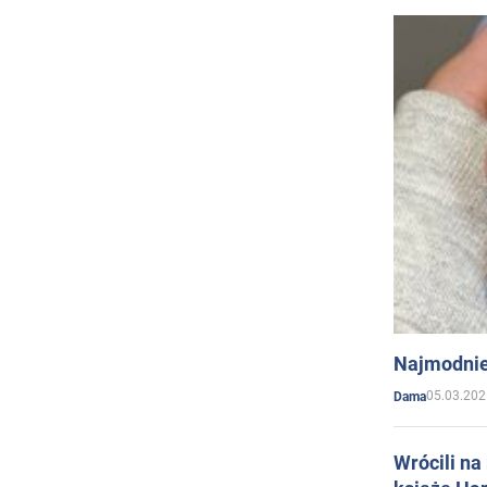
Najmodnie
05.03.202
Dama
Wrócili na