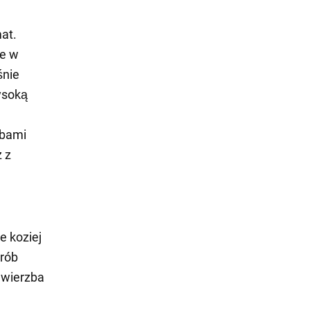
at.
że w
śnie
ysoką
obami
z z
e koziej
orób
a wierzba