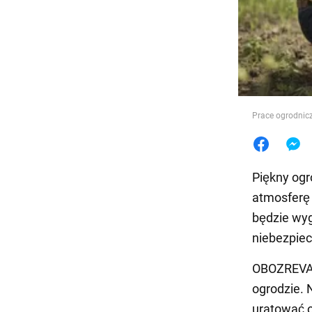
Jedzeni
Prace ogrodnic
Piękny ogr
atmosferę 
będzie wyg
niebezpiec
OBOZREVATE
ogrodzie. 
uratować o