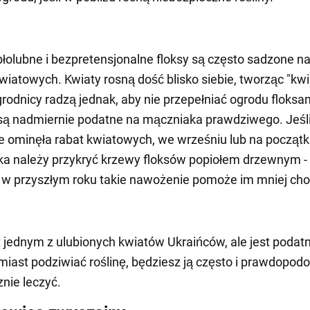
płolubne i bezpretensjonalne floksy są często sadzone n
wiatowych. Kwiaty rosną dość blisko siebie, tworząc "kw
rodnicy radzą jednak, aby nie przepełniać ogrodu floksa
 są nadmiernie podatne na mączniaka prawdziwego. Jeśl
e ominęła rabat kwiatowych, we wrześniu lub na począt
ka należy przykryć krzewy floksów popiołem drzewnym - i
 w przyszłym roku takie nawożenie pomoże im mniej ch
 jednym z ulubionych kwiatów Ukraińców, ale jest podat
miast podziwiać roślinę, będziesz ją często i prawdopod
nie leczyć.