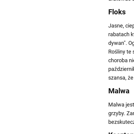
Floks
Jasne, cie
rabatach k
dywan". Og
Rośliny te
choroba ni
październi
szansa, że
Malwa
Malwa jest
grzyby. Za
bezskutecz