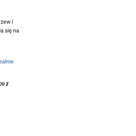
rzew i
a się na
ealnie
co z