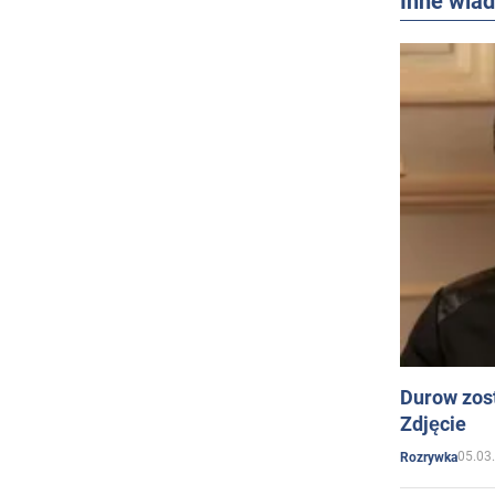
Inne wia
Durow zost
Zdjęcie
05.03
Rozrywka