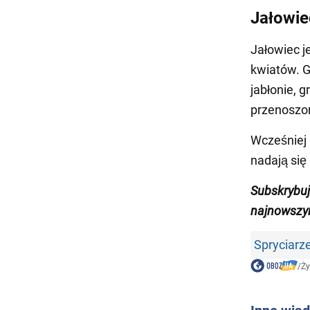
Jałowie
Jałowiec j
kwiatów. G
jabłonie, 
przenoszon
Wcześniej
nadają się
Subskrybu
najnowszym
Spryciarz
/
Ży