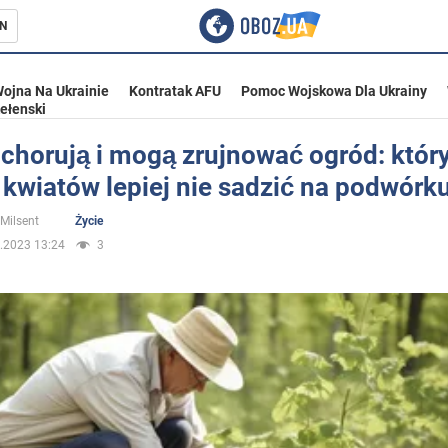
N
ojna Na Ukrainie
Kontratak AFU
Pomoc Wojskowa Dla Ukrainy
ełenski
 chorują i mogą zrujnować ogród: któr
 kwiatów lepiej nie sadzić na podwórk
ka
 Milsent
Życie
.2023 13:24
3
eństwo
a Ukrainie