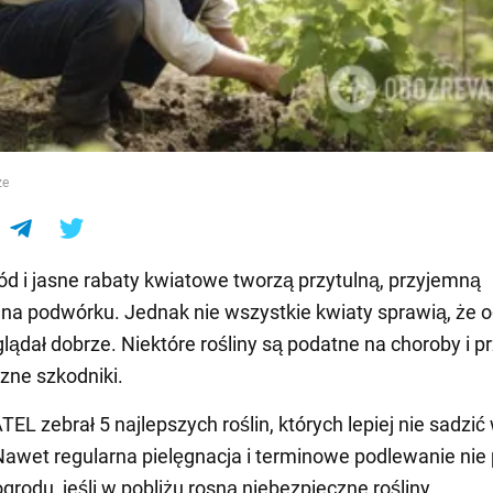
e
ze
ód i jasne rabaty kwiatowe tworzą przytulną, przyjemną
na podwórku. Jednak nie wszystkie kwiaty sprawią, że 
lądał dobrze. Niektóre rośliny są podatne na choroby i 
zne szkodniki.
L zebrał 5 najlepszych roślin, których lepiej nie sadzić
Nawet regularna pielęgnacja i terminowe podlewanie ni
grodu, jeśli w pobliżu rosną niebezpieczne rośliny.