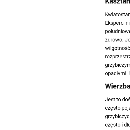
Kasztan
Kwiatostan
Eksperci n
południowe
zdrowo. Je
wilgotność
rozprzestr
grzybiczym
opadłymi l
Wierzba
Jest to do
często poj
grzybiczyc
często i dł