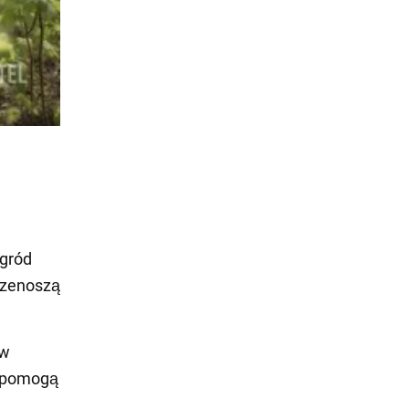
ogród
przenoszą
 w
e pomogą