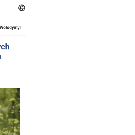
Wołodymyr
ych
u