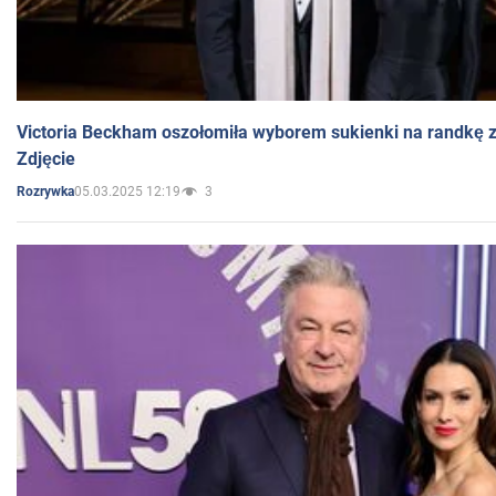
Victoria Beckham oszołomiła wyborem sukienki na randkę
Zdjęcie
05.03.2025 12:19
3
Rozrywka