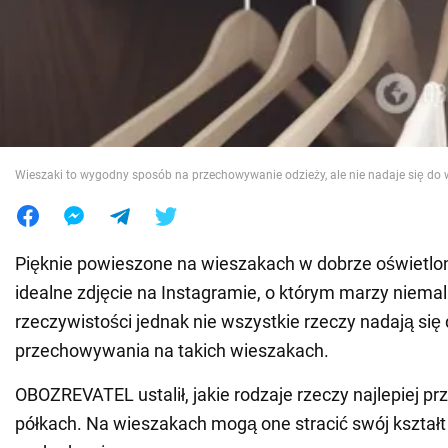
Wojna na Ukrainie
Świat
Jedzenie
Wieszaki to wygodny sposób na przechowywanie odzieży, ale nie nadaje się do 
Pięknie powieszone na wieszakach w dobrze oświetlon
idealne zdjęcie na Instagramie, o którym marzy niema
rzeczywistości jednak nie wszystkie rzeczy nadają się
przechowywania na takich wieszakach.
OBOZREVATEL ustalił, jakie rodzaje rzeczy najlepiej 
półkach. Na wieszakach mogą one stracić swój kształt 