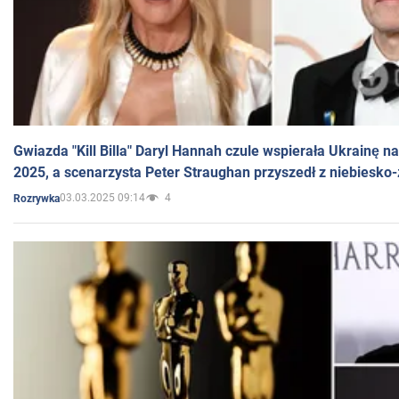
Gwiazda "Kill Billa" Daryl Hannah czule wspierała Ukrainę 
2025, a scenarzysta Peter Straughan przyszedł z niebiesko-
03.03.2025 09:14
4
Rozrywka