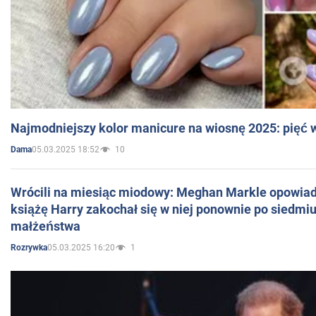
Najmodniejszy kolor manicure na wiosnę 2025: pięć
05.03.2025 18:52
10
Dama
Wrócili na miesiąc miodowy: Meghan Markle opowiada
książę Harry zakochał się w niej ponownie po siedmiu
małżeństwa
05.03.2025 16:20
1
Rozrywka