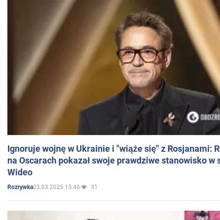
Ignoruje wojnę w Ukrainie i "wiąże się" z Rosjanami: 
na Oscarach pokazał swoje prawdziwe stanowisko w s
Wideo
03.03.2025 15:46
31
Rozrywka