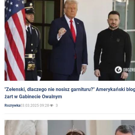
"Zełenski, dlaczego nie nosisz garnituru?" Amerykański blo
żart w Gabinecie Owalnym
03.03.2025 09:28
3
Rozrywka