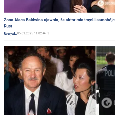
Żona Aleca Baldwina ujawnia, że aktor miał myśli samobójc
Rust
05.03.2025 11:02
3
Rozrywka