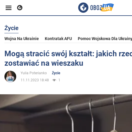
Życie
Biznes
Wojna Na Ukrainie
Kontratak AFU
Pomoc Wojskowa Dla Ukrain
Sport
Mogą stracić swój kształt: jakich rzec
zostawiać na wieszaku
Rozrywka
Yulia Poterianko
Życie
11.11.2023 18:48
1
Życie
Polityka
Społeczeństwo